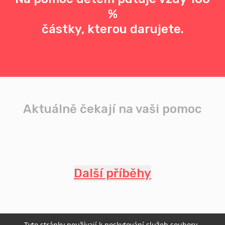
%
částky, kterou darujete.
Aktuálně čekají na vaši pomoc
Další příběhy
Tyto stránky používají k poskytování služeb soubory