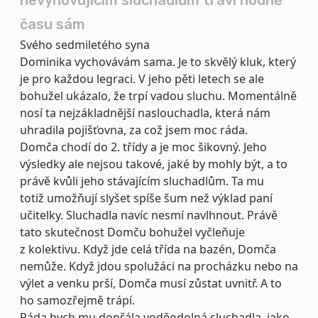
nevyhovujícím sluchadlům tráví hodně
času sám
Svého sedmiletého syna
Dominika vychovávám sama. Je to skvělý kluk, který
je pro každou legraci. V jeho pěti letech se ale
bohužel ukázalo, že trpí vadou sluchu. Momentálně
nosí ta nejzákladnější naslouchadla, která nám
uhradila pojišťovna, za což jsem moc ráda.
Domča chodí do 2. třídy a je moc šikovný. Jeho
výsledky ale nejsou takové, jaké by mohly být, a to
právě kvůli jeho stávajícím sluchadlům. Ta mu
totiž umožňují slyšet spíše šum než výklad paní
učitelky. Sluchadla navíc nesmí navlhnout. Právě
tato skutečnost Domču bohužel vyčleňuje
z kolektivu. Když jde celá třída na bazén, Domča
nemůže. Když jdou spolužáci na procházku nebo na
výlet a venku prší, Domča musí zůstat uvnitř. A to
ho samozřejmě trápí.
Ráda bych mu dopřála voděodolná sluchadla, jako