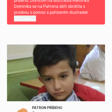
příběhu: Domčovi na sluchadla Maminka
Dominika se na Patrona dětí obrátila s
prosbou o pomoc s pořízením sluchadel.
Číst více →
PATRON PŘÍBĚHU