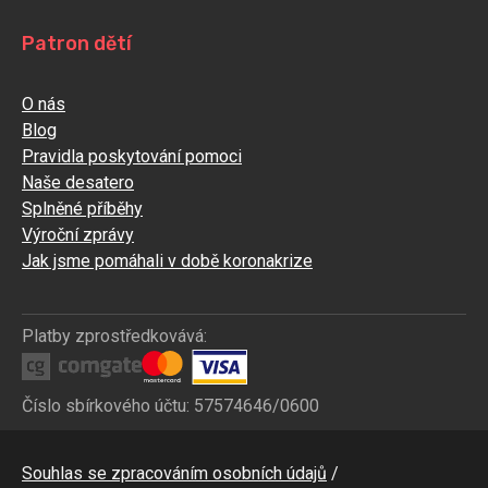
Patron dětí
O nás
Blog
Pravidla poskytování pomoci
Naše desatero
Splněné příběhy
Výroční zprávy
Jak jsme pomáhali v době koronakrize
Platby zprostředkovává:
Číslo sbírkového účtu: 57574646/0600
Bottom
Souhlas se zpracováním osobních údajů