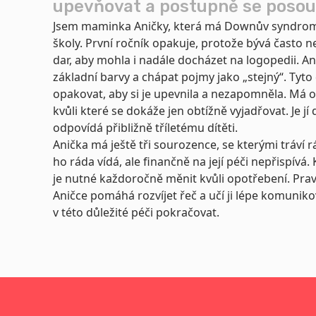
upevňovat a postupně se posouv
Jsem maminka Aničky, která má Downův syndrom a
školy. První ročník opakuje, protože bývá často 
dar, aby mohla i nadále docházet na logopedii.
An
základní barvy a chápat pojmy jako „stejný“. Tyto
opakovat, aby si je upevnila a nezapomněla. Má o
kvůli které se dokáže jen obtížně vyjadřovat. Je j
odpovídá přibližně tříletému dítěti.
Anička má ještě tři sourozence, se kterými tráví rá
ho ráda vídá, ale finančně na její péči nepřispívá
je nutné každoročně měnit kvůli opotřebení.
Prav
Aničce pomáhá rozvíjet řeč a učí ji lépe komuni
v této důležité péči pokračovat.