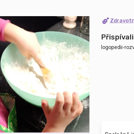
Zdravot
Přispívali
logopedii-roz