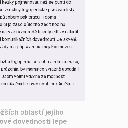
 hezky pojmenovat, než se pustí do
dou všechny logopedické pracovní listy
způsobem pak pracují i doma
lči je zase důležité začít hodinu
 na své různorodé klienty citlivě naladit
i komunikačních dovedností. Je skvělé,
e vždy má připravenou i nějakou novou
í službu logopedie po dobu sedmi měsíců,
h prázdnin, by mamince výrazně usnadnil
. Jsem velmi vděčná za možnost
omunikačních dovedností pro Aničku i
žších oblastí jejího
nové dovednosti lépe