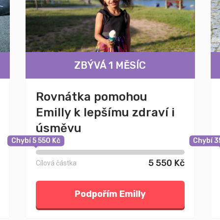
ZBÝVÁ 1 MĚSÍC
Rovnátka pomohou
Emilly k lepšímu zdraví i
úsměvu
Chybí 5 550 Kč
Chybí 3
5 550 Kč
Cílová částka
Podpořím Emilly