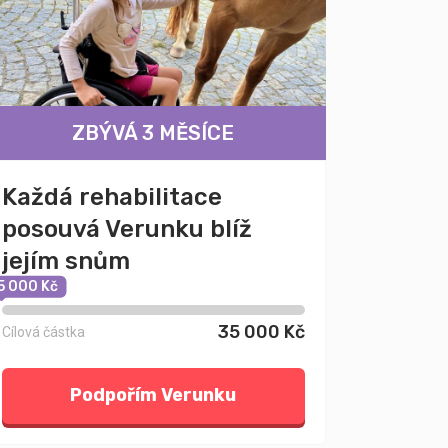
ZBÝVÁ 3 MĚSÍCE
Každá rehabilitace
posouvá Verunku blíž
jejím snům
5 000 Kč
35 000 Kč
Cílová částka
Podpořím Verunku