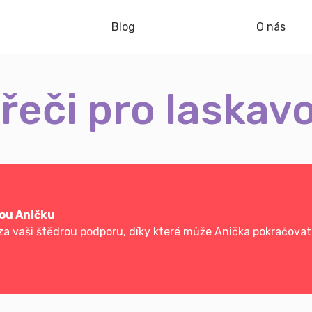
Blog
O nás
řeči pro laskav
vou Aničku
a vaši štědrou podporu, díky které může Anička pokračovat 