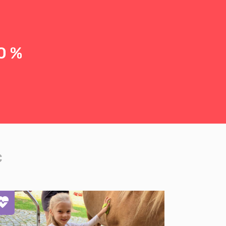
0 %
c