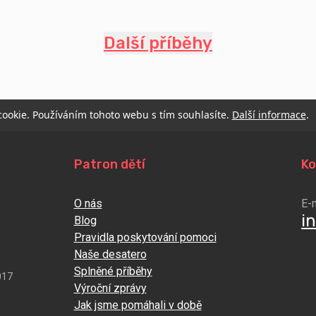
Další příběhy
 cookie. Používáním tohoto webu s tím souhlasíte.
Další informace
.
Patron dětí
Ko
O nás
E-
i
Blog
Pravidla poskytování pomoci
Naše desatero
Splněné příběhy
017
Výroční zprávy
Jak jsme pomáhali v době