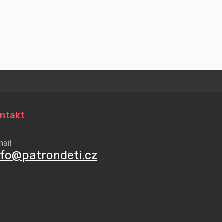
ntakt
mail
nfo@patrondeti.cz