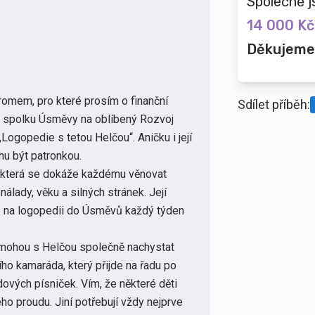
Společně j
14 000 Kč
Děkujeme
romem, pro které prosím o finanční
Sdílet příběh:
o spolku Úsměvy na oblíbený Rozvoj
ogopedie s tetou Helčou“. Aničku i její
hu být patronkou.
, která se dokáže každému věnovat
álady, věku a silných stránek. Její
eré na logopedii do Úsměvů každý týden
dy mohou s Helčou společně nachystat
ího kamaráda, který přijde na řadu po
dových písniček. Vím, že některé děti
o proudu. Jiní potřebují vždy nejprve