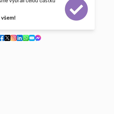
sme vybrali celou částku
 všem!