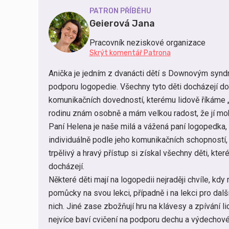
PATRON PŘÍBĚHU
Geierová Jana
Pracovník neziskové organizace
Skrýt komentář Patrona
Anička je jedním z dvanácti dětí s Downovým synd
podporu logopedie. Všechny tyto děti docházejí d
komunikačních dovedností, kterému lidově říkáme „L
rodinu znám osobně a mám velkou radost, že jí mo
Paní Helena je naše milá a vážená paní logopedka
individuálně podle jeho komunikačních schopností, n
trpělivý a hravý přístup si získal všechny děti, kt
docházejí.
Některé děti mají na logopedii nejraději chvíle, k
pomůcky na svou lekci, případně i na lekci pro dalš
nich. Jiné zase zbožňují hru na klávesy a zpívání li
nejvíce baví cvičení na podporu dechu a výdechovéh