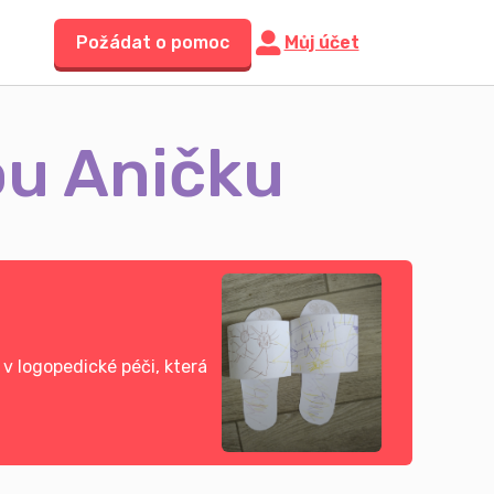
Požádat o pomoc
Můj účet
ou Aničku
v logopedické péči, která