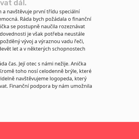
at dál.
 navštěvuje první třídu speciální
nemocná. Ráda bych požádala o finanční
ička se postupně naučila rozeznávat
 dovednosti je však potřeba neustále
požděný vývoj a výraznou vadu řeči,
í devět let a v některých schopnostech
da čas. Její otec s námi nežije. Anička
. Kromě toho nosí celodenně brýle, které
idelně navštěvujeme logopeda, který
kovat. Finanční podpora by nám umožnila