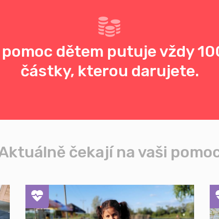
 pomoc dětem putuje vždy 10
částky, kterou darujete.
Aktuálně čekají na vaši pomo