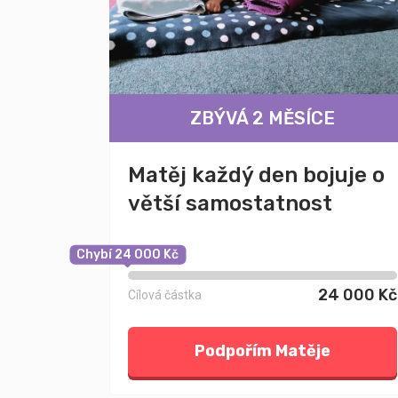
ZBÝVÁ 2 MĚSÍCE
Matěj každý den bojuje o
větší samostatnost
Chybí 24 000 Kč
24 000 Kč
Cílová částka
Podpořím Matěje