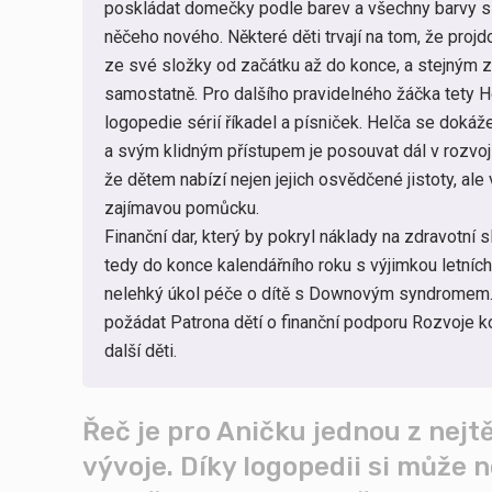
poskládat domečky podle barev a všechny barvy si
něčeho nového. Některé děti trvají na tom, že proj
ze své složky od začátku až do konce, a stejným 
samostatně. Pro dalšího pravidelného žáčka tety He
logopedie sérií říkadel a písniček. Helča se dokáže
a svým klidným přístupem je posouvat dál v rozvoj
že dětem nabízí nejen jejich osvědčené jistoty, al
zajímavou pomůcku.
Finanční dar, který by pokryl náklady na zdravotn
tedy do konce kalendářního roku s výjimkou letníc
nelehký úkol péče o dítě s Downovým syndromem
požádat Patrona dětí o finanční podporu Rozvoje k
další děti.
Řeč je pro Aničku jednou z nejtě
vývoje. Díky logopedii si může 