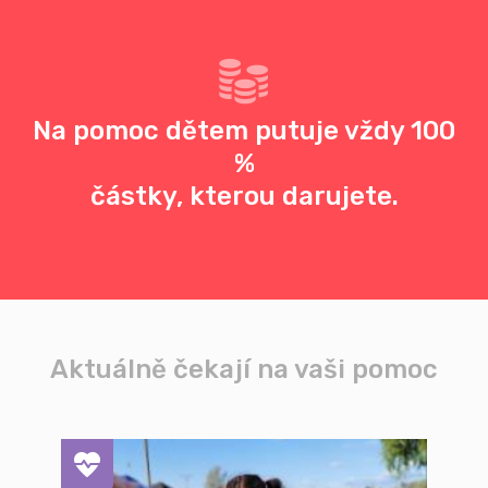
Na pomoc dětem putuje vždy 100
%
částky, kterou darujete.
Aktuálně čekají na vaši pomoc