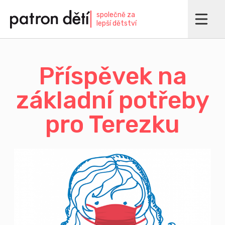
Přejít
společně za
k
lepší dětství
hlavnímu
obsahu
Příspěvek na
základní potřeby
pro Terezku