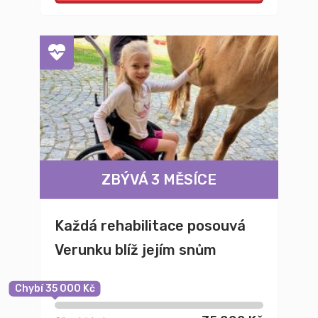
ZBÝVÁ 3 MĚSÍCE
Každá rehabilitace posouvá
Verunku blíž jejím snům
Chybí 35 000 Kč