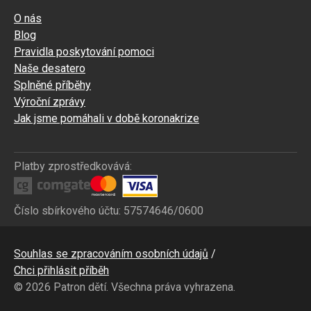
O nás
Blog
Pravidla poskytování pomoci
Naše desatero
Splněné příběhy
Výroční zprávy
Jak jsme pomáhali v době koronakrize
Platby zprostředkovává:
Číslo sbírkového účtu: 57574646/0600
Bottom
Souhlas se zpracováním osobních údajů
CZ
Chci přihlásit příběh
© 2026 Patron dětí. Všechna práva vyhrazena.