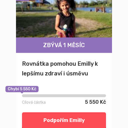
ZBÝVÁ 1 MĚSÍC
Rovnátka pomohou Emilly k
lepšímu zdraví i úsměvu
Chybí 5 550 Kč
5 550 Kč
Cílová částka
Podpořím Emilly