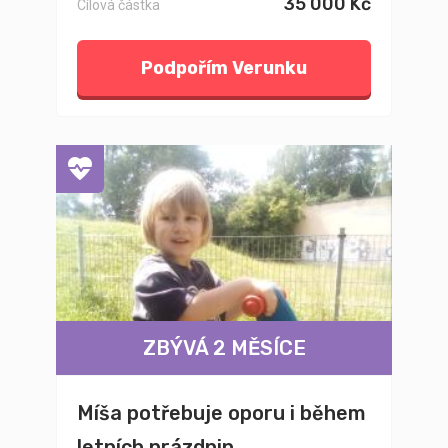
35 000 Kč
Cílová částka
Podpořím Verunku
ZBÝVÁ 2 MĚSÍCE
Míša potřebuje oporu i během
letních prázdnin