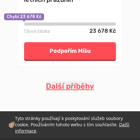
Chybí 23 678 Kč
23 678 Kč
Cílová částka
Podpořím Míšu
Další příběhy
Tyto stránky používají k poskytování služeb soubory
cookie. Používáním tohoto webu s tím souhlasíte.
Další
informace
.