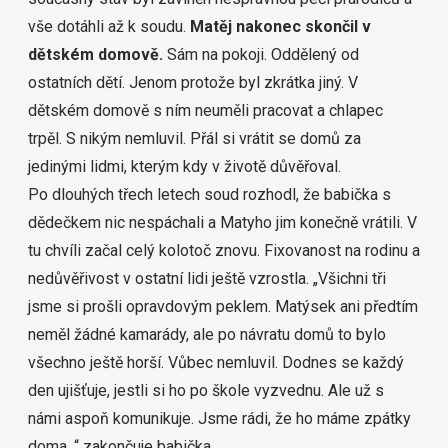
vše dotáhli až k soudu.
Matěj nakonec skončil v
dětském domově.
Sám na pokoji. Oddělený od
ostatních dětí. Jenom protože byl zkrátka jiný. V
dětském domově s ním neuměli pracovat a chlapec
trpěl. S nikým nemluvil. Přál si vrátit se domů za
jedinými lidmi, kterým kdy v životě důvěřoval.
Po dlouhých třech letech soud rozhodl, že babička s
dědečkem nic nespáchali a Matyho jim konečně vrátili. V
tu chvíli začal celý kolotoč znovu. Fixovanost na rodinu a
nedůvěřivost v ostatní lidi ještě vzrostla. „Všichni tři
jsme si prošli opravdovým peklem. Matýsek ani předtím
neměl žádné kamarády, ale po návratu domů to bylo
všechno ještě horší. Vůbec nemluvil. Dodnes se každý
den ujišťuje, jestli si ho po škole vyzvednu. Ale už s
námi aspoň komunikuje. Jsme rádi, že ho máme zpátky
doma, “ zakončuje babička.