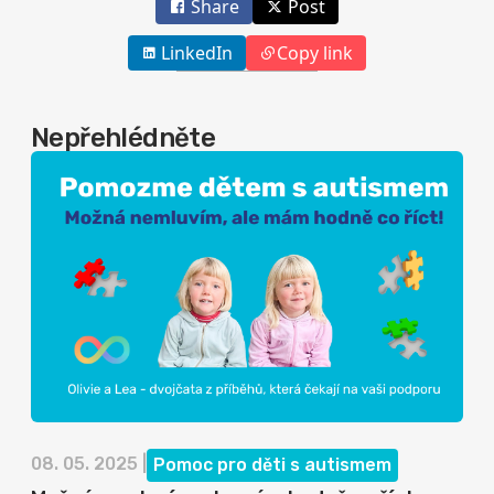
Share
Post
LinkedIn
Copy link
Nepřehlédněte
08. 05. 2025 |
Pomoc pro děti s autismem