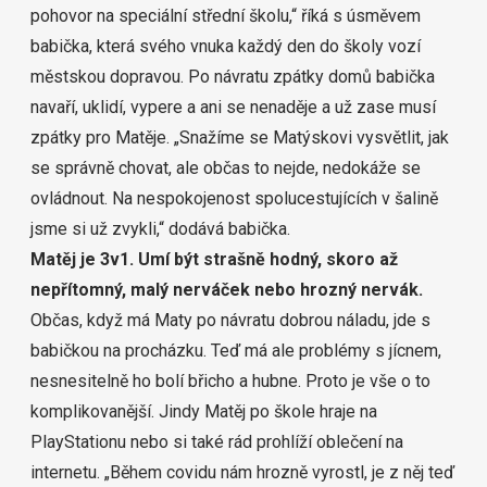
pohovor na speciální střední školu,“ říká s úsměvem
babička, která svého vnuka každý den do školy vozí
městskou dopravou. Po návratu zpátky domů babička
navaří, uklidí, vypere a ani se nenaděje a už zase musí
zpátky pro Matěje. „Snažíme se Matýskovi vysvětlit, jak
se správně chovat, ale občas to nejde, nedokáže se
ovládnout. Na nespokojenost spolucestujících v šalině
jsme si už zvykli,“ dodává babička.
Matěj je 3v1. Umí být strašně hodný, skoro až
nepřítomný, malý nerváček nebo hrozný nervák.
Občas, když má Maty po návratu dobrou náladu, jde s
babičkou na procházku. Teď má ale problémy s jícnem,
nesnesitelně ho bolí břicho a hubne. Proto je vše o to
komplikovanější. Jindy Matěj po škole hraje na
PlayStationu nebo si také rád prohlíží oblečení na
internetu. „Během covidu nám hrozně vyrostl, je z něj teď