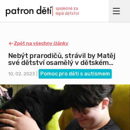
Přejít
společně za
k
lepší dětství
hlavnímu
obsahu
Zpět na všechny články
Nebýt prarodičů, strávil by Matěj
své dětství osamělý v dětském
domově
Pomoc pro děti s autismem
10. 02. 2023 |
Imagine