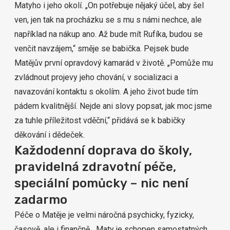
Matyho i jeho okolí. „On potřebuje nějaký účel, aby šel
ven, jen tak na procházku se s mu s námi nechce, ale
například na nákup ano. Až bude mít Rufíka, budou se
venčit navzájem,“ směje se babička. Pejsek bude
Matějův první opravdový kamarád v životě. „Pomůže mu
zvládnout projevy jeho chování, v socializaci a
navazování kontaktu s okolím. A jeho život bude tím
pádem kvalitnější. Nejde ani slovy popsat, jak moc jsme
za tuhle příležitost vděční,“ přidává se k babičky
děkování i dědeček.
Každodenní doprava do školy,
pravidelná zdravotní péče,
speciální pomůcky – nic není
zadarmo
Péče o Matěje je velmi náročná psychicky, fyzicky,
časově, ale i finančně. „Maty je schopen samostatných