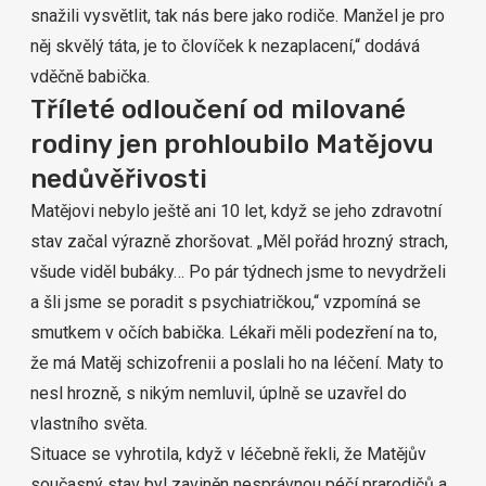
snažili vysvětlit, tak nás bere jako rodiče. Manžel je pro
něj skvělý táta, je to človíček k nezaplacení,“ dodává
vděčně babička.
Tříleté odloučení od milované
rodiny jen prohloubilo Matějovu
nedůvěřivosti
Matějovi nebylo ještě ani 10 let, když se jeho zdravotní
stav začal výrazně zhoršovat. „Měl pořád hrozný strach,
všude viděl bubáky… Po pár týdnech jsme to nevydrželi
a šli jsme se poradit s psychiatričkou,“ vzpomíná se
smutkem v očích babička. Lékaři měli podezření na to,
že má Matěj schizofrenii a poslali ho na léčení. Maty to
nesl hrozně, s nikým nemluvil, úplně se uzavřel do
vlastního světa.
Situace se vyhrotila, když v léčebně řekli, že Matějův
současný stav byl zaviněn nesprávnou péčí prarodičů a