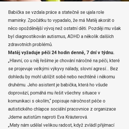
Babička se vzdala práce a statečně se ujala role
maminky. Zpočátku to vypadalo, že má Matěj akorát o
něco opožděnější vývoj než ostatní děti. Později mu však
byl diagnostikován autismus, ADHD a několik dalších
zdravotních problémů.
Matěj vyžaduje péči 24 hodin denně, 7 dní v týdnu.
„Hlavní, co u něj řešíme je chování náročné na péči, které
se projevuje velkými výkyvy nálady, slovní agresí… Bez
dohledu by mohl ublížit sobě nebo nechtěně i někomu
druhému. Jeho asistent je babička, která ho všude
doprovází, pomáhá mu řešit všechny situace v
komunikaci s okolím,“ popisuje náročnost péče o
autistického chlapce sociální pracovnice z organizace
Jdeme autistům naproti Eva Kräuterová.
„Maty nám udělal velikou radost, když zvládl přijímací