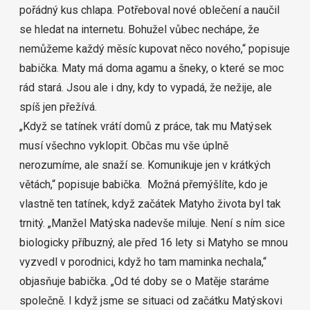
pořádný kus chlapa. Potřeboval nové oblečení a naučil
se hledat na internetu. Bohužel vůbec nechápe, že
nemůžeme každý měsíc kupovat něco nového,“ popisuje
babička. Maty má doma agamu a šneky, o které se moc
rád stará. Jsou ale i dny, kdy to vypadá, že nežije, ale
spíš jen přežívá.
„Když se tatínek vrátí domů z práce, tak mu Matýsek
musí všechno vyklopit. Občas mu vše úplně
nerozumíme, ale snaží se. Komunikuje jen v krátkých
větách,“ popisuje babička. Možná přemýšlíte, kdo je
vlastně ten tatínek, když začátek Matyho života byl tak
trnitý. „Manžel Matýska nadevše miluje. Není s ním sice
biologicky příbuzný, ale před 16 lety si Matyho se mnou
vyzvedl v porodnici, když ho tam maminka nechala,“
objasňuje babička. „Od té doby se o Matěje staráme
společně. I když jsme se situaci od začátku Matýskovi