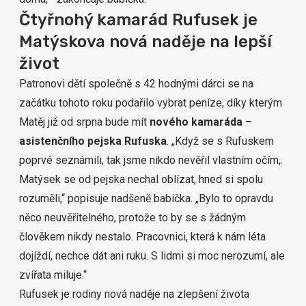
Čtyřnohý kamarád Rufusek je
Matýskova nová naděje na lepší
život
Patronovi dětí společně s 42 hodnými dárci se na
začátku tohoto roku podařilo vybrat peníze, díky kterým
Matěj již od srpna bude mít
nového kamaráda –
asistenčního pejska Rufuska
. „Když se s Rufuskem
poprvé seznámili, tak jsme nikdo nevěřil vlastním očím,.
Matýsek se od pejska nechal oblízat, hned si spolu
rozuměli,“ popisuje nadšeně babička. „Bylo to opravdu
něco neuvěřitelného, protože to by se s žádným
člověkem nikdy nestalo. Pracovnici, která k nám léta
dojíždí, nechce dát ani ruku. S lidmi si moc nerozumí, ale
zvířata miluje.“
Rufusek je rodiny nová naděje na zlepšení života