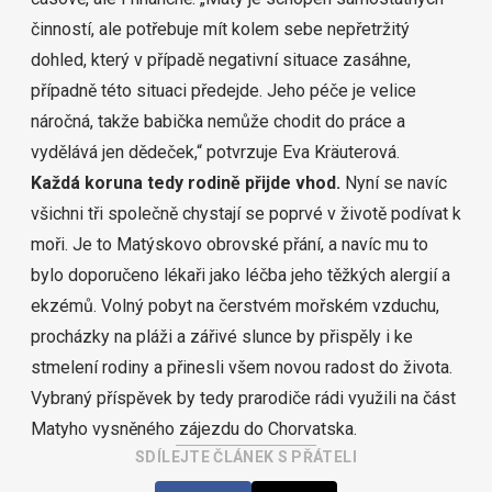
činností, ale potřebuje mít kolem sebe nepřetržitý
dohled, který v případě negativní situace zasáhne,
případně této situaci předejde. Jeho péče je velice
náročná, takže babička nemůže chodit do práce a
vydělává jen dědeček,“ potvrzuje Eva Kräuterová.
Každá koruna tedy rodině přijde vhod.
Nyní se navíc
všichni tři společně chystají se poprvé v životě podívat k
moři. Je to Matýskovo obrovské přání, a navíc mu to
bylo doporučeno lékaři jako léčba jeho těžkých alergií a
ekzémů. Volný pobyt na čerstvém mořském vzduchu,
procházky na pláži a zářivé slunce by přispěly i ke
stmelení rodiny a přinesli všem novou radost do života.
Vybraný příspěvek by tedy prarodiče rádi využili na část
Matyho vysněného zájezdu do Chorvatska.
SDÍLEJTE ČLÁNEK S PŘÁTELI