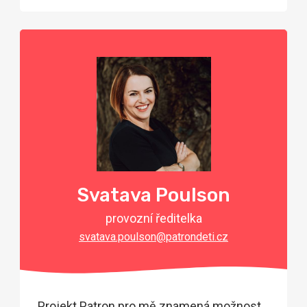
Svatava Poulson
provozní ředitelka
svatava.poulson@patrondeti.cz
„Projekt Patron pro mě znamená možnost