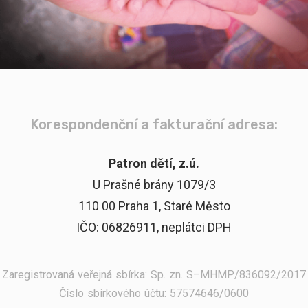
Korespondenční a fakturační adresa:
Patron dětí, z.ú.
U Prašné brány 1079/3
110 00 Praha 1, Staré Město
IČO: 06826911, neplátci DPH
Zaregistrovaná veřejná sbírka: Sp. zn. S–MHMP/836092/2017
Číslo sbírkového účtu: 57574646/0600