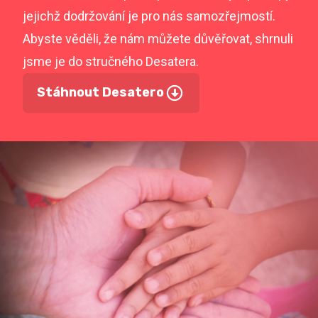
jejichž dodržování je pro nás samozřejmostí.
Abyste věděli, že nám můžete důvěřovat, shrnuli
jsme je do stručného Desatera.
Stáhnout Desatero