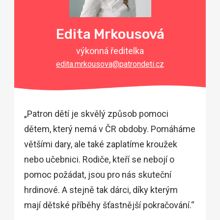
Edita Mrkousová
výkonná ředitelka
edita.mrkousova@patrondeti.cz
„Patron dětí je skvělý způsob pomoci
dětem, který nemá v ČR obdoby. Pomáháme
většími dary, ale také zaplatíme kroužek
nebo učebnici. Rodiče, kteří se nebojí o
pomoc požádat, jsou pro nás skuteční
hrdinové. A stejně tak dárci, díky kterým
mají dětské příběhy šťastnější pokračování.“