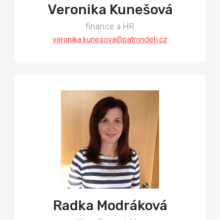
Veronika Kunešová
finance a HR
veronika.kunesova@patrondeti.cz
Radka Modráková