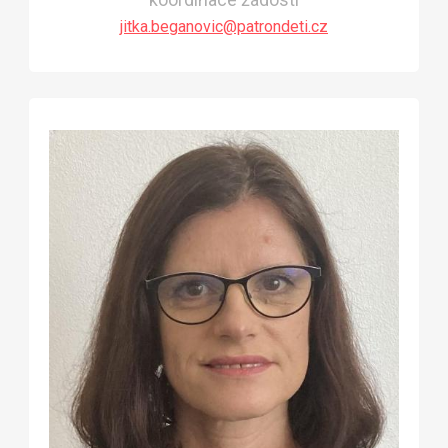
jitka.beganovic@patrondeti.cz