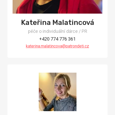
Kateřina Malatincová
péče o individuální dárce / PR
+420 774 776 361
katerina.malatincova@patrondeti.cz