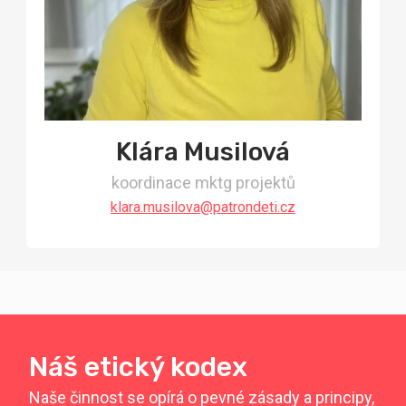
Klára Musilová
koordinace mktg projektů
klara.musilova@patrondeti.cz
Náš etický kodex
Naše činnost se opírá o pevné zásady a principy,