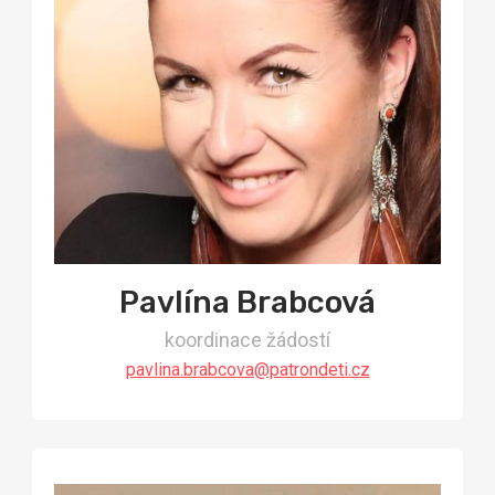
Pavlína Brabcová
koordinace žádostí
pavlina.brabcova@patrondeti.cz