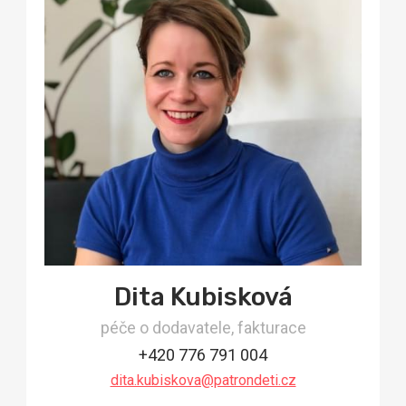
Dita Kubisková
péče o dodavatele, fakturace
+420 776 791 004
dita.kubiskova@patrondeti.cz