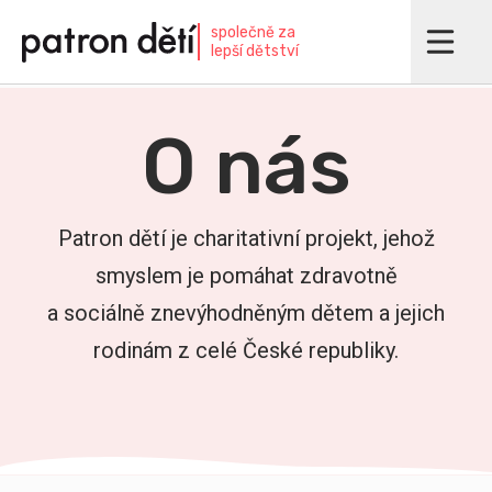
Přejít
společně za
k
lepší dětství
hlavnímu
obsahu
O nás
Patron dětí je charitativní projekt, jehož
smyslem je pomáhat zdravotně
a sociálně znevýhodněným dětem a jejich
rodinám z celé České republiky.