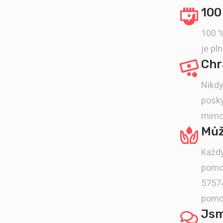
100
100 %
je pl
Chr
Nikdy
posky
mimo
Můž
Každý
pomoc
57574
pomo
Jsm