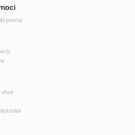
omoci
náš provoz
ci či
ze
u chce
skytování