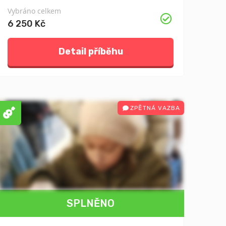
Vybráno celkem
6 250 Kč
Detail příběhu
ZPĚTNÁ VAZBA
SPLNĚNO