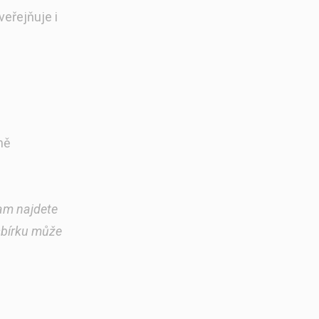
eřejňuje i
ně
nam najdete
 sbírku může