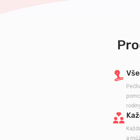
Pro
Vše
Pečli
pomoc
rodin
Kaž
Každá
a můž