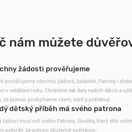
č nám můžete důvěřo
chny žádosti prověřujeme
vě prověřujeme všechny žádosti, žadatele, Patrony i doda
i v oddělení risku. Chráníme tak dary našich dárců a uji
y, že pomoc poskytneme všem, kteří ji potřebují.
dý dětský příběh má svého patrona
 žádost musí mít svého Patrona, člověka, který dítě velm
e potvrdit, že pomoc skutečně potřebuje.