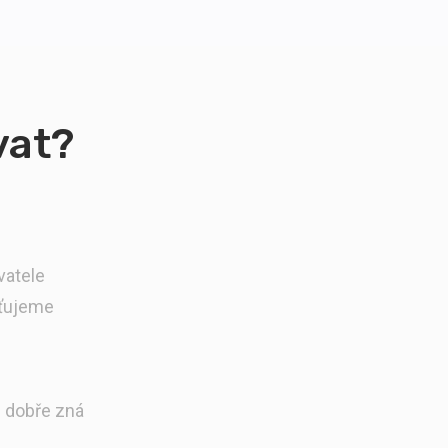
vat?
vatele
šťujeme
i dobře zná