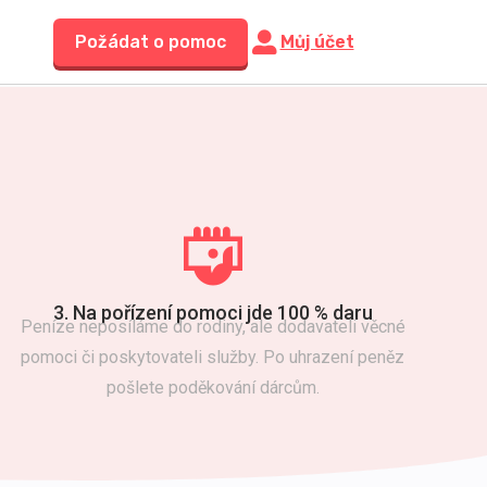
Požádat o pomoc
Můj účet
3. Na pořízení pomoci jde 100 % daru
Peníze neposíláme do rodiny, ale dodavateli věcné
pomoci či poskytovateli služby. Po uhrazení peněz
pošlete poděkování dárcům.