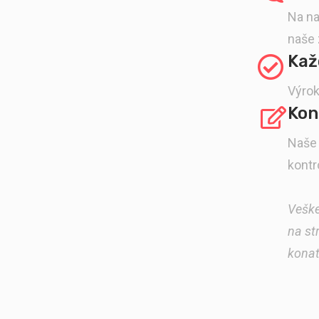
Na na
naše 
Kaž
Výrok
Kon
Naše 
kontr
Veške
na st
konat