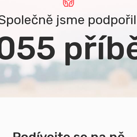
Společně jsme podpořil
 055 příb
Podívejte se na ně