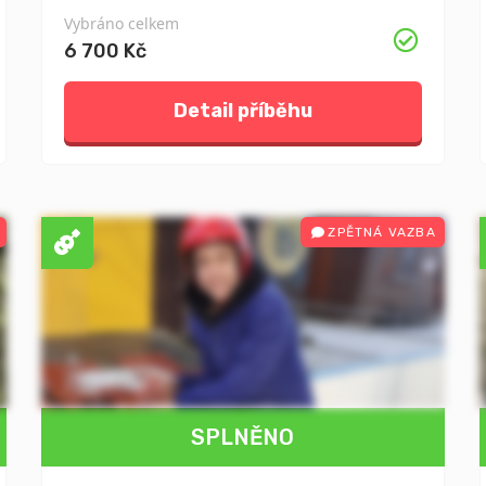
Vybráno celkem
6 700 Kč
Detail příběhu
ZPĚTNÁ VAZBA
SPLNĚNO