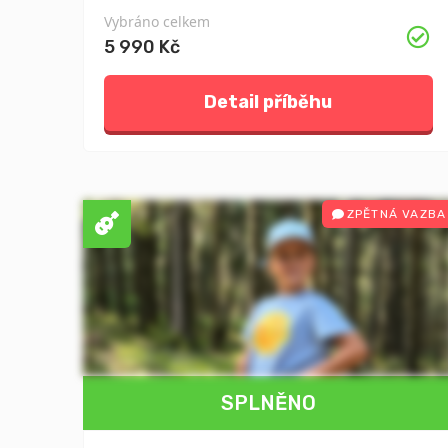
Vybráno celkem
5 990 Kč
Detail příběhu
ZPĚTNÁ VAZBA
SPLNĚNO