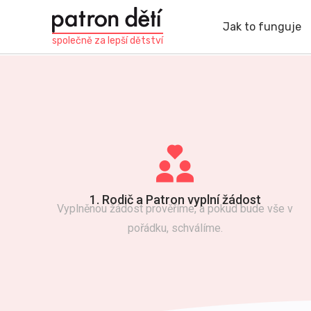
Přejít
k
Jak to funguje
hlavnímu
společně za
lepší dětství
obsahu
1. Rodič a Patron vyplní žádost
Vyplněnou žádost prověříme, a pokud bude vše v
pořádku, schválíme.