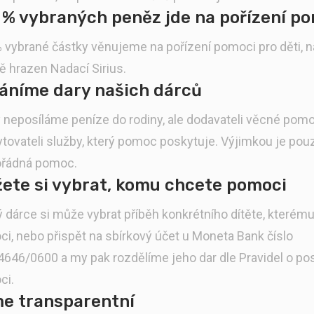
 % vybraných peněz jde na pořízení p
 vybrané částky věnujeme na pořízení pomoci pro děti, 
ně hrazen Nadací Sirius.
áníme dary našich dárců
 neposíláme peníze do rodiny, ale dodavateli věcné pomo
tovateli služby, který pomoc poskytuje. Výjimkou je pou
řádná pomoc.
ete si vybrat, komu chcete pomoci
 dárce si může vybrat příběh konkrétního dítěte, kterém
i, nebo přispět na sbírkový účet u Moneta Bank číslo
646/0600 a my pak rozdělíme jeho dar dle Pravidel o po
ci.
e transparentní