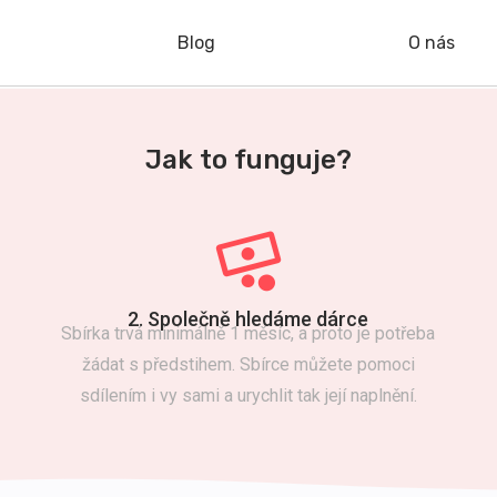
Blog
O nás
Jak to funguje?
2. Společně hledáme dárce
Sbírka trvá minimálně 1 měsíc, a proto je potřeba
žádat s předstihem. Sbírce můžete pomoci
sdílením i vy sami a urychlit tak její naplnění.