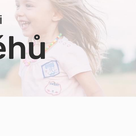
i
ěhů