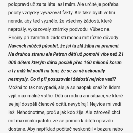
polopravd už za ta léta asi mám. Ale určitě je potřeba
pocity vždycky vyvažovat fakty. Ale také bych velmi
nerada, aby teď vyznělo, že všechny žádosti, které
neprošly, vykazovaly známky podvodu. Vůbec ne.
Příčiny při zamítnutí žádosti mohou mít různé důvody.
Navenek můžeš působit, že jsi ta zlá žába na prameni.
Na druhou stranu ale Patron dětí už pomohl více než 21
000 dětem kterým dárci poslali přes 160 milionů korun
a ty máš lví podíl na tom, že se za ně nekoupily
nesmysly. Co ti při posuzování žádostí nejvíce vadí?
Možná to tak nevypadá, ale já se naopak snažím lidem
vyjít maximálně vstříc. Děti si rodinu ani situaci, ve které
se její dospělí členové ocitli, nevybírají.
Nejvíce mi vadí
lež. Nehodnotíme, proč a jak kdo žije. Ale zároveň chci
mít maximální jistotu, že se pomoc k dítěti opravdu
dostane. Aby například počítač neskončil v bazaru nebo