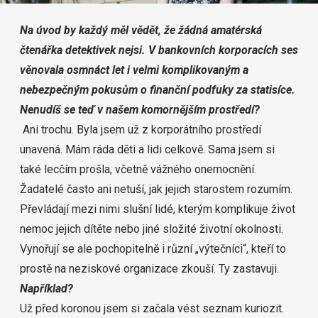
Na úvod by každý měl vědět, že žádná amatérská
čtenářka detektivek nejsi. V bankovních korporacích ses
věnovala osmnáct let i velmi komplikovaným a
nebezpečným pokusům o finanční podfuky za statisíce.
Nenudíš se teď v našem komornějším prostředí?
Ani trochu. Byla jsem už z korporátního prostředí
unavená. Mám ráda děti a lidi celkově. Sama jsem si
také lecčím prošla, včetně vážného onemocnění.
Žadatelé často ani netuší, jak jejich starostem rozumím.
Převládají mezi nimi slušní lidé, kterým komplikuje život
nemoc jejich dítěte nebo jiné složité životní okolnosti.
Vynořují se ale pochopitelně i různí „výtečníci“, kteří to
prostě na neziskové organizace zkouší. Ty zastavuji.
Například?
Už před koronou jsem si začala vést seznam kuriozit.