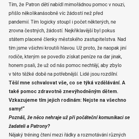
Tím, že Patron dětí nabídl mimořádnou pomoc v nouzi,
přišlo několikanásobně víc žádostí než před
pandemií. Tím logicky stoupl i počet některých, ne
zrovna čestných, žádostí. Nejkřiklavější byl pokus
státem placené členky městského zastupitelstva. Nad
tím jsme všichni kroutili hlavou. Už proto, že naopak jiní
rodiče, kterým se povedlo získat peníze na dar jinak,
honem psali, že už od nás pomoc nechtějí, aby zbylo
v této těžké době na potřebnější. Lidé jsou rozdílní.
Těší mne schvalovat vše, co se týká vzdělávání. A
také pomoc zdravotně znevýhodněným dětem.
Vzkazujeme tím jejich rodinám: Nejste na všechno
samy!“
Poznáš, že něco nehraje už při počáteční komunikaci se
žadateli a Patrony?
Nějaký tréning čtení mezi řádky a rozmotávání různých