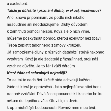
u exekutorů.
Takže je důležité i přiznání dluhů, exekucí, insolvence?
Ano. Znovu připomínám, že podle nich nikoho
nesoudíme ani neodsuzujeme.
Dluhy důvodem
k zamítnutí pomoci nejsou. Když ale o nich víme,
můžeme poskytnout pomoc, kterou exekutor nezabaví.
Třeba zaplatit tábor nebo zájmový kroužek.
Já samozřejmě dluhy z různých databází stejně nakonec
vypátrám. Když je ale žadatelé přiznají hned, stojí náš
vztah na důvěře. Je to fér i vůči dárcům.
Které žádosti schvaluješ nejraději?
To se takto nedá říct. Určitě ráda schvaluji každou
žádost, která je oprávněná. Jako nejlepší investici beru
osobně vzdělání. Dává šanci posunout kluka nebo holku
někam do lepšího světa. Otevírá jim dveře
k optimističtější budoucnosti. Rovněž mne moc těší,