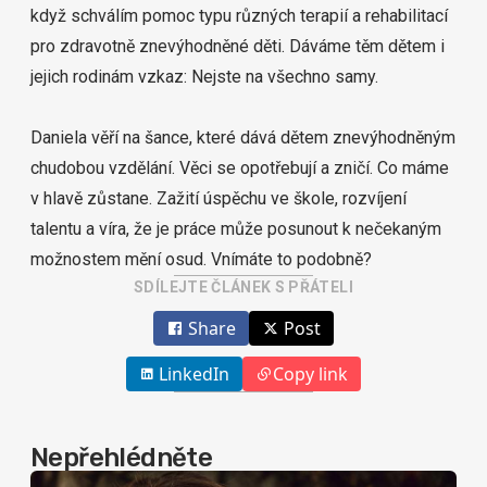
když schválím pomoc typu různých terapií a rehabilitací
pro zdravotně znevýhodněné děti. Dáváme těm dětem i
jejich rodinám vzkaz: Nejste na všechno samy.
Daniela věří na šance, které dává dětem znevýhodněným
chudobou vzdělání. Věci se opotřebují a zničí. Co máme
v hlavě zůstane. Zažití úspěchu ve škole, rozvíjení
talentu a víra, že je práce může posunout k nečekaným
možnostem mění osud. Vnímáte to podobně?
SDÍLEJTE ČLÁNEK S PŘÁTELI
Share
Post
LinkedIn
Copy link
Nepřehlédněte