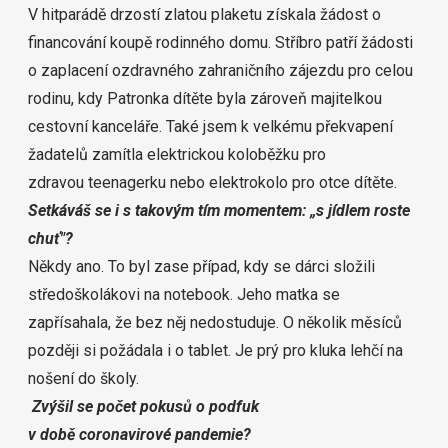
V hitparádě drzostí zlatou plaketu získala žádost o
financování koupě rodinného domu. Stříbro patří žádosti
o zaplacení ozdravného zahraničního zájezdu pro celou
rodinu, kdy Patronka dítěte byla zároveň majitelkou
cestovní kanceláře. Také jsem k velkému překvapení
žadatelů zamítla elektrickou koloběžku pro
zdravou teenagerku nebo elektrokolo pro otce dítěte.
Setkáváš se i s takovým tím momentem: „s jídlem roste
chuť"?
Někdy ano. To byl zase případ, kdy se dárci složili
středoškolákovi na notebook. Jeho matka se
zapřísahala, že bez něj nedostuduje. O několik měsíců
později si požádala i o tablet. Je prý pro kluka lehčí na
nošení do školy.
Zvýšil se počet pokusů o podfuk
v době coronavirové pandemie?