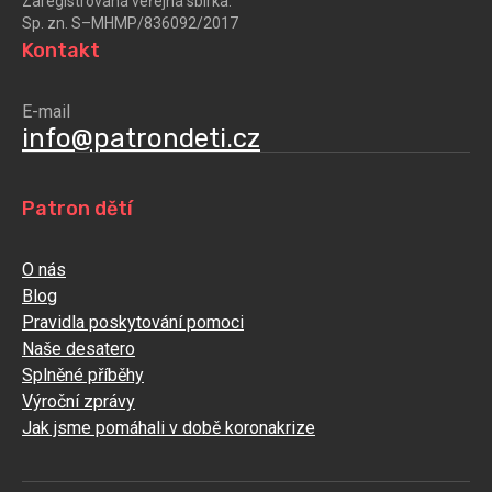
Zaregistrovaná veřejná sbírka:
Sp. zn. S–MHMP/836092/2017
Kontakt
E-mail
info@patrondeti.cz
Patron dětí
O nás
Blog
Pravidla poskytování pomoci
Naše desatero
Splněné příběhy
Výroční zprávy
Jak jsme pomáhali v době koronakrize