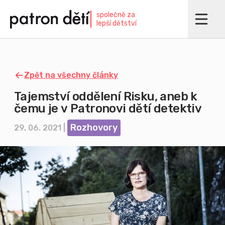
Přejít
společně za
k
lepší dětství
hlavnímu
obsahu
Zpět na všechny články
Tajemství oddělení Risku, aneb k
čemu je v Patronovi dětí detektiv
Rozhovory
29. 06. 2021 |
Imagine