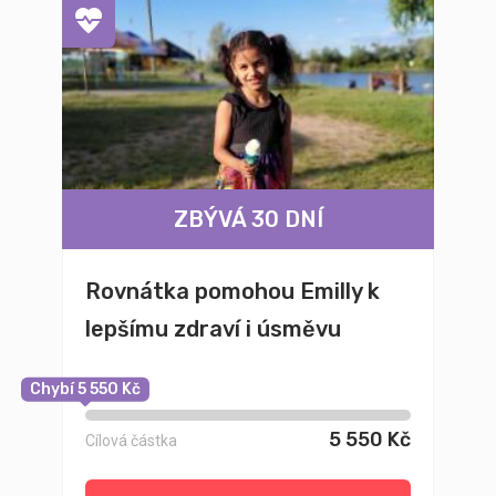
ZBÝVÁ 30 DNÍ
Rovnátka pomohou Emilly k
lepšímu zdraví i úsměvu
Chybí 5 550 Kč
5 550 Kč
Cílová částka