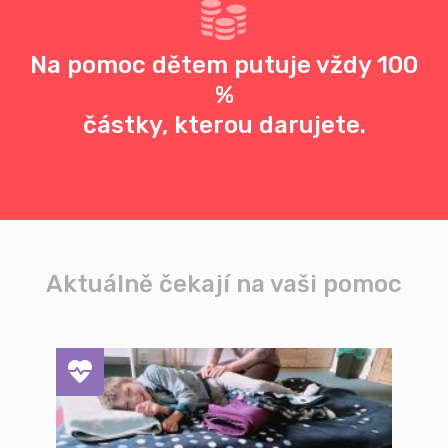
Na pomoc dětem putuje vždy 100
%
částky, kterou darujete.
Aktuálně čekají na vaši pomoc