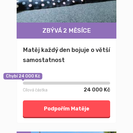
ZBÝVÁ 2 MĚSÍCE
Matěj každý den bojuje o větší
samostatnost
Chybí 24 000 Kč
24 000 Kč
Cílová částka
Podpořím Matěje