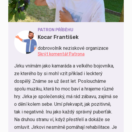
PATRON PŘÍBĚHU
Kocar František
dobrovolník neziskové organizace
Skrýt komentář Patrona
Jirku vnímám jako kamaráda a velkého bojovníka,
ze kterého by si mohl vzít příklad i leckterý
dospělý. Známe se už šest let. Posloucháme
spolu muziku, která ho moc baví a hrajeme různé
hry. Jirka je společenský, má rád zábavu, zajímá se
o dění kolem sebe. Umí překvapit, jak pozitivně,
tak i negativně. Inu jako každý správný puberťák.
Na druhou stranu ví, když přestřelí a dokáže se
omluvit. Jirkovi nesmírně pomáhají rehabilitace. Je