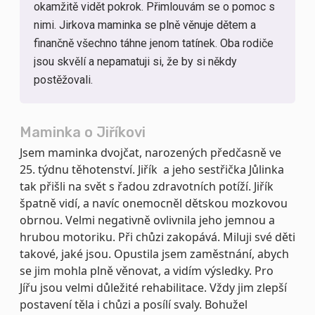
okamžitě vidět pokrok. Přimlouvám se o pomoc s
nimi. Jirkova maminka se plně věnuje dětem a
finančně všechno táhne jenom tatínek. Oba rodiče
jsou skvělí a nepamatuji si, že by si někdy
postěžovali.
Maminka o Jiříkovi
Jsem maminka dvojčat, narozených předčasně ve
25. týdnu těhotenství. Jiřík a jeho sestřička Jůlinka
tak přišli na svět s řadou zdravotních potíží. Jiřík
špatně vidí, a navíc onemocněl dětskou mozkovou
obrnou. Velmi negativně ovlivnila jeho jemnou a
hrubou motoriku. Při chůzi zakopává. Miluji své děti
takové, jaké jsou. Opustila jsem zaměstnání, abych
se jim mohla plně věnovat, a vidím výsledky. Pro
Jířu jsou velmi důležité rehabilitace. Vždy jim zlepší
postavení těla i chůzi a posílí svaly. Bohužel