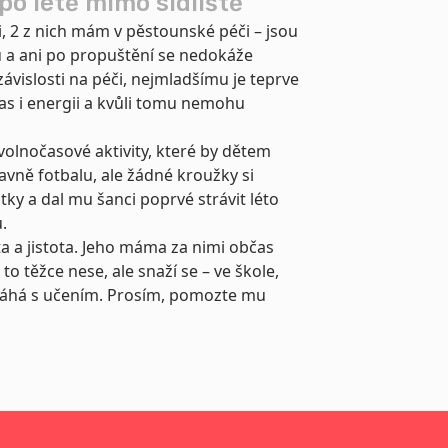
po létě mimo sídliště
, 2 z nich mám v pěstounské péči – jsou
tu a ani po propuštění se nedokáže
závislosti na péči, nejmladšímu je teprve
čas i energii a kvůli tomu nemohu
olnočasové aktivity, které by dětem
avně fotbalu, ale žádné kroužky si
ky a dal mu šanci poprvé strávit léto
.
ita a jistota. Jeho máma za nimi občas
to těžce nese, ale snaží se – ve škole,
omáhá s učením. Prosím, pomozte mu