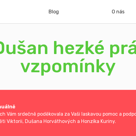
Blog
O nás
Dušan hezké pr
vzpomínky
nuálně
ych Vám srdečně poděkovala za Vaši laskavou pomoc a podpo
ěti Viktorii, Dušana Horváthových a Honzíka Kuriny.