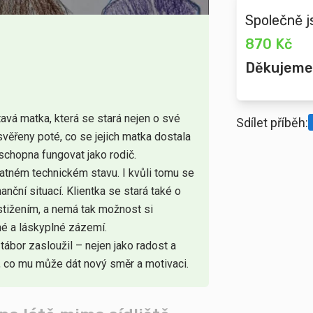
Společně j
870 Kč
Děkujeme
tavá matka, která se stará nejen o své
Sdílet příběh:
ly svěřeny poté, co se jejich matka dostala
 schopna fungovat jako rodič.
špatném technickém stavu. I kvůli tomu se
anční situací. Klientka se stará také o
tižením, a nemá tak možnost si
né a láskyplné zázemí.
 tábor zasloužil – nejen jako radost a
o, co mu může dát nový směr a motivaci.