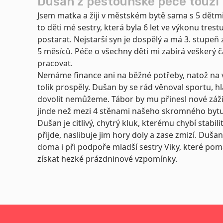
Dušan z pěstounské péče touží 
Jsem matka a žiji v městském bytě sama s 5 dětmi
to děti mé sestry, která byla 6 let ve výkonu tres
postarat. Nejstarší syn je dospělý a má 3. stupeň 
5 měsíců. Péče o všechny děti mi zabírá veškerý 
pracovat.
Nemáme finance ani na běžné potřeby, natož na v
tolik prospěly. Dušan by se rád věnoval sportu, hl
dovolit nemůžeme. Tábor by mu přinesl nové zážit
jinde než mezi 4 stěnami našeho skromného bytu
Dušan je citlivý, chytrý kluk, kterému chybí stabil
přijde, naslibuje jim hory doly a zase zmizí. Dušan 
doma i při podpoře mladší sestry Viky, které p
získat hezké prázdninové vzpomínky.