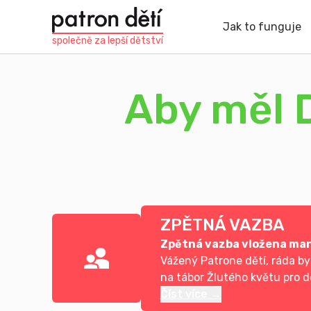
Přejít
k
Jak to funguje
hlavnímu
společně za
lepší dětství
obsahu
Aby měl 
ZPĚTNÁ VAZBA
Zpětná vazba vložena ma
Vážený Patrone dětí, ráda b
na tábor Žlutého květu pro d
Číst více →