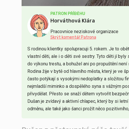
PATRON PŘÍBĚHU
Horváthová Klára
Pracovnice neziskové organizace
Skrýt komentář Patrona
S rodinou klientky spolupracuji 5. rokem. Je to obě
vlastní děti, ale i o děti své sestry. Tyto děti jí by
do výkonu trestu, a bohužel ani po propuštění není
Rodina žije v bytě od hlavního města, který je ve 
často potýkají s vysokými nedoplatky a složitou fin
nejmladší miminko a dospělého syna s vážným pos
přivydělat. Přesto se snaží dětem vytvořit bezpeč
Dušan je zvídavý a aktivní chlapec, který by si letní
odměnu, ale také jako šanci prožít něco pozitivníh