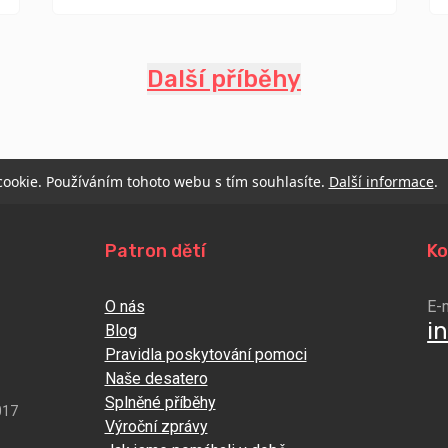
Další příběhy
 cookie. Používáním tohoto webu s tím souhlasíte.
Další informace
.
Patron dětí
Ko
O nás
E-
i
Blog
Pravidla poskytování pomoci
Naše desatero
Splněné příběhy
017
Výroční zprávy