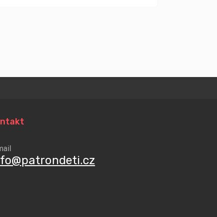
ntakt
mail
nfo@patrondeti.cz