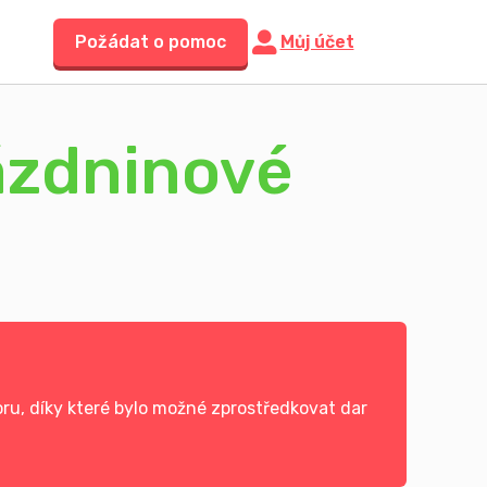
Požádat o pomoc
Můj účet
ázdninové
ru, díky které bylo možné zprostředkovat dar