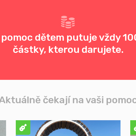
 pomoc dětem putuje vždy 10
částky, kterou darujete.
Aktuálně čekají na vaši pomo