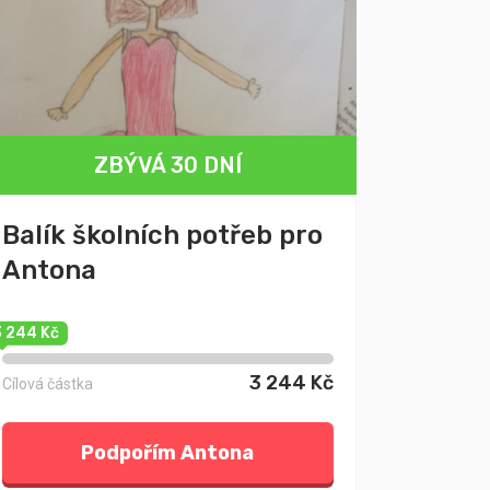
ZBÝVÁ 30 DNÍ
Balík školních potřeb pro
Antona
3 244 Kč
3 244 Kč
Cílová částka
Podpořím Antona