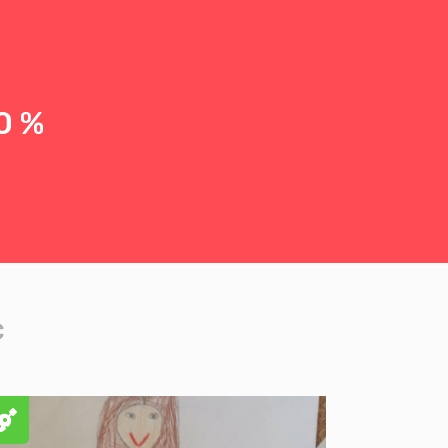
0 %
c