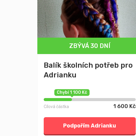
ZBÝVÁ 30 DNÍ
Balík školních potřeb pro
Adrianku
Chybí 1 100 Kč
1 600 Kč
Cílová částka
Podpořím Adrianku