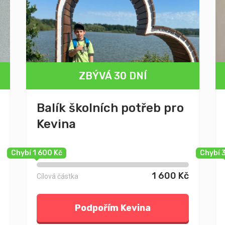
ZBÝVÁ 30 DNÍ
Balík školních potřeb pro
Kevina
Chybí 1 600 Kč
Chybí 
1 600 Kč
Cílová částka
Podpořím Kevina