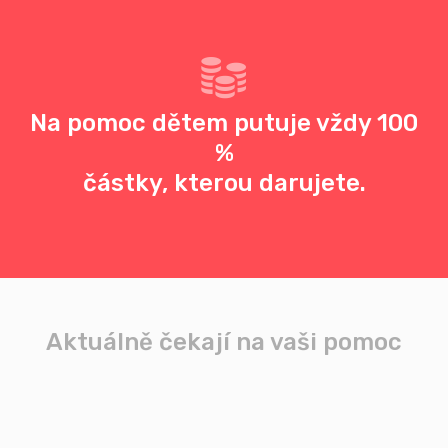
Na pomoc dětem putuje vždy 100
%
částky, kterou darujete.
Aktuálně čekají na vaši pomoc