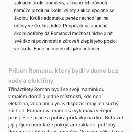
základní školní pomůcky, z finančních důvodů
nemůže jezdit na školní výlety a akce spojené se
školou. Kvůli nedostatku peněz nechodí ani na
obědy ve školní jídelně. Příspěvek na pořádné
školní potřeby dá Romanovi možnost řádně plnit
své školní povinnosti a zároveň zlepší jeho pozici
ve škole. Bude se méně cítit jako outsider.
Příběh Romana, který bydlí v domě bez
vody a elektřiny
Třináctiletý Roman bydlí se svojí maminkou
v malém domě o jedné místnosti, kde není
elektřina, voda ani plyn. K dispozici mají jen suchý
záchod. Romanova maminka vykonává veřejně
prospěšné práce a pobírá přídavky na dítě. Bohužel
její příjem nedokáže pokrýt ani základní potřeby.
Roman za tuhle situaci nemůže. Ve svém věku by se