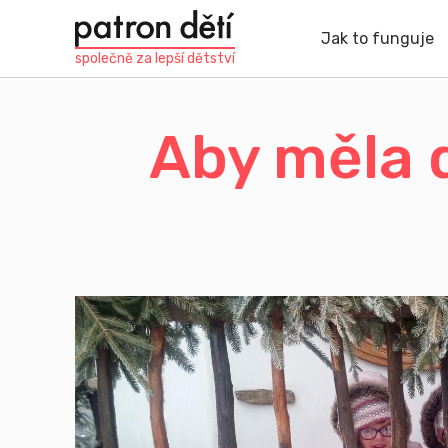
Přejít
k
Jak to funguje
hlavnímu
společně za
lepší dětství
obsahu
Aby měla 