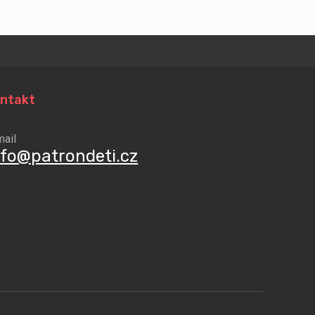
ntakt
mail
nfo@patrondeti.cz