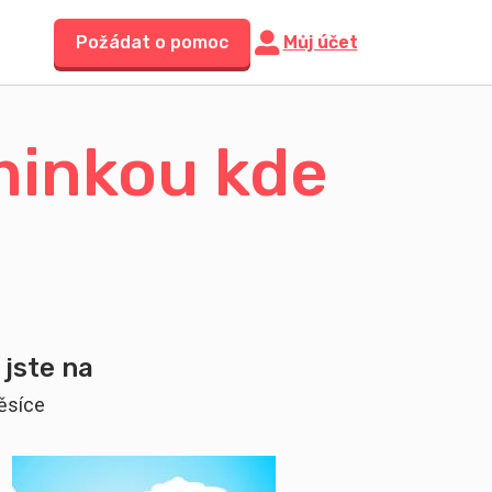
Požádat o pomoc
Můj účet
minkou kde
 jste na
ěsíce