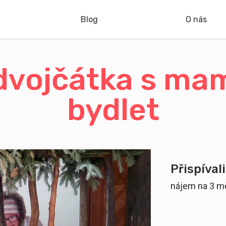
Blog
O nás
dvojčátka s ma
bydlet
Přispívali
nájem na 3 m