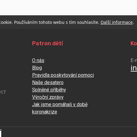
 cookie. Používáním tohoto webu s tím souhlasíte.
Další informace
.
Patron dětí
Ko
O nás
E-
i
Blog
Pravidla poskytování pomoci
Naše desatero
Splněné příběhy
017
Výroční zprávy
Jak jsme pomáhali v době
koronakrize