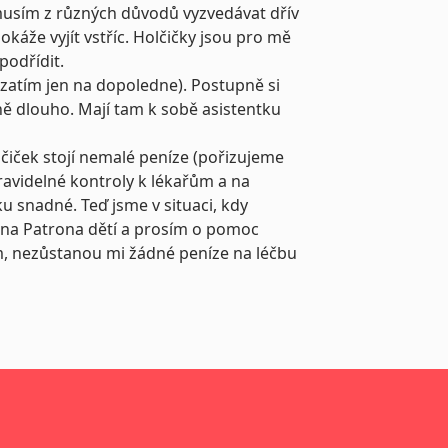
 musím z různých důvodů vyzvedávat dřív
káže vyjít vstříc. Holčičky jsou pro mě
podřídit.
(zatím jen na dopoledne). Postupně si
ně dlouho. Mají tam k sobě asistentku
lčiček stojí nemalé peníze (pořizujeme
ravidelné kontroly k lékařům a na
lku snadné.
Teď jsme v situaci, kdy
a na Patrona dětí a prosím o pomoc
m, nezůstanou mi žádné peníze na léčbu