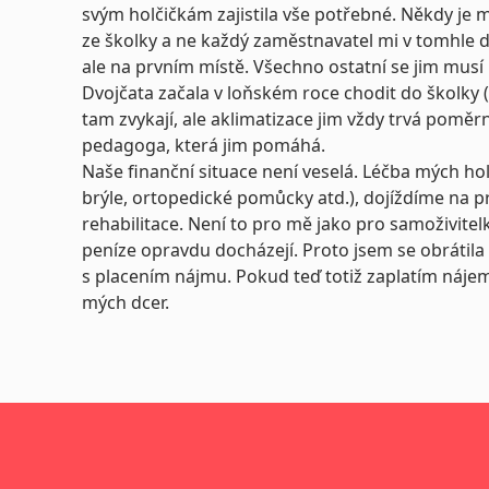
svým holčičkám zajistila vše potřebné. Někdy je
ze školky a ne každý zaměstnavatel mi v tomhle do
ale na prvním místě. Všechno ostatní se jim musí 
Dvojčata začala v loňském roce chodit do školky 
tam zvykají, ale aklimatizace jim vždy trvá poměr
pedagoga, která jim pomáhá.
Naše finanční situace není veselá. Léčba mých ho
brýle, ortopedické pomůcky atd.), dojíždíme na p
rehabilitace. Není to pro mě jako pro samoživite
peníze opravdu docházejí. Proto jsem se obrátil
s placením nájmu. Pokud teď totiž zaplatím náje
mých dcer.