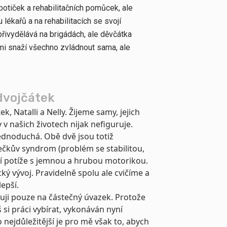
otiček a rehabilitačních pomůcek, ale
lékařů a na rehabilitacích se svojí
řivydělává na brigádách, ale děvčátka
mi snaží všechno zvládnout sama, ale
dvojčátek
 Natalli a Nelly. Žijeme samy, jejich
 v našich životech nijak nefiguruje.
jednoduchá. Obě dvě jsou totiž
čkův syndrom (problém se stabilitou,
jí potíže s jemnou a hrubou motorikou.
ý vývoj. Pravidelně spolu ale cvičíme a
zlepší.
cuji pouze na částečný úvazek. Protože
iš si práci vybírat, vykonáván nyní
o nejdůležitější je pro mě však to, abych