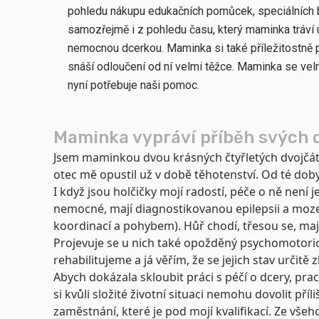
pohledu nákupu edukačních pomůcek, speciálních b
samozřejmě i z pohledu času, který maminka tráví u 
nemocnou dcerkou. Maminka si také příležitostně p
snáší odloučení od ní velmi těžce. Maminka se vel
nyní potřebuje naši pomoc.
Maminka vypráví příběh svých 
Jsem maminkou dvou krásných čtyřletých dvojčátek,
otec mě opustil už v době těhotenství. Od té doby
I když jsou holčičky mojí radostí, péče o ně není 
nemocné, mají diagnostikovanou epilepsii a moze
koordinací a pohybem). Hůř chodí, třesou se, ma
Projevuje se u nich také opožděný psychomotorick
rehabilitujeme a já věřím, že se jejich stav určitě 
Abych dokázala skloubit práci s péčí o dcery, pra
si kvůli složité životní situaci nemohu dovolit příl
zaměstnání, které je pod mojí kvalifikací. Ze všeh