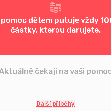
 pomoc dětem putuje vždy 10
částky, kterou darujete.
Aktuálně čekají na vaši pomo
Další příběhy