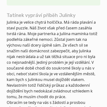
Tatínek vypráví příběh Julinky
Julinka je velice chytrá holčička. Má ráda plavání a
staví puzzle. Náš život však před časem zasáhla
tvrdá rána. Moje partnerka a Juliina maminka totiž
podlehla zákeřné nemoci. Zůstal jsem tak na
výchovu naší dcery úplně sám. Ze všech sil se
snažím naši domácnost zabezpečit, aby Julinka
nijak nestrádala a už tak těžká situace pro ni byla
co nejsnadnější. Jediný problém je její vzdělání. V
současné době chodí do soukromé školy u nás v
obci, neboť statní škola je ve vzdálenějším městě,
kam bych s Julinkou musel dojíždět vlakem.
Nevlastním totiž řidičský průkaz a každodenní
dojíždění bych nedokázal zvládnout vzhledem k
tomu, že musím chodit do práce.
Obracím se tedy na vás s žádostí a prosbou