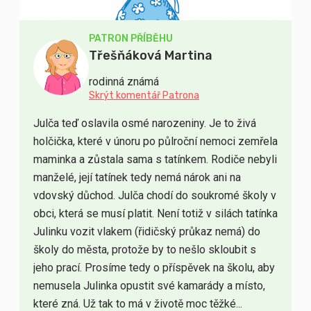
PATRON PŘÍBĚHU
Třešňáková Martina
rodinná známá
Skrýt komentář Patrona
Julča teď oslavila osmé narozeniny. Je to živá
holčička, které v únoru po půlroční nemoci zemřela
maminka a zůstala sama s tatínkem. Rodiče nebyli
manželé, její tatínek tedy nemá nárok ani na
vdovský důchod. Julča chodí do soukromé školy v
obci, která se musí platit. Není totiž v silách tatínka
Julinku vozit vlakem (řidičský průkaz nemá) do
školy do města, protože by to nešlo skloubit s
jeho prací. Prosíme tedy o příspěvek na školu, aby
nemusela Julinka opustit své kamarády a místo,
které zná. Už tak to má v životě moc těžké...