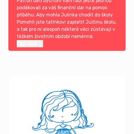
Patron dětí bychom vám rádi ještě jednou
poděkovali za váš finanční dar na pomoc
příběhu: Aby mohla Julinka chodit do školy
Pomohli jste tatínkovi zaplatit Julčinu školu,
a tak pro ni alespoň některé věci zůstávají v
těžkém životním období neměnné.
Číst více →