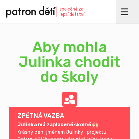
Přejít
společně za
k
lepší dětství
hlavnímu
obsahu
Aby mohla
Julinka chodit
do školy
ZPĚTNÁ VAZBA
Julinka má zaplacené školné 🙌🏻
Krásný den, jménem Julinky i projektu