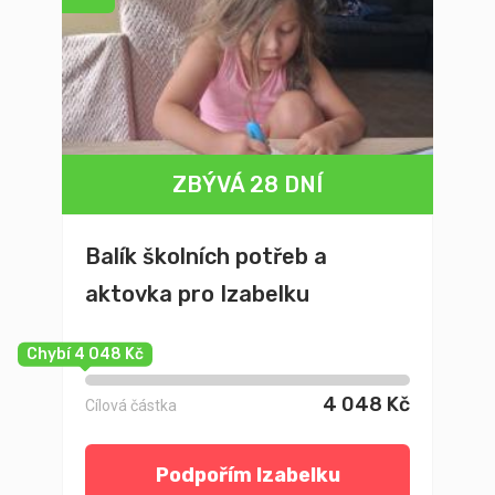
ZBÝVÁ 28 DNÍ
Balík školních potřeb a
aktovka pro Izabelku
Chybí 4 048 Kč
4 048 Kč
Cílová částka
Podpořím Izabelku