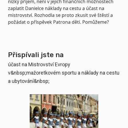
nízký příjem, není v jejích finančních možnostech
zaplatit Danielce náklady na cestu a účast na
mistrovství. Rozhodla se proto zkusit své štěstí a
požádat o příspěvek Patrona dětí. Pomůžeme?
Přispívali jste na
účast na Mistrovství Evropy
v&nbsp;mažoretkovém sportu a náklady na cestu
a ubytování&nbsp;