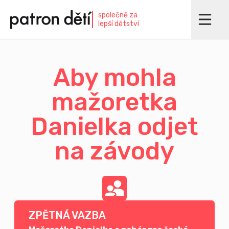
Přejít
společně za
k
lepší dětství
hlavnímu
obsahu
Aby mohla
mažoretka
Danielka odjet
na závody
ZPĚTNÁ VAZBA