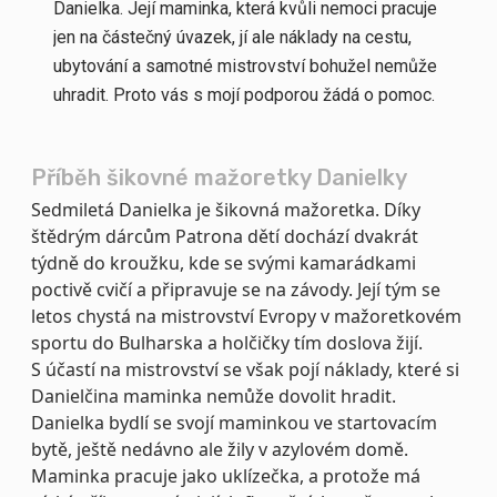
Danielka. Její maminka, která kvůli nemoci pracuje
jen na částečný úvazek, jí ale náklady na cestu,
ubytování a samotné mistrovství bohužel nemůže
uhradit. Proto vás s mojí podporou žádá o pomoc.
Příběh šikovné mažoretky Danielky
Sedmiletá Danielka je šikovná mažoretka. Díky
štědrým dárcům Patrona dětí dochází dvakrát
týdně do kroužku, kde se svými kamarádkami
poctivě cvičí a připravuje se na závody. Její tým se
letos chystá na mistrovství Evropy v mažoretkovém
sportu do Bulharska a holčičky tím doslova žijí.
S účastí na mistrovství se však pojí náklady, které si
Danielčina maminka nemůže dovolit hradit.
Danielka bydlí se svojí maminkou ve startovacím
bytě, ještě nedávno ale žily v azylovém domě.
Maminka pracuje jako uklízečka, a protože má