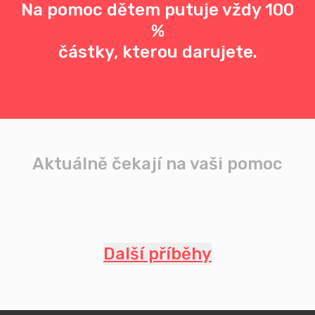
Na pomoc dětem putuje vždy 100
%
částky, kterou darujete.
Aktuálně čekají na vaši pomoc
Další příběhy