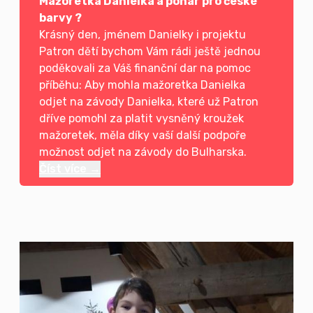
Mažoretka Danielka a pohár pro české
barvy ?
Krásný den, jménem Danielky i projektu
Patron dětí bychom Vám rádi ještě jednou
poděkovali za Váš finanční dar na pomoc
příběhu: Aby mohla mažoretka Danielka
odjet na závody Danielka, které už Patron
dříve pomohl za platit vysněný kroužek
mažoretek, měla díky vaší další podpoře
možnost odjet na závody do Bulharska.
Číst více →