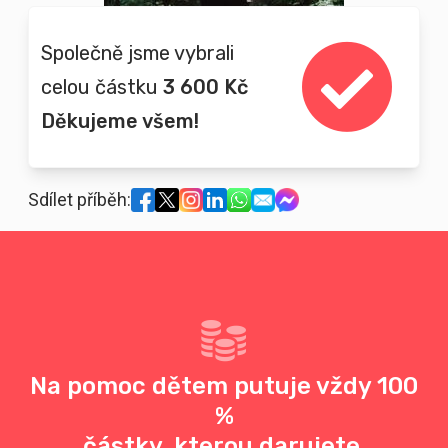
Společně jsme vybrali
celou částku
3 600 Kč
Děkujeme všem!
Sdílet příběh:
Na pomoc dětem putuje vždy 100
%
částky, kterou darujete.