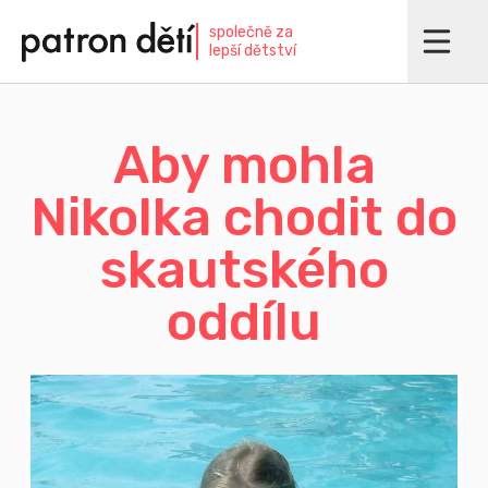
Přejít
společně za
k
lepší dětství
hlavnímu
obsahu
Aby mohla
Nikolka chodit do
skautského
oddílu