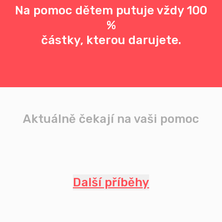
Na pomoc dětem putuje vždy 100
%
částky, kterou darujete.
Aktuálně čekají na vaši pomoc
Další příběhy