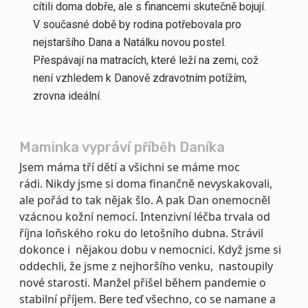
cítili doma dobře, ale s financemi skutečně bojují.
V současné době by rodina potřebovala pro
nejstaršího Dana a Natálku novou postel.
Přespávají na matracích, které leží na zemi, což
není vzhledem k Danově zdravotním potížím,
zrovna ideální.
Maminka vypráví příběh Daníka
Jsem máma tří dětí a všichni se máme moc
rádi. Nikdy jsme si doma finančně nevyskakovali,
ale pořád to tak nějak šlo. A pak Dan onemocněl
vzácnou kožní nemocí. Intenzivní léčba trvala od
října loňského roku do letošního dubna. Strávil
dokonce i nějakou dobu v nemocnici. Když jsme si
oddechli, že jsme z nejhoršího venku, nastoupily
nové starosti. Manžel přišel během pandemie o
stabilní příjem. Bere teď všechno, co se namane a