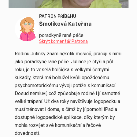
PATRON PŘÍBĚHU
Šmolíková Kateřina
poradkyně rané péče
Skrýt komentář Patrona
Rodinu Julinky znám několik měsíců, pracuji s nimi
jako poradkyně rané péče. Julince je čtyři a půl
roku, je to veselá holčička s velkými černými
kukadly, která má bohužel kvůli opožděnému
psychomotorickému vývoji potíže s komunikací.
Dosud nemluví, což způsobuje rodině i jí samotné
velké trápení. Už dva roky navštěvuje logopedku a
musí trénovat i doma, s čímž by jí pomohl iPad a
dostupné logopedické aplikace, díky kterým by
mohla rozvíjet své komunikační a řečové
dovednosti.