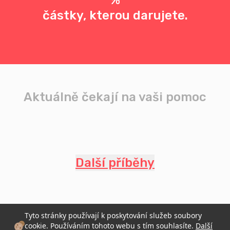
%
částky, kterou darujete.
Aktuálně čekají na vaši pomoc
Další příběhy
Tyto stránky používají k poskytování služeb soubory
cookie. Používáním tohoto webu s tím souhlasíte.
Další