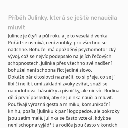
Příběh Julinky, která se ještě nenaučila
mluvit
Julince je čtyři a půl roku a je to veselá dívenka.
Pořád se usmívá, cení zoubky, pro všechno se
nadchne. Bohužel má opožděný psychomotorický
vývoj, což se nejvíc podepsalo na jejích řečových
schopnostech. Julinka přes všechno své nadšení
bohužel není schopna říct jediné slovo.
Dokáže pár citoslovci naznačit, co si přeje, co se jí
líbí či nelíbí, umí základní zvuky zvířat, snaží se
napodobovat básničky a písničky, ale nic víc. Rodina
dělá první poslední, aby se Julinka naučila mluvit.
Používají výrazná gesta a mimiku, komunikační
knihu, posílají Julinku k paní logopedce, ale pokroky
jsou zatím malé. Julinka se často vzteká, když se
není schopna vyjádřit a rodiče jsou často v koncích,