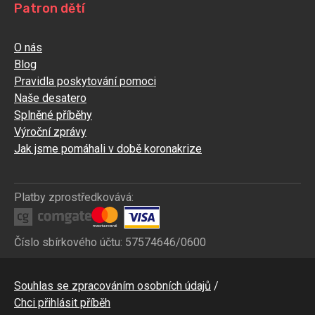
Patron dětí
O nás
Blog
Pravidla poskytování pomoci
Naše desatero
Splněné příběhy
Výroční zprávy
Jak jsme pomáhali v době koronakrize
Platby zprostředkovává:
Číslo sbírkového účtu: 57574646/0600
Bottom
Souhlas se zpracováním osobních údajů
CZ
Chci přihlásit příběh