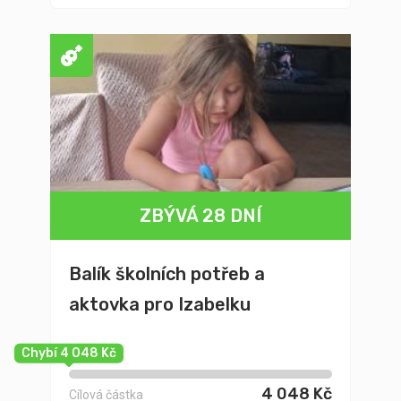
ZBÝVÁ 28 DNÍ
Balík školních potřeb a
aktovka pro Izabelku
Chybí 4 048 Kč
4 048 Kč
Cílová částka