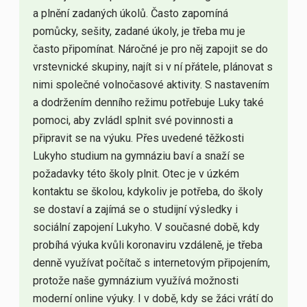
a plnění zadaných úkolů. Často zapomíná
pomůcky, sešity, zadané úkoly, je třeba mu je
často připomínat. Náročné je pro něj zapojit se do
vrstevnické skupiny, najít si v ní přátele, plánovat s
nimi společné volnočasové aktivity. S nastavením
a dodržením denního režimu potřebuje Luky také
pomoci, aby zvládl splnit své povinnosti a
připravit se na výuku. Přes uvedené těžkosti
Lukyho studium na gymnáziu baví a snaží se
požadavky této školy plnit. Otec je v úzkém
kontaktu se školou, kdykoliv je potřeba, do školy
se dostaví a zajímá se o studijní výsledky i
sociální zapojení Lukyho. V současné době, kdy
probíhá výuka kvůli koronaviru vzdáleně, je třeba
denně využívat počítač s internetovým připojením,
protože naše gymnázium využívá možnosti
moderní online výuky. I v době, kdy se žáci vrátí do