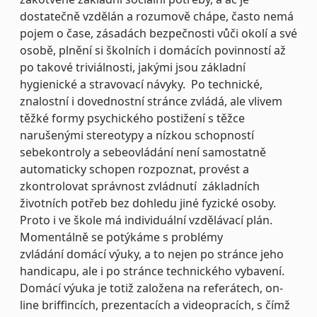
dostatečně vzdělán a rozumově chápe, často nemá
pojem o čase, zásadách bezpečnosti vůči okolí a své
osobě, plnění si školních i domácích povinností až
po takové triviálnosti, jakými jsou základní
hygienické a stravovací návyky. Po technické,
znalostní i dovednostní stránce zvládá, ale vlivem
těžké formy psychického postižení s těžce
narušenými stereotypy a nízkou schopností
sebekontroly a sebeovládání není samostatně
automaticky schopen rozpoznat, provést a
zkontrolovat správnost zvládnutí základních
životních potřeb bez dohledu jiné fyzické osoby.
Proto i ve škole má individuální vzdělávací plán.
Momentálně se potýkáme s problémy
zvládání domácí výuky, a to nejen po stránce jeho
handicapu, ale i po stránce technického vybavení.
Domácí výuka je totiž založena na referátech, on-
line briffincích, prezentacích a videopracích, s čímž