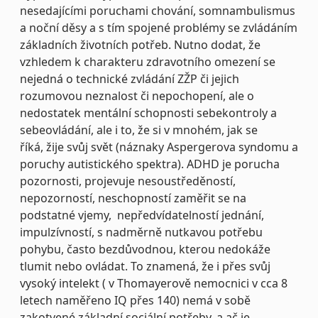
nesedajícími poruchami chování, somnambulismus
a noční děsy a s tím spojené problémy se zvládáním
základních životních potřeb. Nutno dodat, že
vzhledem k charakteru zdravotního omezení se
nejedná o technické zvládání ZŽP či jejich
rozumovou neznalost či nepochopení, ale o
nedostatek mentální schopnosti sebekontroly a
sebeovládání, ale i to, že si v mnohém, jak se
říká, žije svůj svět (náznaky Aspergerova syndomu a
poruchy autistického spektra). ADHD je porucha
pozornosti, projevuje nesoustředěností,
nepozorností, neschopností zaměřit se na
podstatné vjemy, nepředvídatelností jednání,
impulzívností, s nadměrně nutkavou potřebu
pohybu, často bezdůvodnou, kterou nedokáže
tlumit nebo ovládat. To znamená, že i přes svůj
vysoký intelekt ( v Thomayerově nemocnici v cca 8
letech naměřeno IQ přes 140) nemá v sobě
zakotvené základní sociální potřeby, a ač je