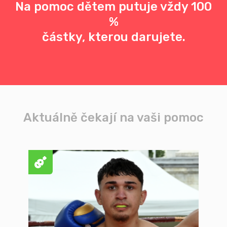
Na pomoc dětem putuje vždy 100
%
částky, kterou darujete.
Aktuálně čekají na vaši pomoc