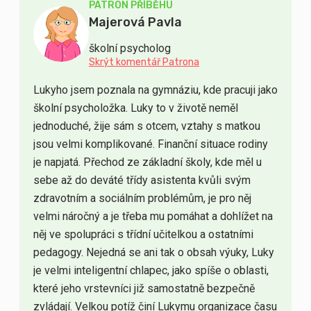
PATRON PŘÍBĚHU
Majerová Pavla
školní psycholog
Skrýt komentář Patrona
Lukyho jsem poznala na gymnáziu, kde pracuji jako
školní psycholožka. Luky to v životě neměl
jednoduché, žije sám s otcem, vztahy s matkou
jsou velmi komplikované. Finanční situace rodiny
je napjatá. Přechod ze základní školy, kde měl u
sebe až do deváté třídy asistenta kvůli svým
zdravotním a sociálním problémům, je pro něj
velmi náročný a je třeba mu pomáhat a dohlížet na
něj ve spolupráci s třídní učitelkou a ostatními
pedagogy. Nejedná se ani tak o obsah výuky, Luky
je velmi inteligentní chlapec, jako spíše o oblasti,
které jeho vrstevníci již samostatně bezpečně
zvládají. Velkou potíž činí Lukymu organizace času