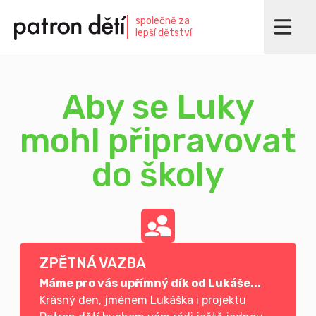
Přejít
společně za
k
lepší dětství
hlavnímu
obsahu
Aby se Luky
mohl připravovat
do školy
ZPĚTNÁ VAZBA
Máme pro vás upřímný dík od Lukáše...
Krásný den, jménem Lukáška i projektu