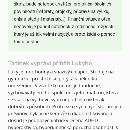
školy, bude notebook vytížen pro plnění školních
povinností (referáty, projekty, příprava na výuku,
online studijní materiály…). Finanční situace otce
nedovoluje pořídit notebook z rodinného rozpočtu,
který je už tak velmi napjatý, a proto žádá o pomoc
touto cestou.
Tatínek vypráví příběh Lukyho
Luky je moc hodný a snaživý chlapec. Studuje na
gymnáziu, přestože se potýká s několika
omezeními. V životě to neměl jednoduché,
vychovával jsem ho společně s jeho matkou, která
se však na výchově syna nepodílela nikterak
dobrým způsobem. Proto se o syna nyní starám jen
já. Synovi byla v nízkém věku diagnostikována a
dosud je pedopsychiatricky léčena ADHD
hyperaktivita, hyperkinetická porucha osobnosti s