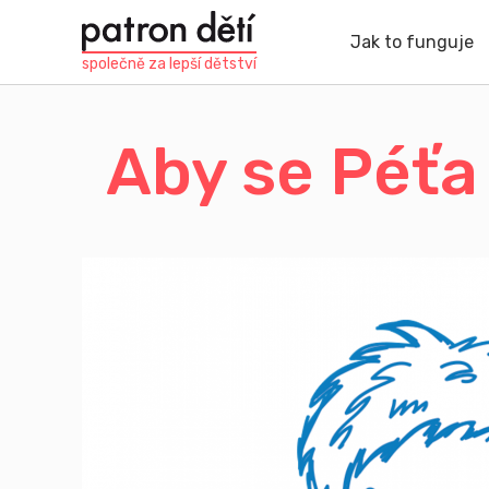
Přejít
k
Jak to funguje
hlavnímu
společně za
lepší dětství
obsahu
Aby se Péťa 