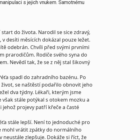
 manipulaci s jejich vnukem. Samotnému
start do života. Narodil se sice zdravý,
, v desíti měsících dokázal pouze ležet.
tě odebrán. Chvíli před svými prvními
ým prarodičům. Rodiče svého syna do
jem. Nevědí tak, že se z něj stal šikovný
 Péťa spadl do zahradního bazénu. Po
život, se naštěstí podařilo obnovit jeho
ežel dva týdny. Lékaři, kterým jsme
se však stále potýkal s otokem mozku a
 jehož projevy patří křeče a časté
a stále lepší. Není to jednoduché pro
se mohl vrátit zpátky do normálního
 neustále zlepšuje. Dokáže si říct, že