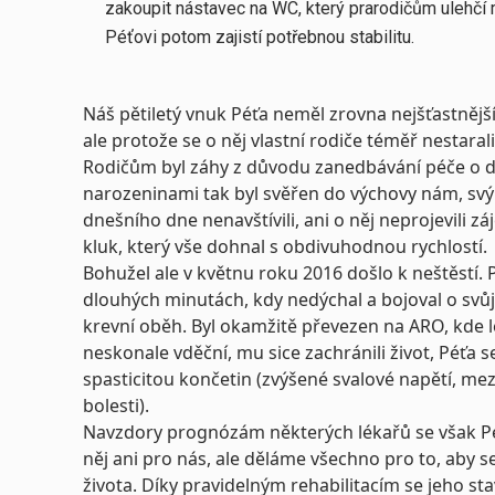
zakoupit nástavec na WC, který prarodičům ulehčí
Péťovi potom zajistí potřebnou stabilitu.
Náš pětiletý vnuk Péťa neměl zrovna nejšťastnější 
ale protože se o něj vlastní rodiče téměř nestarali
Rodičům byl záhy z důvodu zanedbávání péče o dí
narozeninami tak byl svěřen do výchovy nám, sv
dnešního dne nenavštívili, ani o něj neprojevili zá
kluk, který vše dohnal s obdivuhodnou rychlostí.
Bohužel ale v květnu roku 2016 došlo k neštěstí.
dlouhých minutách, kdy nedýchal a bojoval o svůj 
krevní oběh. Byl okamžitě převezen na ARO, kde l
neskonale vděční, mu sice zachránili život, Péťa 
spasticitou končetin (zvýšené svalové napětí, mezi
bolesti).
Navzdory prognózám některých lékařů se však Péť
něj ani pro nás, ale děláme všechno pro to, aby 
života. Díky pravidelným rehabilitacím se jeho stav