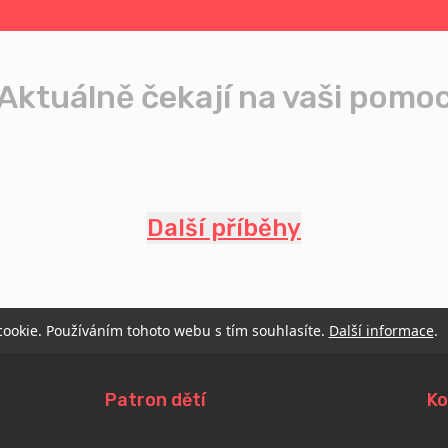
Aktuálně čekají na vaši pomo
Další příběhy
 cookie. Používáním tohoto webu s tím souhlasíte.
Další informace
.
Patron dětí
Ko