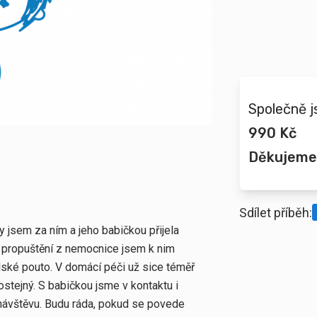
Společně j
990 Kč
Děkujeme
Sdílet příběh:
 jsem za ním a jeho babičkou přijela
 propuštění z nemocnice jsem k nim
lské pouto. V domácí péči už sice téměř
hostejný. S babičkou jsme v kontaktu i
 návštěvu. Budu ráda, pokud se povede