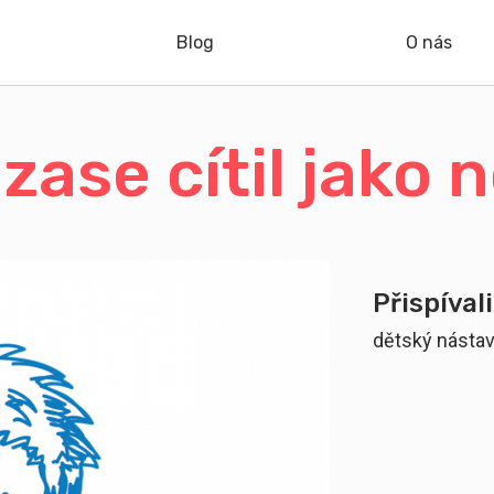
Blog
O nás
zase cítil jako 
Přispívali
dětský násta