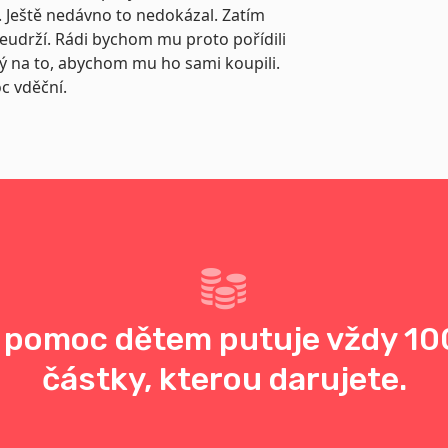
. Ještě nedávno to nedokázal. Zatím
eudrží. Rádi bychom mu proto pořídili
ahý na to, abychom mu ho sami koupili.
c vděční.
 pomoc dětem putuje vždy 10
částky, kterou darujete.