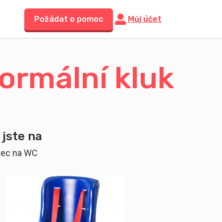
Požádat o pomoc
Můj účet
normální kluk
 jste na
vec na WC