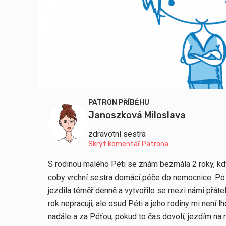
PATRON PŘÍBĚHU
Janoszková Miloslava
zdravotní sestra
Skrýt komentář Patrona
S rodinou malého Péti se znám bezmála 2 roky, kdy
coby vrchní sestra domácí péče do nemocnice. Po
jezdila téměř denně a vytvořilo se mezi námi přáte
rok nepracuji, ale osud Péti a jeho rodiny mi není l
nadále a za Péťou, pokud to čas dovolí, jezdím na