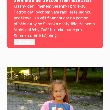
Serenka hlásí, že školní rok může začít!
Krásný den, jménem Serenky i projektu
Patron dětí bychom vám rádi ještě jednou
poděkovali za váš finanční dar na pomoc
příběhu: Aby se Serenka nestyděla, že nemá
školní potřeby Začátek roku bude pro
Serenku určitě báječný.
Číst více →