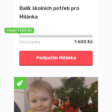
Balík školních potřeb pro
Milánka
Chybí 1 600 Kč
1 600 Kč
Cílová částka
Podpořím Milánka