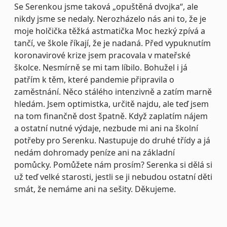
Se Serenkou jsme taková „opuštěná dvojka“, ale
nikdy jsme se nedaly. Nerozházelo nás ani to, že je
moje holčička těžká astmatička Moc hezký zpívá a
tančí, ve škole říkají, že je nadaná. Před vypuknutím
koronavirové krize jsem pracovala v mateřské
školce. Nesmírně se mi tam líbilo. Bohužel i já
patřím k těm, které pandemie připravila o
zaměstnání. Něco stálého intenzivně a zatím marně
hledám. Jsem optimistka, určitě najdu, ale teď jsem
na tom finančně dost špatně. Když zaplatím nájem
a ostatní nutné výdaje, nezbude mi ani na školní
potřeby pro Serenku. Nastupuje do druhé třídy a já
nedám dohromady peníze ani na základní
pomůcky. Pomůžete nám prosím? Serenka si dělá si
už teď velké starosti, jestli se ji nebudou ostatní děti
smát, že nemáme ani na sešity. Děkujeme.