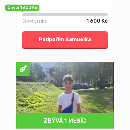
Chybí 1 600 Kč
1 600 Kč
Cílová částka
Podpořím Samuelka
ZBÝVÁ 1 MĚSÍC