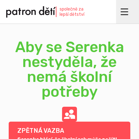
Přejít
společně za
k
lepší dětství
hlavnímu
obsahu
Aby se Serenka
nestyděla, že
nemá školní
potřeby
ZPĚTNÁ VAZBA