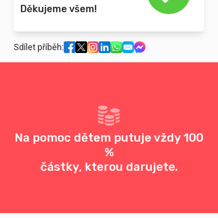
Děkujeme všem!
Sdílet příběh:
Na pomoc dětem putuje vždy 100
%
částky, kterou darujete.