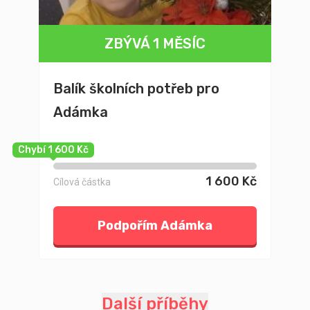
ZBÝVÁ 1 MĚSÍC
Balík školních potřeb pro
Adámka
Chybí 1 600 Kč
1 600 Kč
Cílová částka
Podpořím Adámka
Další příběhy