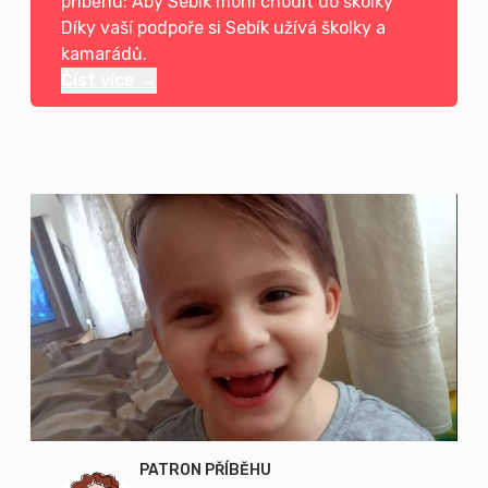
příběhu: Aby Sebík mohl chodit do školky
Díky vaší podpoře si Sebík užívá školky a
kamarádů.
Číst více →
PATRON PŘÍBĚHU