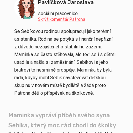
Pavlíčková Jaroslava
sociální pracovnice
Skrýt komentář Patrona
Se Sebíkovou rodinou spolupracuji jako terénní
asistentka. Rodina se potýká s finanční nepřízní
z důvodu nezajištěného stabilního zázemí.
Maminka se často stěhovala, ale teď se i s dětmi
usadila a našla si zaměstnání. Sebíkovi a jeho
bratrovi to nesmírně prospěje. Maminka by byla
ráda, kdyby mohl Sebík navštěvovat dětskou
skupinu v novém místě bydliště a žádá proto
Patrona dětí o příspěvek na školkovné.
Maminka vypráví příběh svého syna
Sebíka, který moc rád chodí do školky