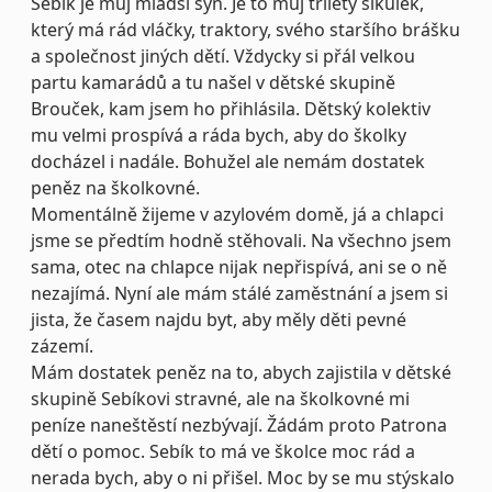
Sebík je můj mladší syn. Je to můj tříletý šikůlek,
který má rád vláčky, traktory, svého staršího brášku
a společnost jiných dětí. Vždycky si přál velkou
partu kamarádů a tu našel v dětské skupině
Brouček, kam jsem ho přihlásila. Dětský kolektiv
mu velmi prospívá a ráda bych, aby do školky
docházel i nadále. Bohužel ale nemám dostatek
peněz na školkovné.
Momentálně žijeme v azylovém domě, já a chlapci
jsme se předtím hodně stěhovali. Na všechno jsem
sama, otec na chlapce nijak nepřispívá, ani se o ně
nezajímá. Nyní ale mám stálé zaměstnání a jsem si
jista, že časem najdu byt, aby měly děti pevné
zázemí.
Mám dostatek peněz na to, abych zajistila v dětské
skupině Sebíkovi stravné, ale na školkovné mi
peníze naneštěstí nezbývají. Žádám proto Patrona
dětí o pomoc. Sebík to má ve školce moc rád a
nerada bych, aby o ni přišel. Moc by se mu stýskalo