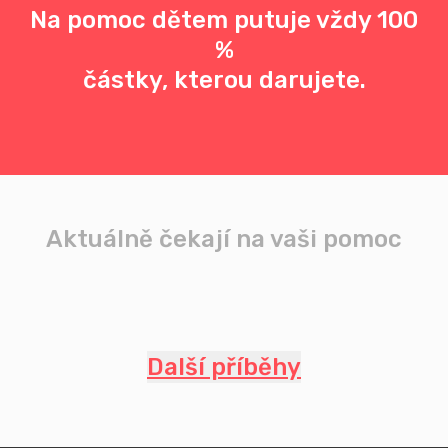
Na pomoc dětem putuje vždy 100
%
částky, kterou darujete.
Aktuálně čekají na vaši pomoc
Další příběhy