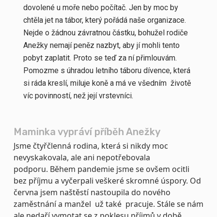
dovolené u moře nebo počítač. Jen by moc by
chtěla jet na tábor, který pořádá naše organizace.
Nejde o žádnou závratnou částku, bohužel rodiče
Anežky nemají peněz nazbyt, aby jí mohli tento
pobyt zaplatit. Proto se teď za ní přimlouvám.
Pomozme s úhradou letního táboru dívence, která
si ráda kreslí, miluje koně a má ve všedním životě
víc povinností, než její vrstevníci.
Maminka vypráví příběh Anežky
Jsme čtyřčlenná rodina, která si nikdy moc
nevyskakovala, ale ani nepotřebovala
podporu. Během pandemie jsme se ovšem ocitli
bez příjmu a vyčerpali veškeré skromné úspory.
Od
června jsem naštěstí nastoupila do nového
zaměstnání a manžel už také pracuje. Stále se nám
ale nedaří vymotat se z poklesu příjmů v době