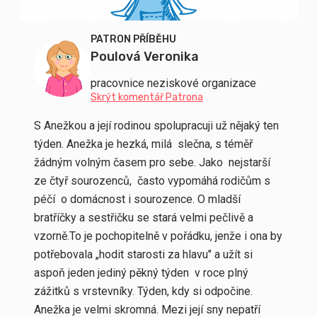
PATRON PŘÍBĚHU
Poulová Veronika
pracovnice neziskové organizace
Skrýt komentář Patrona
S Anežkou a její rodinou spolupracuji už nějaký ten
týden. Anežka je hezká, milá slečna, s téměř
žádným volným časem pro sebe. Jako nejstarší
ze čtyř sourozenců, často vypomáhá rodičům s
péčí o domácnost i sourozence. O mladší
bratříčky a sestřičku se stará velmi pečlivě a
vzorně.To je pochopitelně v pořádku, jenže i ona by
potřebovala „hodit starosti za hlavu" a užít si
aspoň jeden jediný pěkný týden v roce plný
zážitků s vrstevníky. Týden, kdy si odpočine.
Anežka je velmi skromná. Mezi její sny nepatří