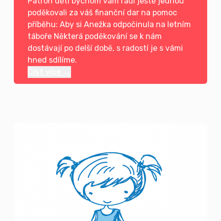
Patron dětí bychom vám rádi ještě jednou
poděkovali za váš finanční dar na pomoc
příběhu: Aby si Anežka odpočinula na letním
táboře Některá poděkování se k nám
dostávají po delší době, s radostí je s vámi
hned sdílíme.
Číst více →