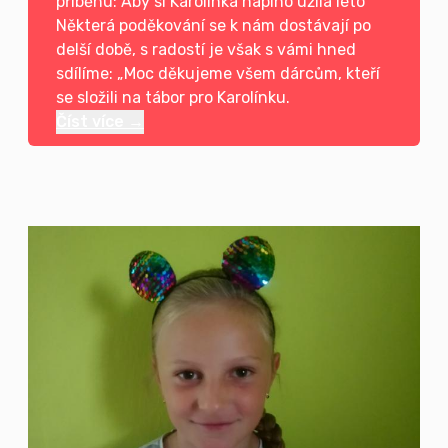
příběhu: Aby si Karolínka naplno užila léto
Některá poděkování se k nám dostávají po
delší době, s radostí je však s vámi hned
sdílíme: „Moc děkujeme všem dárcům, kteří
se složili na tábor pro Karolínku.
Číst více →