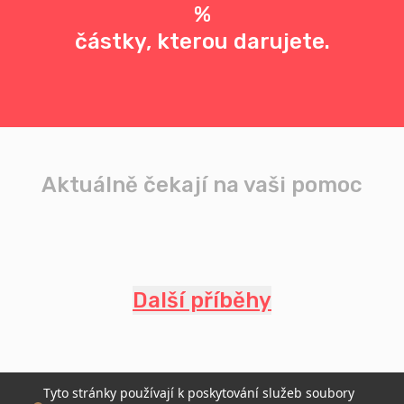
%
částky, kterou darujete.
Aktuálně čekají na vaši pomoc
Další příběhy
Tyto stránky používají k poskytování služeb soubory