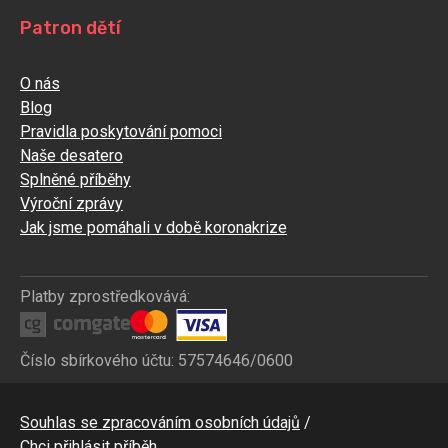
Patron dětí
O nás
Blog
Pravidla poskytování pomoci
Naše desatero
Splněné příběhy
Výroční zprávy
Jak jsme pomáhali v době koronakrize
Platby zprostředkovává:
Číslo sbírkového účtu: 57574646/0600
Bottom
Souhlas se zpracováním osobních údajů
CZ
Chci přihlásit příběh