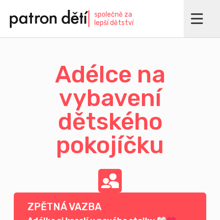
Přejít
společně za
k
lepší dětství
hlavnímu
obsahu
Adélce na
vybavení
dětského
pokojíčku
ZPĚTNÁ VAZBA