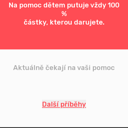
Na pomoc dětem putuje vždy 100
%
částky, kterou darujete.
Aktuálně čekají na vaši pomoc
Další příběhy