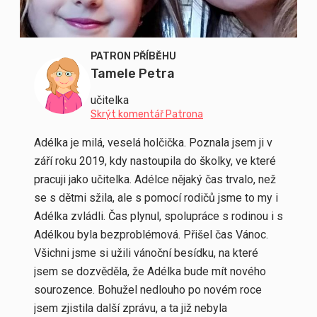
PATRON PŘÍBĚHU
Tamele Petra
učitelka
Skrýt komentář Patrona
Adélka je milá, veselá holčička. Poznala jsem ji v
září roku 2019, kdy nastoupila do školky, ve které
pracuji jako učitelka. Adélce nějaký čas trvalo, než
se s dětmi sžila, ale s pomocí rodičů jsme to my i
Adélka zvládli. Čas plynul, spolupráce s rodinou i s
Adélkou byla bezproblémová. Přišel čas Vánoc.
Všichni jsme si užili vánoční besídku, na které
jsem se dozvěděla, že Adélka bude mít nového
sourozence. Bohužel nedlouho po novém roce
jsem zjistila další zprávu, a ta již nebyla