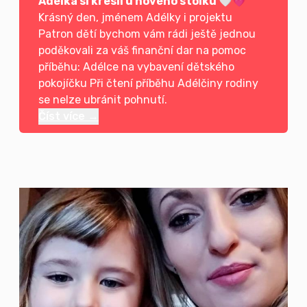
Adélka si kreslí u nového stolku 🤍💗
Krásný den, jménem Adélky i projektu
Patron dětí bychom vám rádi ještě jednou
poděkovali za váš finanční dar na pomoc
příběhu: Adélce na vybavení dětského
pokojíčku Při čtení příběhu Adélčiny rodiny
se nelze ubránit pohnutí.
Číst více →