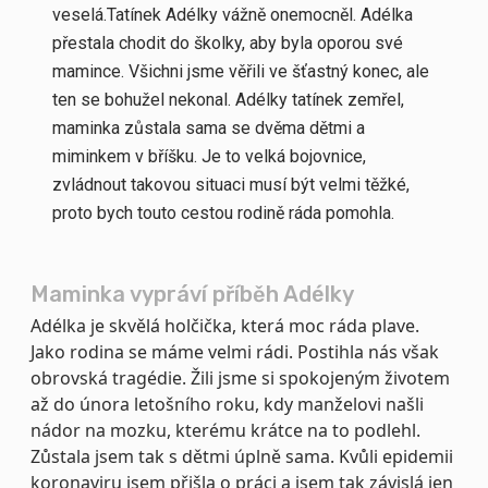
veselá.Tatínek Adélky vážně onemocněl. Adélka
přestala chodit do školky, aby byla oporou své
mamince. Všichni jsme věřili ve šťastný konec, ale
ten se bohužel nekonal. Adélky tatínek zemřel,
maminka zůstala sama se dvěma dětmi a
miminkem v bříšku. Je to velká bojovnice,
zvládnout takovou situaci musí být velmi těžké,
proto bych touto cestou rodině ráda pomohla.
Maminka vypráví příběh Adélky
Adélka je skvělá holčička, která moc ráda plave.
Jako rodina se máme velmi rádi. Postihla nás však
obrovská tragédie. Žili jsme si spokojeným životem
až do února letošního roku, kdy manželovi našli
nádor na mozku, kterému krátce na to podlehl.
Zůstala jsem tak s dětmi úplně sama. Kvůli epidemii
koronaviru jsem přišla o práci a jsem tak závislá jen