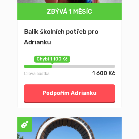
ZBÝVÁ 1 MĚSÍC
Balík školních potřeb pro
Adrianku
Chybí 1 100 Kč
1 600 Kč
Cílová částka
Podpořím Adrianku