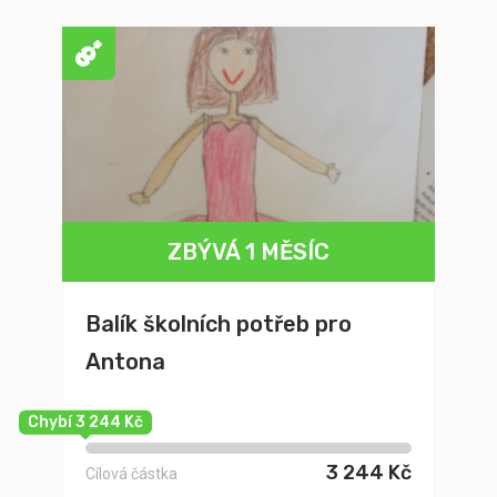
ZBÝVÁ 1 MĚSÍC
Balík školních potřeb pro
Antona
Chybí 3 244 Kč
3 244 Kč
Cílová částka