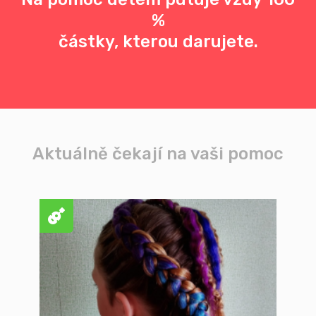
%
částky, kterou darujete.
Aktuálně čekají na vaši pomoc