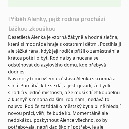
Příběh Alenky, jejíž rodina prochází
těžkou zkouškou
Desetiletá Alenka je vzorná žákyně a hodná slečna,
která si moc ráda hraje s ostatními dětmi. Postihla ji
ale těžká rána, když její rodiče přišli o zaměstnání a
krátce poté i o byt. Rodina byla nucena se
odstěhovat do azylového domu, kde přebývá
dodnes.
Navzdory tomu všemu zůstává Alenka skromná a
silná. Pomáhá, kde se dá, a jestli jí vadí, že bydlí
s rodiči v jedné místnosti, a že musí sdílet koupelnu
a kuchyň s mnoha dalšími rodinami, nedává to
najevo. Rodiče zažádali o městský byt a pilně hledají
novou práci, věří, že bude líp. Momentálně ale
nedokážou poskytnout Alence všechno, co by
potřebovala, například školní potřeby. Je ale