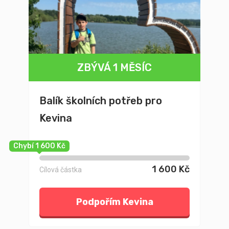
ZBÝVÁ 1 MĚSÍC
Balík školních potřeb pro
Kevina
Chybí 1 600 Kč
1 600 Kč
Cílová částka
Podpořím Kevina