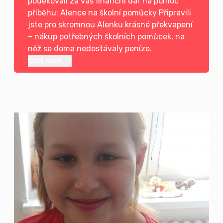
poděkovali za váš finanční dar na pomoc
příběhu: Alence na školní pomůcky Připravili
jste pro skromnou Alenku krásné překvapení
– nákup potřebných školních pomůcek, na
něž se doma nedostávaly peníze.
Číst více →