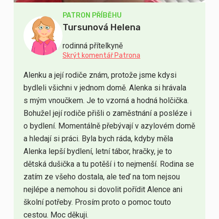
PATRON PŘÍBĚHU
Tursunová Helena
rodinná přítelkyně
Skrýt komentář Patrona
Alenku a její rodiče znám, protože jsme kdysi
bydleli všichni v jednom domě. Alenka si hrávala
s mým vnoučkem. Je to vzorná a hodná holčička.
Bohužel její rodiče přišli o zaměstnání a posléze i
o bydlení. Momentálně přebývají v azylovém domě
a hledají si práci. Byla bych ráda, kdyby měla
Alenka lepší bydlení, letní tábor, hračky, je to
dětská dušička a tu potěší i to nejmenší. Rodina se
zatím ze všeho dostala, ale teď na tom nejsou
nejlépe a nemohou si dovolit pořídit Alence ani
školní potřeby. Prosím proto o pomoc touto
cestou. Moc děkuji.