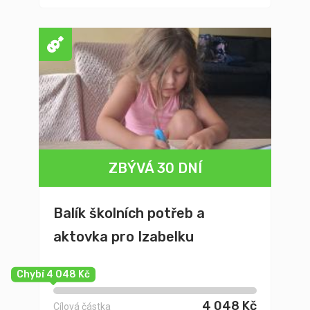
ZBÝVÁ 30 DNÍ
Balík školních potřeb a
aktovka pro Izabelku
Chybí 4 048 Kč
4 048 Kč
Cílová částka