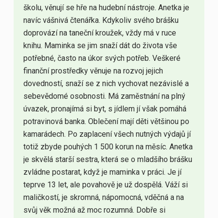
školu, věnují se hře na hudební nástroje. Anetka je
navíc vášnivá čtenářka. Kdykoliv svého brášku
doprovází na taneční kroužek, vždy má v ruce
knihu. Maminka se jim snaží dát do života vše
potřebné, často na úkor svých potřeb. Veškeré
finanční prostředky věnuje na rozvoj jejich
dovedností, snaží se z nich vychovat nezávislé a
sebevědomé osobnosti. Má zaměstnání na plný
úvazek, pronajímá si byt, s jídlem jí však pomáhá
potravinová banka. Oblečení mají děti většinou po
kamarádech. Po zaplacení všech nutných výdajů jí
totiž zbyde pouhých 1 500 korun na měsíc. Anetka
je skvělá starší sestra, která se o mladšího brášku
zvládne postarat, když je maminka v práci. Je jí
teprve 13 let, ale povahově je už dospělá. Váží si
maličkostí, je skromná, nápomocná, vděčná a na
svůj věk možná až moc rozumná. Dobře si