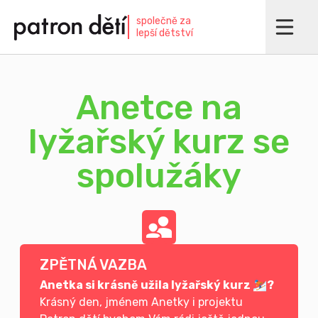
Přejít
společně za
k
lepší dětství
hlavnímu
obsahu
Anetce na
lyžařský kurz se
spolužáky
ZPĚTNÁ VAZBA
Anetka si krásně užila lyžařský kurz ⛷?
Krásný den, jménem Anetky i projektu