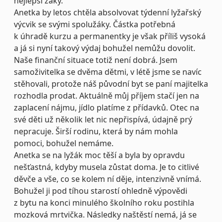
nejlepší žáky.
Anetka by letos chtěla absolvovat týdenní lyžařský
výcvik se svými spolužáky. Částka potřebná
k úhradě kurzu a permanentky je však příliš vysoká
a já si nyní takový výdaj bohužel nemůžu dovolit.
Naše finanční situace totiž není dobrá. Jsem
samoživitelka se dvěma dětmi, v létě jsme se navíc
stěhovali, protože náš původní byt se paní majitelka
rozhodla prodat. Aktuálně můj příjem stačí jen na
zaplacení nájmu, jídlo platíme z přídavků. Otec na
své děti už několik let nic nepřispívá, údajně prý
nepracuje. Širší rodinu, která by nám mohla
pomoci, bohužel nemáme.
Anetka se na lyžák moc těší a byla by opravdu
nešťastná, kdyby musela zůstat doma. Je to citlivé
děvče a vše, co se kolem ní děje, intenzivně vnímá.
Bohužel ji pod tíhou starostí ohledně výpovědi
z bytu na konci minulého školního roku postihla
mozková mrtvička. Následky naštěstí nemá, já se