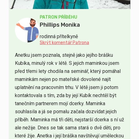
PATRON PŘÍBĚHU
Phillips Monika
rodinná přítelkyně
Skrýt komentář Patrona
Anetku jsem poznala, stejně jako jejího brášku
Kubíka, minulý rok v létě. S jejich maminkou jsem
před třemi lety chodila na seminář, který pomáhal
maminkám nejen po mateřské dovolené najít
uplatnění na pracovním trhu. V létě jsem ji potom
kontaktovala s tím, zda by její Kubík nechtěl být
tanečním partnerem mojí dcerky. Maminka
souhlasila a já se pomalu začala dozvídat jejich
příběh. Maminka má tři děti, nejstarší dcerka s ní už
ale nežije. Dnes se tak sama stará o dvě děti, pro
které žije. Anetka i její bráška navštěvují uměleckou