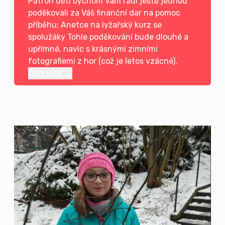
Patron dětí bychom Vám rádi ještě jednou
poděkovali za Váš finanční dar na pomoc
příběhu: Anetce na lyžařský kurz se
spolužáky Tohle poděkování bude dlouhé a
upřímné, navíc s krásnými zimními
fotografiemi z hor (což je letos vzácné).
Číst více →