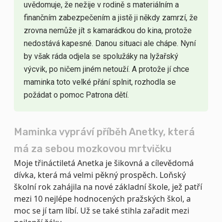
uvědomuje, že nežije v rodině s materiálním a
finančním zabezpečením a jistě ji někdy zamrzí, že
zrovna nemůže jít s kamarádkou do kina, protože
nedostává kapesné. Danou situaci ale chápe. Nyní
by však ráda odjela se spolužáky na lyžařský
výcvik, po ničem jiném netouží. A protože jí chce
maminka toto velké přání splnit, rozhodla se
požádat o pomoc Patrona dětí.
Maminka vypráví příběh Anetky, která
má za sebou mozkovou mrtvičku
Moje třináctiletá Anetka je šikovná a cílevědomá
dívka, která má velmi pěkný prospěch. Loňský
školní rok zahájila na nové základní škole, jež patří
mezi 10 nejlépe hodnocených pražských škol, a
moc se jí tam líbí. Už se také stihla zařadit mezi