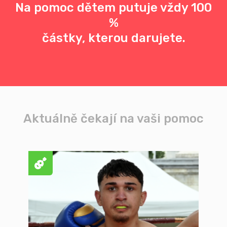
Na pomoc dětem putuje vždy 100
%
částky, kterou darujete.
Aktuálně čekají na vaši pomoc