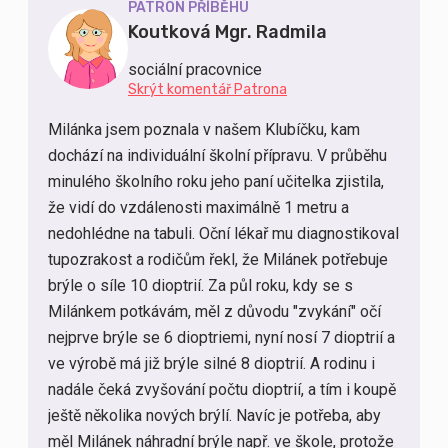
PATRON PŘÍBĚHU
Koutková Mgr. Radmila
sociální pracovnice
Skrýt komentář Patrona
Milánka jsem poznala v našem Klubíčku, kam
dochází na individuální školní přípravu. V průběhu
minulého školního roku jeho paní učitelka zjistila,
že vidí do vzdálenosti maximálně 1 metru a
nedohlédne na tabuli. Oční lékař mu diagnostikoval
tupozrakost a rodičům řekl, že Milánek potřebuje
brýle o síle 10 dioptrií. Za půl roku, kdy se s
Milánkem potkávám, měl z důvodu "zvykání" očí
nejprve brýle se 6 dioptriemi, nyní nosí 7 dioptrií a
ve výrobě má již brýle silné 8 dioptrií. A rodinu i
nadále čeká zvyšování počtu dioptrií, a tím i koupě
ještě několika nových brýlí. Navíc je potřeba, aby
měl Milánek náhradní brýle např. ve škole, protože