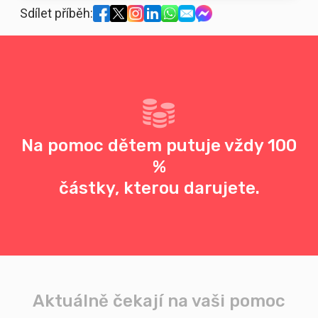
Sdílet příběh:
Na pomoc dětem putuje vždy 100
%
částky, kterou darujete.
Aktuálně čekají na vaši pomoc