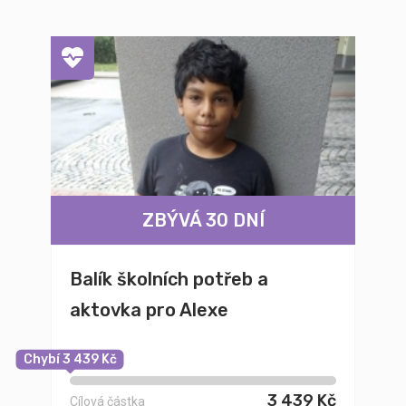
ZBÝVÁ 30 DNÍ
Balík školních potřeb a
aktovka pro Alexe
Chybí 3 439 Kč
3 439 Kč
Cílová částka