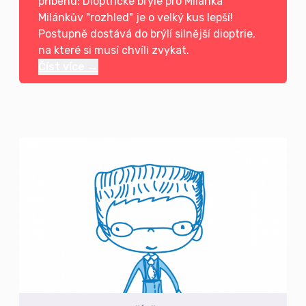
příběhu: Dioptrické brýle pro Milánka
Milánkův "rozhled" je o velký kus lepší!
Postupně dostává do brýlí silnější dioptrie,
na které si musí chvíli zvykat.
Číst více →