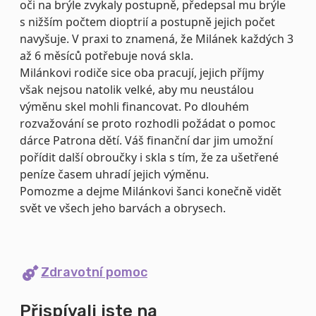
oči na brýle zvykaly postupně, předepsal mu brýle
s nižším počtem dioptrií a postupně jejich počet
navyšuje. V praxi to znamená, že Milánek každých 3
až 6 měsíců potřebuje nová skla.
Milánkovi rodiče sice oba pracují, jejich příjmy
však nejsou natolik velké, aby mu neustálou
výměnu skel mohli financovat. Po dlouhém
rozvažování se proto rozhodli požádat o pomoc
dárce Patrona dětí. Váš finanční dar jim umožní
pořídit další obroučky i skla s tím, že za ušetřené
peníze časem uhradí jejich výměnu.
Pomozme a dejme Milánkovi šanci konečně vidět
svět ve všech jeho barvách a obrysech.
Zdravotní pomoc
Přispívali jste na