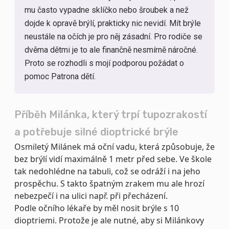
mu často vypadne sklíčko nebo šroubek a než
dojde k opravě brýlí, prakticky nic nevidí. Mít brýle
neustále na očích je pro něj zásadní. Pro rodiče se
dvěma dětmi je to ale finančně nesmírně náročné.
Proto se rozhodli s mojí podporou požádat o
pomoc Patrona dětí.
Příběh Milánka, který trpí tupozrakostí
a potřebuje silné dioptrické brýle
Osmiletý Milánek má oční vadu, která způsobuje, že
bez brýlí vidí maximálně 1 metr před sebe. Ve škole
tak nedohlédne na tabuli, což se odráží i na jeho
prospěchu. S takto špatným zrakem mu ale hrozí
nebezpečí i na ulici např. při přecházení.
Podle očního lékaře by měl nosit brýle s 10
dioptriemi. Protože je ale nutné, aby si Milánkovy