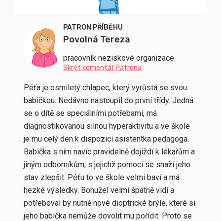
PATRON PŘÍBĚHU
Povolná Tereza
pracovník neziskové organizace
Skrýt komentář Patrona
Péťa je osmiletý chlapec, který vyrůstá se svou
babičkou. Nedávno nastoupil do první třídy. Jedná
se o dítě se speciálními potřebami, má
diagnostikovanou silnou hyperaktivitu a ve škole
je mu celý den k dispozici asistentka pedagoga.
Babička s ním navíc pravidelně dojíždí k lékařům a
jiným odborníkům, s jejichž pomocí se snaží jeho
stav zlepšit. Péťu to ve škole velmi baví a má
hezké výsledky. Bohužel velmi špatně vidí a
potřeboval by nutně nové dioptrické brýle, které si
jeho babička nemůže dovolit mu pořídit. Proto se