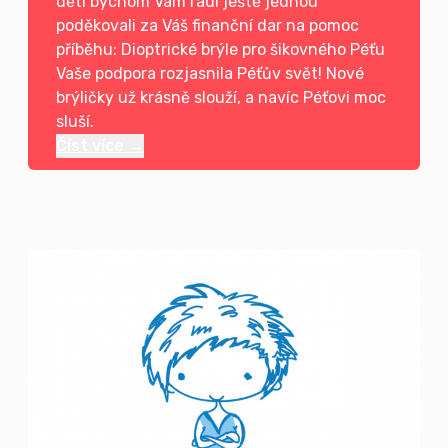
dětí bychom Vám rádi ještě jednou
poděkovali za Váš finanční dar na pomoc
příběhu: Dioptrické brýle pro šikovného Péťu
Vaše podpora rozjasnila Péťův svět! Nové
brýličky už krásně slouží, a navíc Péťovi moc
sluší.
Číst více →