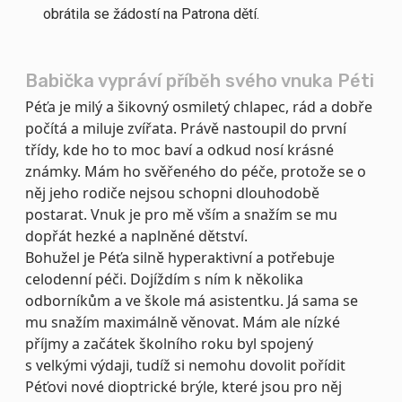
obrátila se žádostí na Patrona dětí.
Babička vypráví příběh svého vnuka Péti
Péťa je milý a šikovný osmiletý chlapec, rád a dobře
počítá a miluje zvířata. Právě nastoupil do první
třídy, kde ho to moc baví a odkud nosí krásné
známky. Mám ho svěřeného do péče, protože se o
něj jeho rodiče nejsou schopni dlouhodobě
postarat. Vnuk je pro mě vším a snažím se mu
dopřát hezké a naplněné dětství.
Bohužel je Péťa silně hyperaktivní a potřebuje
celodenní péči. Dojíždím s ním k několika
odborníkům a ve škole má asistentku. Já sama se
mu snažím maximálně věnovat. Mám ale nízké
příjmy a začátek školního roku byl spojený
s velkými výdaji, tudíž si nemohu dovolit pořídit
Péťovi nové dioptrické brýle, které jsou pro něj