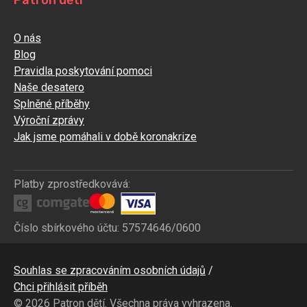
O nás
Blog
Pravidla poskytování pomoci
Naše desatero
Splněné příběhy
Výroční zprávy
Jak jsme pomáhali v době koronakrize
Platby zprostředkovává:
Číslo sbírkového účtu: 57574646/0600
Bottom
Souhlas se zpracováním osobních údajů
CZ
Chci přihlásit příběh
© 2026 Patron dětí. Všechna práva vyhrazena.