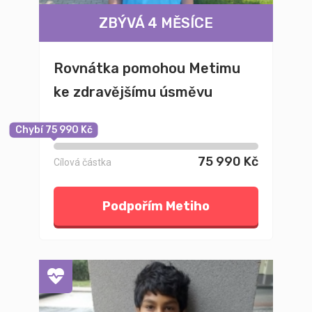
ZBÝVÁ 4 MĚSÍCE
Rovnátka pomohou Metimu
ke zdravějšímu úsměvu
Chybí 75 990 Kč
75 990 Kč
Cílová částka
Podpořím Metiho