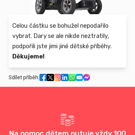
Celou částku se bohužel nepodařilo
vybrat. Dary se ale nikde neztratily,
podpořili jste jimi jiné dětské příběhy.
Děkujeme!
Sdílet příběh:
Na pomoc dětem putuje vždy 100