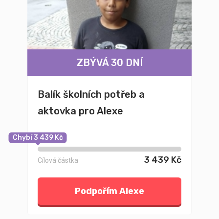
ZBÝVÁ 30 DNÍ
Balík školních potřeb a
aktovka pro Alexe
Chybí 3 439 Kč
3 439 Kč
Cílová částka
Podpořím Alexe