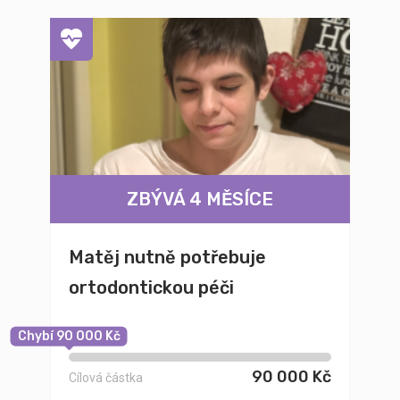
ZBÝVÁ 4 MĚSÍCE
Matěj nutně potřebuje
ortodontickou péči
Chybí 90 000 Kč
90 000 Kč
Cílová částka