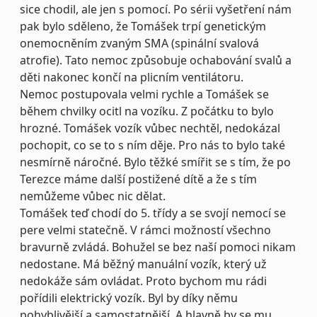
sice chodil, ale jen s pomocí. Po sérii vyšetření nám
pak bylo sděleno, že Tomášek trpí genetickým
onemocněním zvaným SMA (spinální svalová
atrofie). Tato nemoc způsobuje ochabování svalů a
děti nakonec končí na plicním ventilátoru.
Nemoc postupovala velmi rychle a Tomášek se
během chvilky ocitl na vozíku. Z počátku to bylo
hrozné. Tomášek vozík vůbec nechtěl, nedokázal
pochopit, co se to s ním děje. Pro nás to bylo také
nesmírně náročné. Bylo těžké smířit se s tím, že po
Terezce máme další postižené dítě a že s tím
nemůžeme vůbec nic dělat.
Tomášek teď chodí do 5. třídy a se svojí nemocí se
pere velmi statečně. V rámci možností všechno
bravurně zvládá. Bohužel se bez naší pomoci nikam
nedostane. Má běžný manuální vozík, který už
nedokáže sám ovládat. Proto bychom mu rádi
pořídili elektrický vozík. Byl by díky němu
pohyblivější a samostatnější. A hlavně by se mu