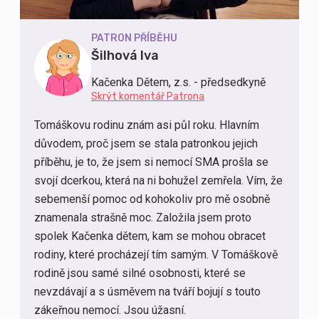
PATRON PŘÍBĚHU
Šilhová Iva
Kačenka Dětem, z.s. - předsedkyně
Skrýt komentář Patrona
Tomáškovu rodinu znám asi půl roku. Hlavním
důvodem, proč jsem se stala patronkou jejich
příběhu, je to, že jsem si nemocí SMA prošla se
svojí dcerkou, která na ni bohužel zemřela. Vím, že
sebemenší pomoc od kohokoliv pro mě osobně
znamenala strašně moc. Založila jsem proto
spolek Kačenka dětem, kam se mohou obracet
rodiny, které procházejí tím samým. V Tomáškově
rodině jsou samé silné osobnosti, které se
nevzdávají a s úsměvem na tváří bojují s touto
zákeřnou nemocí. Jsou úžasní.