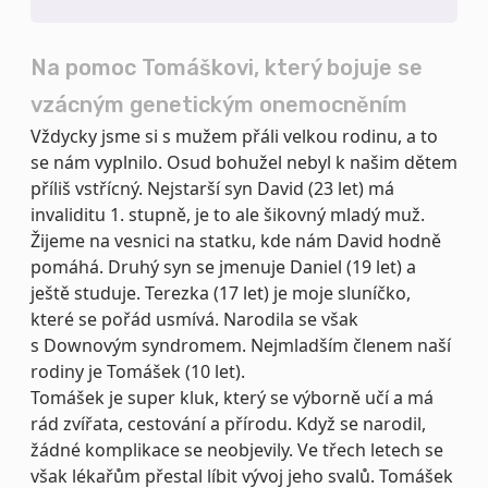
Na pomoc Tomáškovi, který bojuje se
vzácným genetickým onemocněním
Vždycky jsme si s mužem přáli velkou rodinu, a to
se nám vyplnilo. Osud bohužel nebyl k našim dětem
příliš vstřícný. Nejstarší syn David (23 let) má
invaliditu 1. stupně, je to ale šikovný mladý muž.
Žijeme na vesnici na statku, kde nám David hodně
pomáhá. Druhý syn se jmenuje Daniel (19 let) a
ještě studuje. Terezka (17 let) je moje sluníčko,
které se pořád usmívá. Narodila se však
s Downovým syndromem. Nejmladším členem naší
rodiny je Tomášek (10 let).
Tomášek je super kluk, který se výborně učí a má
rád zvířata, cestování a přírodu. Když se narodil,
žádné komplikace se neobjevily. Ve třech letech se
však lékařům přestal líbit vývoj jeho svalů. Tomášek