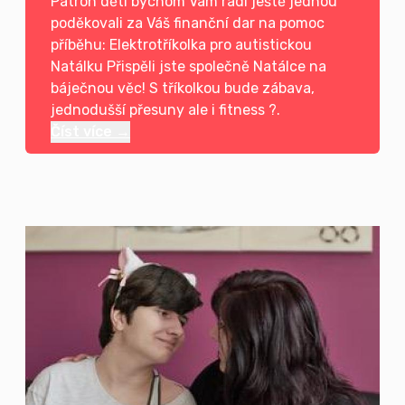
Patron dětí bychom Vám rádi ještě jednou
poděkovali za Váš finanční dar na pomoc
příběhu: Elektrotříkolka pro autistickou
Natálku Přispěli jste společně Natálce na
báječnou věc! S tříkolkou bude zábava,
jednodušší přesuny ale i fitness ?.
Číst více →