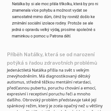
Natálka by si ale moc přála tříkolku, která by pro ni
znamenala více pohybu a možnost vydat se
samostatně mimo dům, čímž by rovněž došlo ke
zmírnění sociální izolace rodiny. Protože se ale
jedná o opravdu velký výdaj, prosíme společně s
maminkou o pomoc u Patrona dětí.
Příběh Natálky, která se od narození
potýká s řadou zdravotních problémů
Jedenáctiletá Natálka přišla na svět s velkým
znevýhodněním. Má diagnostikovaný dětský
autismus, středně těžkou mentální retardaci,
předčasnou pubertu, poruchu chování a emocí,
expresivní i receptivní poruchu řeči a mnoho
dalšího. Obrovský problém představuje také její
spánkový režim, který je zcela opačný než u většiny