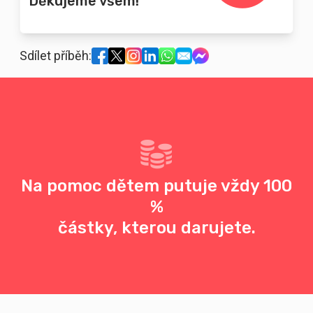
Děkujeme všem!
Sdílet příběh:
Na pomoc dětem putuje vždy 100
%
částky, kterou darujete.