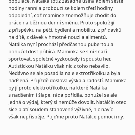
populace. Natálka totiž zásadně usíná kolem šesté
hodiny ranní a probouzí se kolem třetí hodiny
odpolední, což mamince znemožňuje chodit do
práce na běžnou denní směnu. Proto spolu žijí
z příspěvku na péči, bydlení a mobilitu, z přídavků
na dítě, z dávek v hmotné nouzi a alimentů.
Natálka nyní prochází předčasnou pubertou a
bohužel dost přibírá. Maminka se s ní snaží
sportovat, společně vyzkoušely i spoustu her.
Autistickou Natálku však nic z toho nebavilo.
Nedávno se ale posadila na elektrotříkolku a byla
nadšená. Při jízdě doslova výskala radostí. Maminka
by jí proto elektrotříkolku, na které Natálka
s nadšením i šlape, ráda pořídila, bohužel se ale
jedná o výdaj, který si nemůže dovolit. Natálčin otec
sice platí soudem stanovené výživné, nic navíc
však nepřispěje. Pojďme proto Natálce pomoci my.