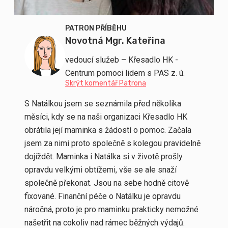
PATRON PŘÍBĚHU
Novotná Mgr. Kateřina
vedoucí služeb – Křesadlo HK -
Centrum pomoci lidem s PAS z. ú.
Skrýt komentář Patrona
S Natálkou jsem se seznámila před několika
měsíci, kdy se na naši organizaci Křesadlo HK
obrátila její maminka s žádostí o pomoc. Začala
jsem za nimi proto společně s kolegou pravidelně
dojíždět. Maminka i Natálka si v životě prošly
opravdu velkými obtížemi, vše se ale snaží
společně překonat. Jsou na sebe hodně citově
fixované. Finanční péče o Natálku je opravdu
náročná, proto je pro maminku prakticky nemožné
našetřit na cokoliv nad rámec běžných výdajů.