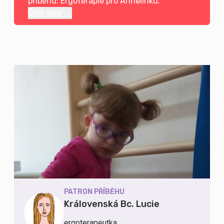
příběhu: Ergoterapie pro Anhelinku.
Číst více →
PATRON PŘÍBĚHU
Královenská Bc. Lucie
ergoterapeutka