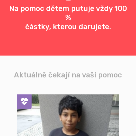
Na pomoc dětem putuje vždy 100
%
částky, kterou darujete.
Aktuálně čekají na vaši pomoc