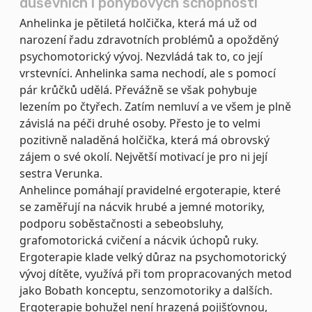
duševních i pohybových schopností
Anhelinka je pětiletá holčička, která má už od
narození řadu zdravotních problémů a opožděný
psychomotorický vývoj. Nezvládá tak to, co její
vrstevníci. Anhelinka sama nechodí, ale s pomocí
pár krůčků udělá. Převážně se však pohybuje
lezením po čtyřech. Zatím nemluví a ve všem je plně
závislá na péči druhé osoby. Přesto je to velmi
pozitivně naladěná holčička, která má obrovský
zájem o své okolí. Největší motivací je pro ni její
sestra Verunka.
Anhelince pomáhají pravidelné ergoterapie, které
se zaměřují na nácvik hrubé a jemné motoriky,
podporu soběstačnosti a sebeobsluhy,
grafomotorická cvičení a nácvik úchopů ruky.
Ergoterapie klade velký důraz na psychomotorický
vývoj dítěte, využívá při tom propracovaných metod
jako Bobath konceptu, senzomotoriky a dalších.
Ergoterapie bohužel není hrazená pojišťovnou,