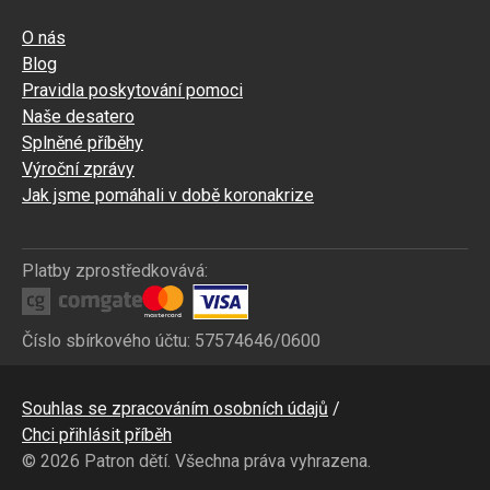
O nás
Blog
Pravidla poskytování pomoci
Naše desatero
Splněné příběhy
Výroční zprávy
Jak jsme pomáhali v době koronakrize
Platby zprostředkovává:
Číslo sbírkového účtu: 57574646/0600
Bottom
Souhlas se zpracováním osobních údajů
CZ
Chci přihlásit příběh
© 2026 Patron dětí. Všechna práva vyhrazena.