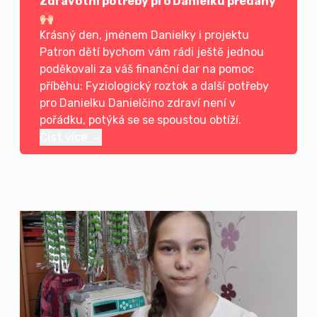
Zdravotní potřeby pro Danielku předány
🙌🏻
Krásný den, jménem Danielky i projektu
Patron dětí bychom vám rádi ještě jednou
poděkovali za váš finanční dar na pomoc
příběhu: Fyziologický roztok a další potřeby
pro Danielku Danielčino zdraví není v
pořádku, potýká se se spoustou obtíží.
Číst více →