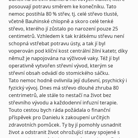
posouvají potravu směrem ke konečníku. Tato
nemoc postihla 80 % střev, tj. celé střevo tlusté,
včetně Bauhinské chlopně a skoro celé tenké
střevo, kterého jí zůstalo po narození pouze 25
centimetrů. Vzhledem k tak krátkému střevu není
schopná vstřebat potravu ústy, a tak jí byl
voperován pod klíční kost centrální žilní katetr, díky
němuž je napojována na výživové vaky. Též jí byl
operativně vytvořen střevní vývod, kterým se
střevní obsah odvádí do stomického sáčku.
Tato nemoc hodně ovlivnila její duševní, psychický i
fyzický vývoj. Dnes má střevo dlouhé zhruba 80
centrimetrů, ale stále to nestačí na život bez
střevního vývodu a každodenní infuzní terapie.
Touto cestou bych ráda požádala o finanční
příspěvek pro Danielu k zakoupení určitých
zdravotních pomůcek. Ty by jí pomohly usnadnit
život a odstranit život ohrožující stavy spojené s