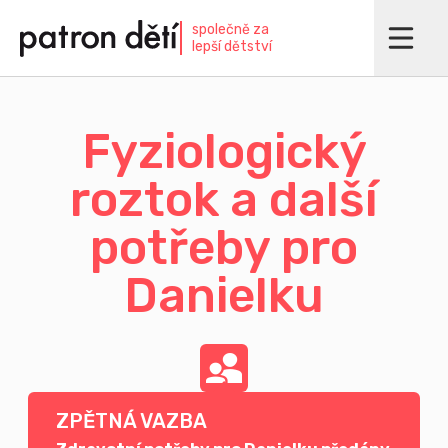
Přejít
společně za
k
lepší dětství
hlavnímu
obsahu
Fyziologický
roztok a další
potřeby pro
Danielku
ZPĚTNÁ VAZBA