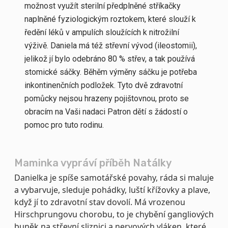
možnost využít sterilní předplněné stříkačky
naplněné fyziologickým roztokem, které slouží k
ředění léků v ampulích sloužících k nitrožilní
výživě. Daniela má též střevní vývod (ileostomii),
jelikož jí bylo odebráno 80 % střev, a tak používá
stomické sáčky. Běhěm výměny sáčku je potřeba
inkontinenčních podložek. Tyto dvě zdravotní
pomůcky nejsou hrazeny pojištovnou, proto se
obracím na Vaši nadaci Patron dětí s žádostí o
pomoc pro tuto rodinu.
Maminka vypráví příběh Natálky
Danielka je spíše samotářské povahy, ráda si maluje
a vybarvuje, sleduje pohádky, luští křížovky a plave,
když jí to zdravotní stav dovolí. Má vrozenou
Hirschprungovu chorobu, to je chybění gangliových
buněk na střevní sliznici a nervových vláken, které