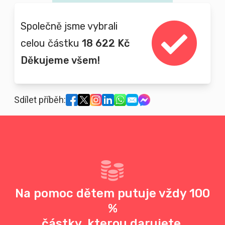
Společně jsme vybrali
celou částku
18 622 Kč
Děkujeme všem!
Sdílet příběh:
Na pomoc dětem putuje vždy 100
%
částky, kterou darujete.