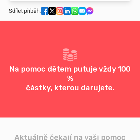
Sdílet příběh:
Na pomoc dětem putuje vždy 100
%
částky, kterou darujete.
Aktuálně čekají na vaši pomoc