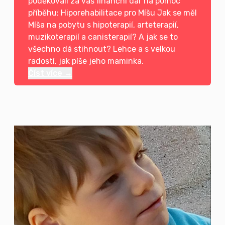
poděkovali za váš finanční dar na pomoc
příběhu: Hiporehabilitace pro Míšu Jak se měl
Míša na pobytu s hipoterapií, arteterapií,
muzikoterapií a canisterapií? A jak se to
všechno dá stihnout? Lehce a s velkou
radostí, jak píše jeho maminka.
Číst více →