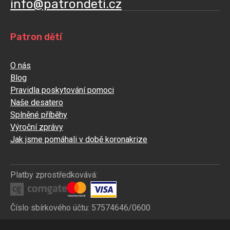
info@patrondeti.cz
Patron dětí
O nás
Blog
Pravidla poskytování pomoci
Naše desatero
Splněné příběhy
Výroční zprávy
Jak jsme pomáhali v době koronakrize
Platby zprostředkovává:
Číslo sbírkového účtu: 57574646/0600