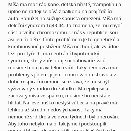
Míša má moc rád koně, dětská hřiště, trampolínu a
úplně nejraději se dívá z balkonu na projíždějící
auta. Bohužel ho sužuje spousta omezení. Míša má
deleční syndrom 1q43-44. To znamená, že mu chybí
část prvního chromozomu. U nás v republice jsou
asi jen tři děti s tímto problémem.Je to genetické a
kombinované postižení. Míša nechodí, ale zvládne
lézt po čtyřech, má centrální hypotonický
syndrom, který způsobuje ochabování svalů,
musíme teda pravidelně cvičit. Taky nemluví a má
problémy s jídlem, jí jen rozmixovanou stravu a v
době respirační nemoci se i stává, že musí být
vyživovaný sondou do žaludku. Má epilepsii a
záchvaty mívá ve spánku, musíme ho neustále
hlídat. Na levé ouško neslyší vůbec a na pravé má
lehkou až střední nedoslýchavost. Taky má
nemocné srdíčko a ve dvou týdnech byl operován.
Aby toho nebylo málo, tak jsme i podstoupili
operaci hlavy, kdy mu zjistili tumor. Naštěstí to byl