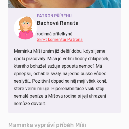
PATRON PŘÍBĚHU
Bachová Renata
rodinná přítelkyně
Skrýt komentář Patrona
Maminku Míši znám již delší dobu, kdysi jsme
spolu pracovaly. Míša je velmi hodný chlapeček,
kterého bohužel sužuje spousta nemocí. Má
epilepsii, ochablé svaly, na jedno ouško vůbec
neslyší... Pozitivní dopad na něj mají však koně,
které velmi miluje. Hiporehabilitace však stojí
nemalé peníze a Míšova rodina si její uhrazení
nemůže dovolit.
Maminka vypráví příběh Míši