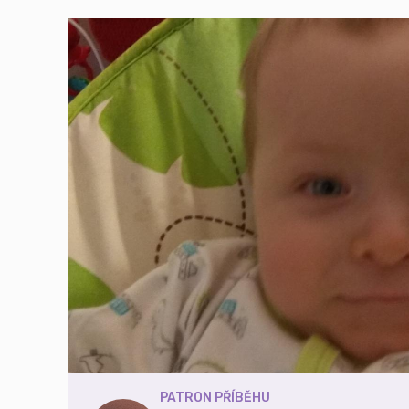
PATRON PŘÍBĚHU