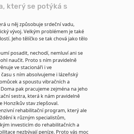
, který se potýká s
rá u něj způsobuje srdeční vadu,
cký vývoj. Velkým problémem je také
stí. Jeho tělíčko se tak chová jako tělo
neumí posadit, nechodí, nemluví ani se
ohl naučit. Proto s ním pravidelně
ěnuje ve stacionáři i ve
d času s ním absolvujeme i lázeňský
pomůcek a spoustu vibračních a
i. Doma pak pracujeme zejména na jeho
ační sestra, která k nám pravidelně
e Honzíkův stav zlepšoval.
nzivní rehabilitační program, který ale
íždění k různým specialistům,
elkým investicím do rehabilitačních a
litace nezbývají peníze. Proto vás moc