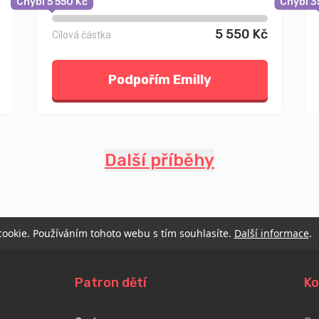
Chybí 5 550 Kč
Chybí 3
5 550 Kč
Cílová částka
Podpořím Emilly
Další příběhy
 cookie. Používáním tohoto webu s tím souhlasíte.
Další informace
.
Patron dětí
Ko