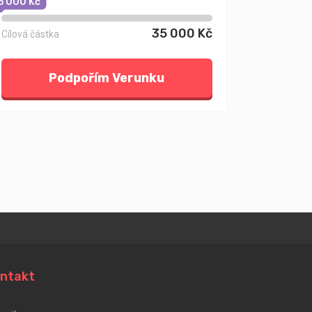
5 000 Kč
35 000 Kč
Cílová částka
Podpořím Verunku
ntakt