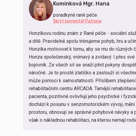
Kominková Mgr. Hana
poradkyně rané péče
Skrýt komentář Patrona
Honzíkovu rodinu znám z Rané péče - sociální slu
a dítě. Pravidelně spolu trénujeme pohyb, hru a uč
Honzíka motivovat k tomu, aby se mu do různých č
Honza společenský, vnímavý a zvídavý. I přes své 
bojovník. Ze všech sil se snaží plnit pokyny dospěl
náročné. Je to prostě zlatíčko a zaslouží si všech
může pomoci k samostatnosti. Příslibem zlepšení j
rehabilitačním centru ARCADA. Tamější rehabilitac
pacienta, pozitivně ovlivňují jeho psychické i fyzi
dochází k posunu v senzomotorickém vývoji, mění 
prostoru, obnovují se správné pohybové návyky a po
však o nákladnou rehabilitaci, na kterou nemají rod