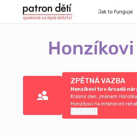
Přejít
k
Jak to funguje
hlavnímu
společně za
lepší dětství
obsahu
Honzíkovi 
ZPĚTNÁ VAZBA
Honzíkovi to v Arcadě nár
Krásný den, jménem Honzíka i
Honzíkovi na intenzivní reh
Číst více →