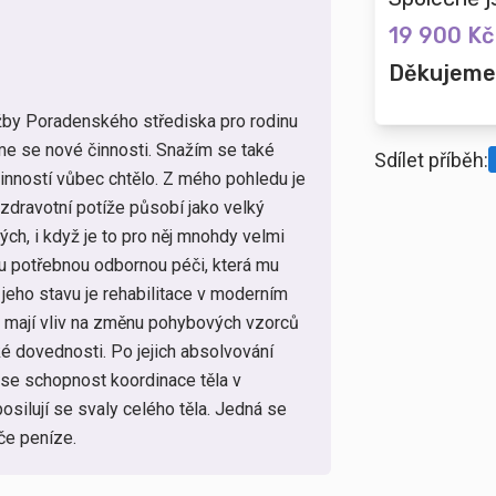
19 900 Kč
Děkujeme
žby Poradenského střediska pro rodinu
íme se nové činnosti. Snažím se také
Sdílet příběh:
inností vůbec chtělo. Z mého pohledu je
zdravotní potíže působí jako velký
ých, i když je to pro něj mnohdy velmi
nu potřebnou odbornou péči, která mu
eho stavu je rehabilitace v moderním
e mají vliv na změnu pohybových vzorců
cké dovednosti. Po jejich absolvování
se schopnost koordinace těla v
silují se svaly celého těla. Jedná se
iče peníze.