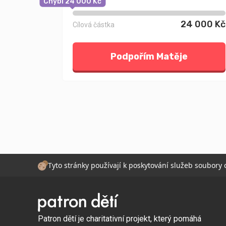
Chybí 24 000 Kč
24 000 Kč
Cílová částka
Podpořím Matěje
Tyto stránky používají k poskytování služeb soubory
Patron dětí je charitativní projekt, který pomáhá