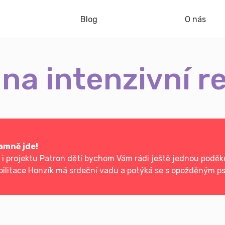
Blog
O nás
na intenzivní r
amně jde!
 projektu Patron dětí bychom Vám rádi ještě jednou poděko
abilitace Honzík má srdeční vadu a potýká se s opožděným 