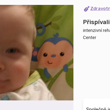
Zdravot
Přispívali
intenzivní re
Center
Společně j