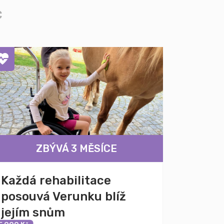
c
ZBÝVÁ 3 MĚSÍCE
Každá rehabilitace
posouvá Verunku blíž
jejím snům