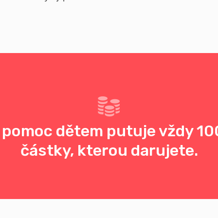
 pomoc dětem putuje vždy 10
částky, kterou darujete.