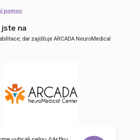
ní pomoc
 jste na
habilitace; dar zajišťuje ARCADA NeuroMedical
sme vybrali celou částku