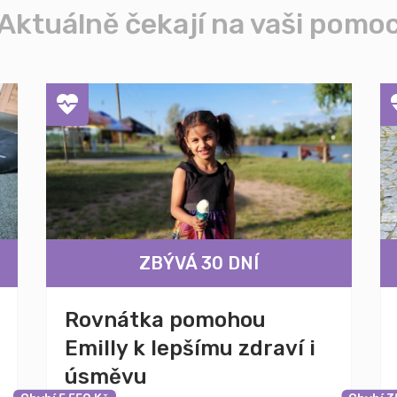
Aktuálně čekají na vaši pomo
ZBÝVÁ 30 DNÍ
Rovnátka pomohou
Emilly k lepšímu zdraví i
úsměvu