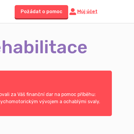
Požádat o pomoc
Můj účet
ehabilitace
vali za Váš finanční dar na pomoc příběhu:
psychomotorickým vývojem a ochablými svaly.