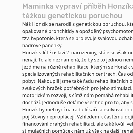
Maminka vypraví příběh Honzíka
těžkou genetickou poruchou
Náš Honzík se narodil s genetickou poruchou, kte
opakované bronchitidy a opožděný psychomotori
tzv. hypotonie, která se projevuje svalovou ochablo
hadrové panenky.
Honzík v létě oslaví 2. narozeniny, stále se však 
nenají. To ale neznamená, že by se to jednou nem
jezdíme na různé rehabilitace, kterým se Honzík v
specializovaných rehabilitačních centrech. Čas o
pobyt. Nakoupili jsme také řadu rehabilitačních 
zvukových hraček potřebných pro jeho stimulac
motorickém rozvoji, s čímž nám pomáhá rehabilit
dochází. Jednoduše děláme všechno pro to, aby s
Honzík by měl nyní na radu lékaře absolvovat inte
pojišťovny neproplácejí. Vzhledem k častému doj
financování drahých rehabilitací, ale také kvůli v
stimulačních pomůcek nám už však na další rehabi