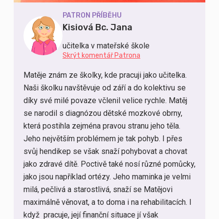
PATRON PŘÍBĚHU
Kisiová Bc. Jana
učitelka v mateřské škole
Skrýt komentář Patrona
Matěje znám ze školky, kde pracuji jako učitelka.
Naši školku navštěvuje od září a do kolektivu se
díky své milé povaze včlenil velice rychle. Matěj
se narodil s diagnózou dětské mozkové obrny,
která postihla zejména pravou stranu jeho těla.
Jeho největším problémem je tak pohyb. I přes
svůj hendikep se však snaží pohybovat a chovat
jako zdravé dítě. Poctivě také nosí různé pomůcky,
jako jsou například ortézy. Jeho maminka je velmi
milá, pečlivá a starostlivá, snaží se Matějovi
maximálně věnovat, a to doma i na rehabilitacích. I
když pracuje, její finanční situace jí však