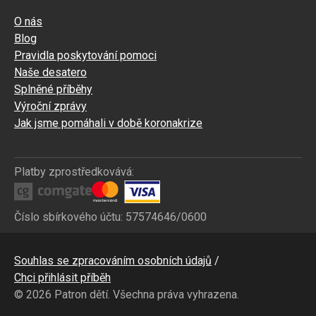
O nás
Blog
Pravidla poskytování pomoci
Naše desatero
Splněné příběhy
Výroční zprávy
Jak jsme pomáhali v době koronakrize
Platby zprostředkovává:
Číslo sbírkového účtu: 57574646/0600
Bottom
Souhlas se zpracováním osobních údajů
CZ
Chci přihlásit příběh
© 2026 Patron dětí. Všechna práva vyhrazena.