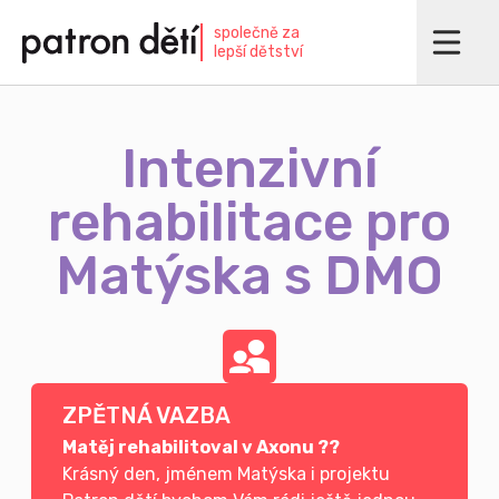
Přejít
společně za
k
lepší dětství
hlavnímu
obsahu
Intenzivní
rehabilitace pro
Matýska s DMO
ZPĚTNÁ VAZBA
Matěj rehabilitoval v Axonu ??
Krásný den, jménem Matýska i projektu