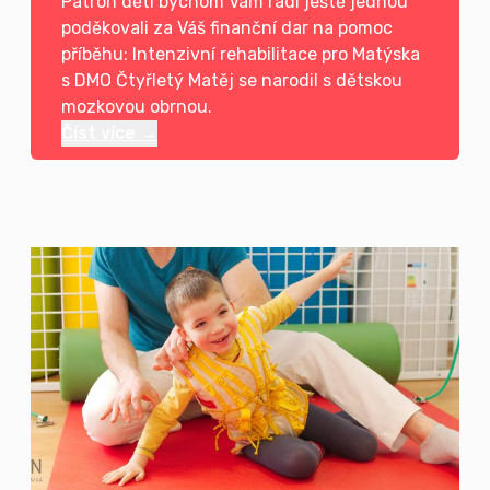
Patron dětí bychom Vám rádi ještě jednou
poděkovali za Váš finanční dar na pomoc
příběhu: Intenzivní rehabilitace pro Matýska
s DMO Čtyřletý Matěj se narodil s dětskou
mozkovou obrnou.
Číst více →