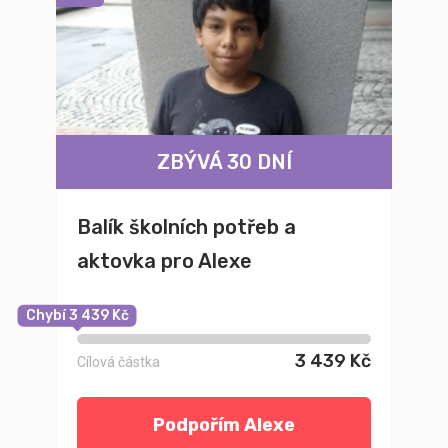
ZBÝVÁ 30 DNÍ
Balík školních potřeb a
aktovka pro Alexe
Chybí 3 439 Kč
3 439 Kč
Cílová částka
Podpořím Alexe