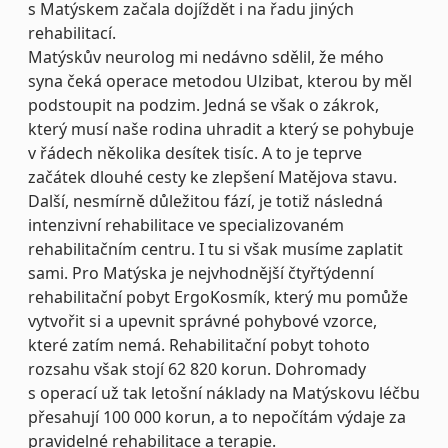
s Matýskem začala dojíždět i na řadu jiných
rehabilitací.
Matýskův neurolog mi nedávno sdělil, že mého
syna čeká operace metodou Ulzibat, kterou by měl
podstoupit na podzim. Jedná se však o zákrok,
který musí naše rodina uhradit a který se pohybuje
v řádech několika desítek tisíc. A to je teprve
začátek dlouhé cesty ke zlepšení Matějova stavu.
Další, nesmírně důležitou fází, je totiž následná
intenzivní rehabilitace ve specializovaném
rehabilitačním centru. I tu si však musíme zaplatit
sami. Pro Matýska je nejvhodnější čtyřtýdenní
rehabilitační pobyt ErgoKosmík, který mu pomůže
vytvořit si a upevnit správné pohybové vzorce,
které zatím nemá. Rehabilitační pobyt tohoto
rozsahu však stojí 62 820 korun. Dohromady
s operací už tak letošní náklady na Matýskovu léčbu
přesahují 100 000 korun, a to nepočítám výdaje za
pravidelné rehabilitace a terapie.