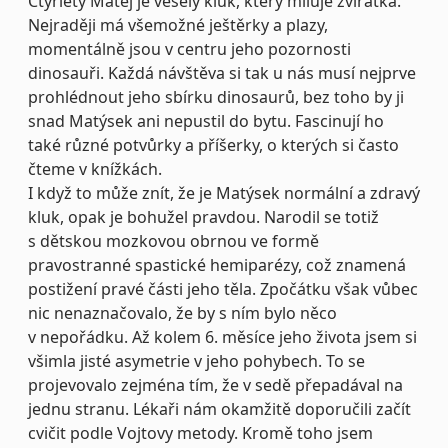
Čtyřletý Matěj je veselý kluk, který miluje zvířátka.
Nejraději má všemožné ještěrky a plazy,
momentálně jsou v centru jeho pozornosti
dinosauři. Každá návštěva si tak u nás musí nejprve
prohlédnout jeho sbírku dinosaurů, bez toho by ji
snad Matýsek ani nepustil do bytu. Fascinují ho
také různé potvůrky a příšerky, o kterých si často
čteme v knížkách.
I když to může znít, že je Matýsek normální a zdravý
kluk, opak je bohužel pravdou. Narodil se totiž
s dětskou mozkovou obrnou ve formě
pravostranné spastické hemiparézy, což znamená
postižení pravé části jeho těla. Zpočátku však vůbec
nic nenaznačovalo, že by s ním bylo něco
v nepořádku. Až kolem 6. měsíce jeho života jsem si
všimla jisté asymetrie v jeho pohybech. To se
projevovalo zejména tím, že v sedě přepadával na
jednu stranu. Lékaři nám okamžitě doporučili začít
cvičit podle Vojtovy metody. Kromě toho jsem