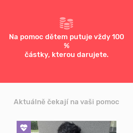
Na pomoc dětem putuje vždy 100
%
částky, kterou darujete.
Aktuálně čekají na vaši pomoc