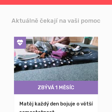
Aktuálně čekají na vaši pomoc
ZBÝVÁ 1 MĚSÍC
Matěj každý den bojuje o větší