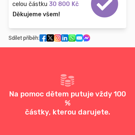
celou částku
30 800 Kč
Děkujeme všem!
Sdílet příběh:
Na pomoc dětem putuje vždy 100
%
částky, kterou darujete.