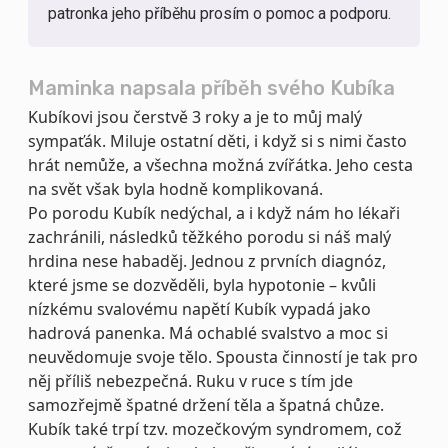
patronka jeho příběhu prosím o pomoc a podporu.
Maminka napsala příběh svého Kubíka
Kubíkovi jsou čerstvě 3 roky a je to můj malý
sympaťák. Miluje ostatní děti, i když si s nimi často
hrát nemůže, a všechna možná zvířátka. Jeho cesta
na svět však byla hodně komplikovaná.
Po porodu Kubík nedýchal, a i když nám ho lékaři
zachránili, následků těžkého porodu si náš malý
hrdina nese habaděj. Jednou z prvních diagnóz,
které jsme se dozvěděli, byla hypotonie – kvůli
nízkému svalovému napětí Kubík vypadá jako
hadrová panenka. Má ochablé svalstvo a moc si
neuvědomuje svoje tělo. Spousta činností je tak pro
něj příliš nebezpečná. Ruku v ruce s tím jde
samozřejmě špatné držení těla a špatná chůze.
Kubík také trpí tzv. mozečkovým syndromem, což