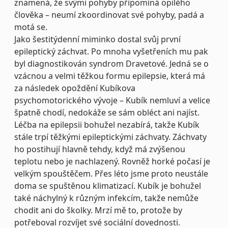
znamená, že svými pohyby připomíná opilého
člověka – neumí zkoordinovat své pohyby, padá a
motá se.
Jako šestitýdenní miminko dostal svůj první
epileptický záchvat. Po mnoha vyšetřeních mu pak
byl diagnostikován syndrom Dravetové. Jedná se o
vzácnou a velmi těžkou formu epilepsie, která má
za následek opoždění Kubíkova
psychomotorického vývoje – Kubík nemluví a velice
špatně chodí, nedokáže se sám obléct ani najíst.
Léčba na epilepsii bohužel nezabírá, takže Kubík
stále trpí těžkými epileptickými záchvaty. Záchvaty
ho postihují hlavně tehdy, když má zvýšenou
teplotu nebo je nachlazený. Rovněž horké počasí je
velkým spouštěčem. Přes léto jsme proto neustále
doma se spuštěnou klimatizací. Kubík je bohužel
také náchylný k různým infekcím, takže nemůže
chodit ani do školky. Mrzí mě to, protože by
potřeboval rozvíjet své sociální dovednosti.