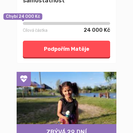
samostatnost
Chybí 24 000 Kč
24 000 Kč
Cílová částka
Podpořím Matěje
ZBÝVÁ 29 DNÍ