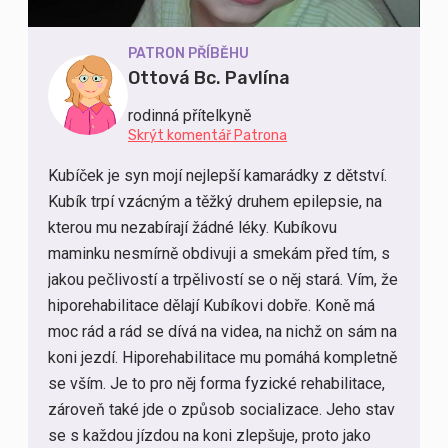
PATRON PŘÍBĚHU
Ottová Bc. Pavlína
rodinná přítelkyně
Skrýt komentář Patrona
Kubíček je syn mojí nejlepší kamarádky z dětství.
Kubík trpí vzácným a těžký druhem epilepsie, na
kterou mu nezabírají žádné léky. Kubíkovu
maminku nesmírně obdivuji a smekám před tím, s
jakou pečlivostí a trpělivostí se o něj stará. Vím, že
hiporehabilitace dělají Kubíkovi dobře. Koně má
moc rád a rád se dívá na videa, na nichž on sám na
koni jezdí. Hiporehabilitace mu pomáhá kompletně
se vším. Je to pro něj forma fyzické rehabilitace,
zároveň také jde o způsob socializace. Jeho stav
se s každou jízdou na koni zlepšuje, proto jako