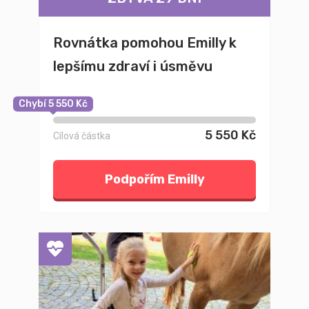
Rovnátka pomohou Emilly k
lepšímu zdraví i úsměvu
Chybí 5 550 Kč
5 550 Kč
Cílová částka
Podpořím Emilly