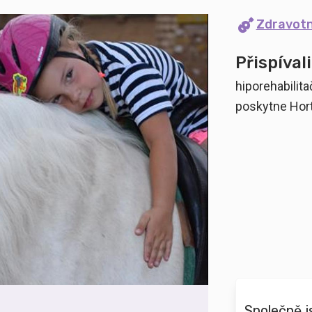
Zdravot
Přispívali
hiporehabili
poskytne Hort
Společně j