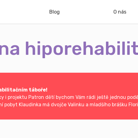
Blog
O nás
na hiporehabili
abilitačním táboře!
 i projektu Patron dětí bychom Vám rádi ještě jednou poděk
ní pobyt Klaudinka má dvojče Valinku a mladšího brášku Flor