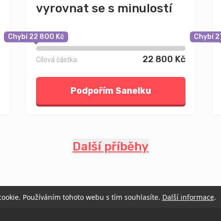
vyrovnat se s minulostí
Chybí 22 800 Kč
Chybí 2
22 800 Kč
Cílová částka
Podpořím Sanelku
Další příběhy
 cookie. Používáním tohoto webu s tím souhlasíte.
Další informace
.