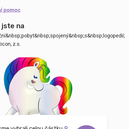
ní pomoc
 jste na
tační&nbsp;pobyt&nbsp;spojený&nbsp;s&nbsp;logopedií;
icon, z.s.
sme vybrali celou částku
9