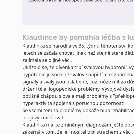
Klaudince by pomohla léčba s ko
Klaudinka se narodila ve 35. týdnu těhotenství 
letech se začala chovat jinak než stejně staré děti
zajímala se o jiné věci.
Ukázalo se, že dívenka trpí svalovou hypotonií, v
hypotonie je snížené svalové napětí, což znamen
signály a svaly jsou oslabené, což může mít za 
držení těla, logopedické problémy. Vývojová dysfá
obtížně chápou slova a mají problémy s "překlop
hyperaktivita spojená s poruchou pozornosti.
Se všemi těmito problémy dokáže hiporehabilitace
projevy zmírňovat.
Klaudinka má ke zmíněným diagnózám ještě obse
zákeřná v tom, že její nositel trpí strachem z vě