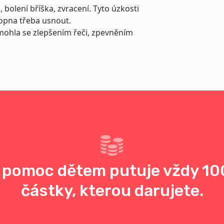
, bolení bříška, zvracení. Tyto úzkosti
hopna třeba usnout.
ohla se zlepšením řeči, zpevněním
 pomoc dětem putuje vždy 10
částky, kterou darujete.