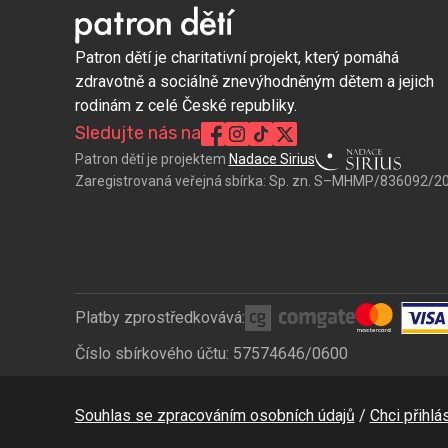
Patron dětí je charitativní projekt, který pomáhá
zdravotně a sociálně znevýhodněným dětem a jejich
rodinám z celé České republiky.
Sledujte nás na
Patron dětí je projektem
Nadace Sirius
Zaregistrovaná veřejná sbírka:
Sp. zn. S–MHMP/836092/2
Platby zprostředkovává:
Číslo sbírkového účtu: 57574646/0600
Bottom
Souhlas se zpracováním osobních údajů
Chci přihlás
CZ