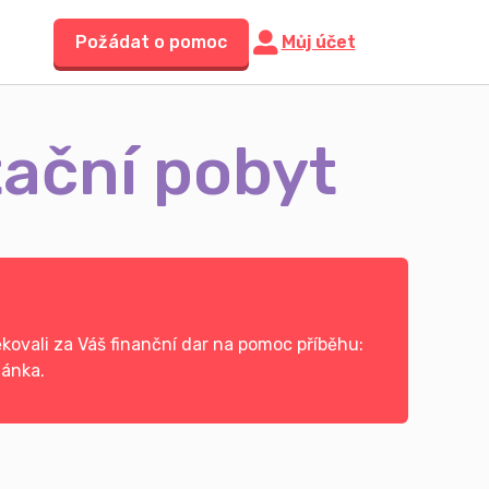
Požádat o pomoc
Můj účet
tační pobyt
ovali za Váš finanční dar na pomoc příběhu:
iánka.