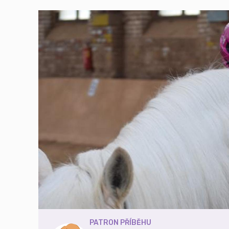
PATRON PŘÍBĚHU