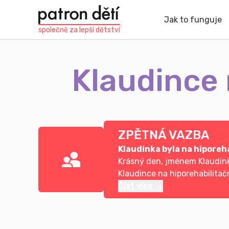
Přejít
k
Jak to funguje
hlavnímu
společně za
lepší dětství
obsahu
Klaudince 
ZPĚTNÁ VAZBA
Klaudinka byla na hiporeh
Krásný den, jménem Klaudinky
Klaudince na hiporehabilitač
Číst více →