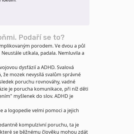
ňmi. Podaří se to?
komplikovaným porodem. Ve dvou a půl
. Neustále utíkala, padala. Nemluvila a
ývojovou dysfázií a ADHD. Svalová
á, že mozek nevysílá svalům správné
důsledek poruchu rovnováhy, vadné
zie je porucha komunikace, při níž děti
ením" myšlenek do slov. ADHD je
 a logopedie velmi pomoci a jejich
dantně kompulzivní poruchu, ta je
cí, které se běžnému člověku mohou zdát