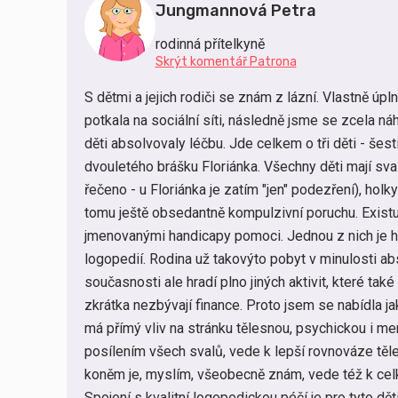
Jungmannová Petra
rodinná přítelkyně
Skrýt komentář Patrona
S dětmi a jejich rodiči se znám z lázní. Vlastně úp
potkala na sociální síti, následně jsme se zcela ná
děti absolvovaly léčbu.
Jde celkem o tři děti - šest
dvouletého brášku Floriánka. Všechny děti mají sv
řečeno - u Floriánka je zatím "jen" podezření), holk
tomu ještě obsedantně kompulzivní poruchu.
Exist
jmenovanými handicapy pomoci. Jednou z nich je hi
logopedií. Rodina už takovýto pobyt v minulosti a
současnosti ale hradí plno jiných aktivit, které ta
zkrátka nezbývají finance. Proto jsem se nabídla jak
má přímý vliv na stránku tělesnou, psychickou i 
posílením všech svalů, vede k lepší rovnováze těle
koněm je, myslím, všeobecně znám,
vede též k celk
Spojení s kvalitní logopedickou péčí je pro tyto děti