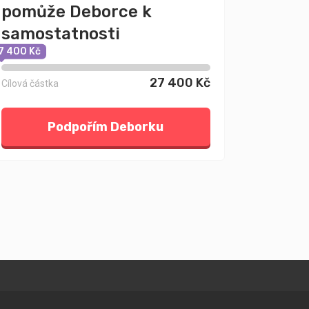
pomůže Deborce k
samostatnosti
7 400 Kč
27 400 Kč
Cílová částka
Podpořím Deborku