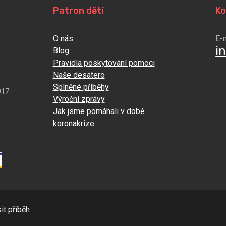
Patron dětí
Ko
O nás
E-
i
Blog
Pravidla poskytování pomoci
Naše desatero
Splněné příběhy
017
Výroční zprávy
Jak jsme pomáhali v době
koronakrize
it příběh