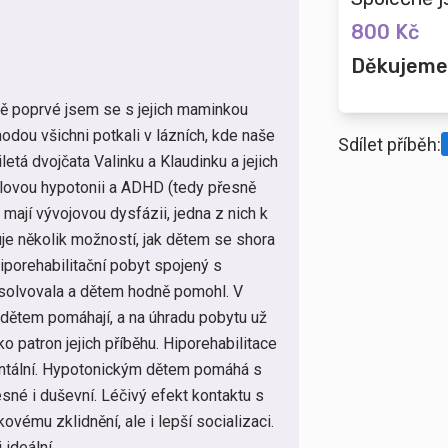
800 Kč
Děkujeme
lně poprvé jsem se s jejich maminkou
hodou všichni potkali v lázních, kde naše
Sdílet příběh:
iletá dvojčata Valinku a Klaudinku a jejich
alovou hypotonii a ADHD (tedy přesně
y mají vývojovou dysfázii, jedna z nich k
uje několik možností, jak dětem se shora
porehabilitační pobyt spojený s
bsolvovala a dětem hodně pomohl. V
ké dětem pomáhají, a na úhradu pobytu už
o patron jejich příběhu. Hiporehabilitace
mentální. Hypotonickým dětem pomáhá s
sné i duševní. Léčivý efekt kontaktu s
ovému zklidnění, ale i lepší socializaci.
 ideální.