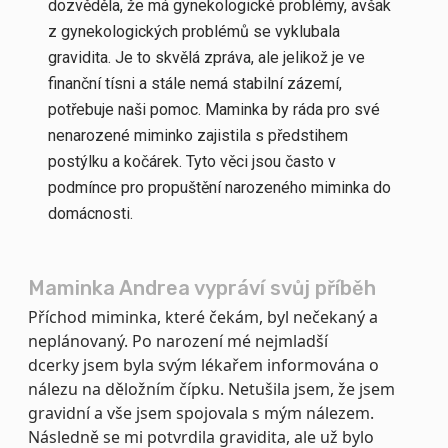
dozvěděla, že má gynekologické problémy, avšak
z gynekologických problémů se vyklubala
gravidita. Je to skvělá zpráva, ale jelikož je ve
finanční tísni a stále nemá stabilní zázemí,
potřebuje naši pomoc. Maminka by ráda pro své
nenarozené miminko zajistila s předstihem
postýlku a kočárek. Tyto věci jsou často v
podmínce pro propuštění narozeného miminka do
domácnosti.
Maminka Andrea vypráví svůj příběh
Příchod miminka, které čekám, byl nečekaný a
neplánovaný. Po narození mé nejmladší
dcerky jsem byla svým lékařem informována o
nálezu na děložním čípku. Netušila jsem, že jsem
gravidní a vše jsem spojovala s mým nálezem.
Následně se mi potvrdila gravidita, ale už bylo