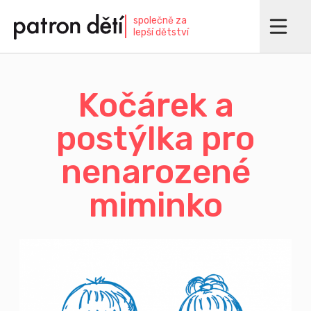
Přejít
společně za
k
lepší dětství
hlavnímu
obsahu
Kočárek a
postýlka pro
nenarozené
miminko