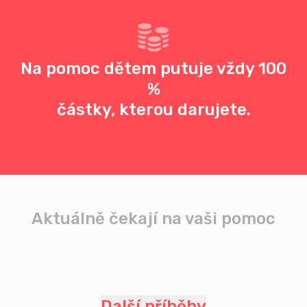
Na pomoc dětem putuje vždy 100
%
částky, kterou darujete.
Aktuálně čekají na vaši pomoc
Další příběhy