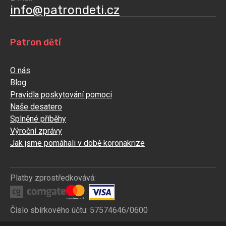
info@patrondeti.cz
Patron dětí
O nás
Blog
Pravidla poskytování pomoci
Naše desatero
Splněné příběhy
Výroční zprávy
Jak jsme pomáhali v době koronakrize
Platby zprostředkovává:
Číslo sbírkového účtu: 57574646/0600