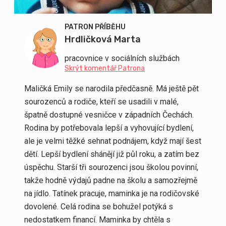
PATRON PŘÍBĚHU
Hrdličková Marta
pracovnice v sociálních službách
Skrýt komentář Patrona
Maličká Emily se narodila předčasně. Má ještě pět
sourozenců a rodiče, kteří se usadili v malé,
špatně dostupné vesničce v západních Čechách.
Rodina by potřebovala lepší a vyhovující bydlení,
ale je velmi těžké sehnat podnájem, když mají šest
dětí. Lepší bydlení shánějí již půl roku, a zatím bez
úspěchu. Starší tři sourozenci jsou školou povinní,
takže hodně výdajů padne na školu a samozřejmě
na jídlo. Tatínek pracuje, maminka je na rodičovské
dovolené. Celá rodina se bohužel potýká s
nedostatkem financí. Maminka by chtěla s