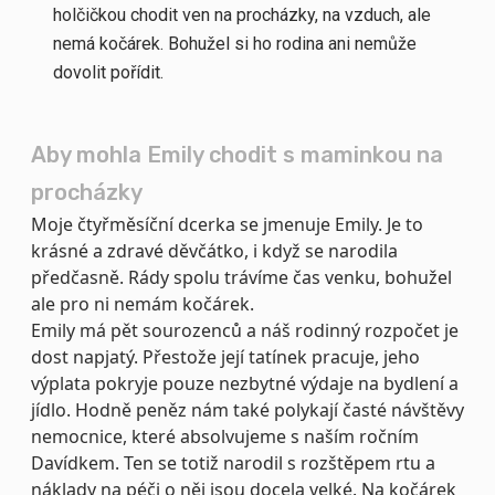
holčičkou chodit ven na procházky, na vzduch, ale
nemá kočárek. Bohužel si ho rodina ani nemůže
dovolit pořídit.
Aby mohla Emily chodit s maminkou na
procházky
Moje čtyřměsíční dcerka se jmenuje Emily. Je to
krásné a zdravé děvčátko, i když se narodila
předčasně. Rády spolu trávíme čas venku, bohužel
ale pro ni nemám kočárek.
Emily má pět sourozenců a náš rodinný rozpočet je
dost napjatý. Přestože její tatínek pracuje, jeho
výplata pokryje pouze nezbytné výdaje na bydlení a
jídlo. Hodně peněz nám také polykají časté návštěvy
nemocnice, které absolvujeme s naším ročním
Davídkem. Ten se totiž narodil s rozštěpem rtu a
náklady na péči o něj jsou docela velké. Na kočárek