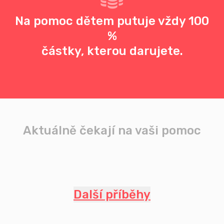
Na pomoc dětem putuje vždy 100
%
částky, kterou darujete.
Aktuálně čekají na vaši pomoc
Další příběhy