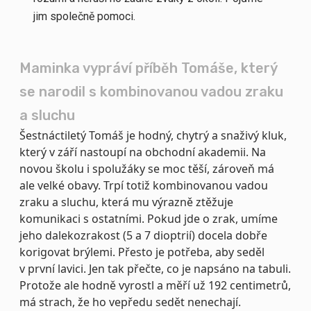
jim společně pomoci.
Maminka vypráví příběh Tomáše, který
se narodil s kombinovanou vadou zraku
a sluchu
Šestnáctiletý Tomáš je hodný, chytrý a snaživý kluk,
který v září nastoupí na obchodní akademii. Na
novou školu i spolužáky se moc těší, zároveň má
ale velké obavy. Trpí totiž kombinovanou vadou
zraku a sluchu, která mu výrazně ztěžuje
komunikaci s ostatními. Pokud jde o zrak, umíme
jeho dalekozrakost (5 a 7 dioptrií) docela dobře
korigovat brýlemi. Přesto je potřeba, aby seděl
v první lavici. Jen tak přečte, co je napsáno na tabuli.
Protože ale hodně vyrostl a měří už 192 centimetrů,
má strach, že ho vepředu sedět nenechají.