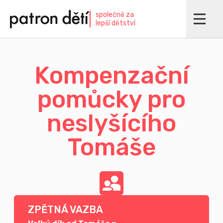
Přejít
společně za
k
lepší dětství
hlavnímu
obsahu
Kompenzační
pomůcky pro
neslyšícího
Tomáše
ZPĚTNÁ VAZBA