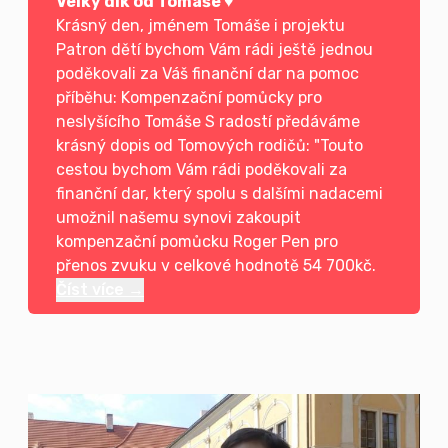
Velký dík od Tomáše ♥️
Krásný den, jménem Tomáše i projektu
Patron dětí bychom Vám rádi ještě jednou
poděkovali za Váš finanční dar na pomoc
příběhu: Kompenzační pomůcky pro
neslyšícího Tomáše S radostí předáváme
krásný dopis od Tomových rodičů: "Touto
cestou bychom Vám rádi poděkovali za
finanční dar, který spolu s dalšími nadacemi
umožnil našemu synovi zakoupit
kompenzační pomůcku Roger Pen pro
přenos zvuku v celkové hodnotě 54 700kč.
Číst více →