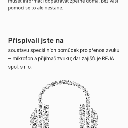
muset informací dopátrávat zpětně doma. Bez vaší
pomoci se to ale nestane.
Přispívali jste na
soustavu speciálních pomůcek pro přenos zvuku
– mikrofon a přijímač zvuku; dar zajišťuje REJA
spol. s r. o.