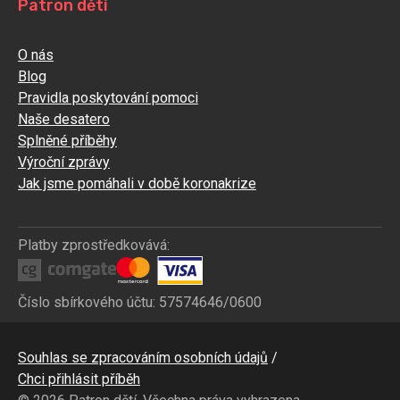
Patron dětí
O nás
Blog
Pravidla poskytování pomoci
Naše desatero
Splněné příběhy
Výroční zprávy
Jak jsme pomáhali v době koronakrize
Platby zprostředkovává:
Číslo sbírkového účtu: 57574646/0600
Bottom
Souhlas se zpracováním osobních údajů
CZ
Chci přihlásit příběh