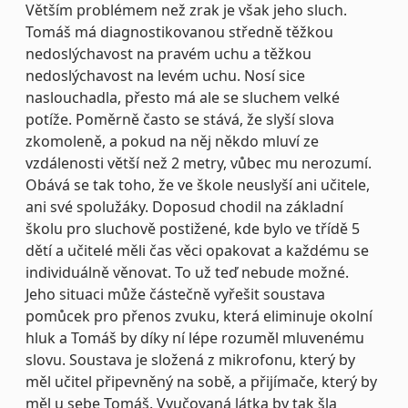
Větším problémem než zrak je však jeho sluch.
Tomáš má diagnostikovanou středně těžkou
nedoslýchavost na pravém uchu a těžkou
nedoslýchavost na levém uchu. Nosí sice
naslouchadla, přesto má ale se sluchem velké
potíže. Poměrně často se stává, že slyší slova
zkomoleně, a pokud na něj někdo mluví ze
vzdálenosti větší než 2 metry, vůbec mu nerozumí.
Obává se tak toho, že ve škole neuslyší ani učitele,
ani své spolužáky. Doposud chodil na základní
školu pro sluchově postižené, kde bylo ve třídě 5
dětí a učitelé měli čas věci opakovat a každému se
individuálně věnovat. To už teď nebude možné.
Jeho situaci může částečně vyřešit soustava
pomůcek pro přenos zvuku, která eliminuje okolní
hluk a Tomáš by díky ní lépe rozuměl mluvenému
slovu. Soustava je složená z mikrofonu, který by
měl učitel připevněný na sobě, a přijímače, který by
měl u sebe Tomáš. Vyučovaná látka by tak šla