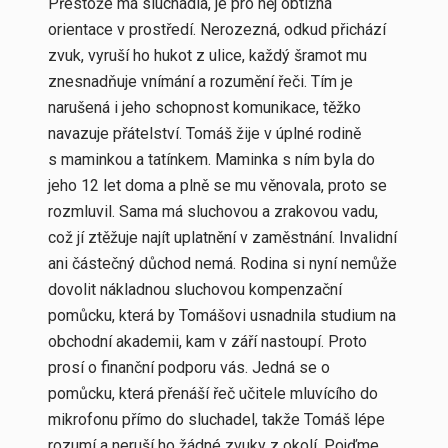
Přestože má sluchadla, je pro něj obtížná
orientace v prostředí. Nerozezná, odkud přichází
zvuk, vyruší ho hukot z ulice, každý šramot mu
znesnadňuje vnímání a rozumění řeči. Tím je
narušená i jeho schopnost komunikace, těžko
navazuje přátelství. Tomáš žije v úplné rodině
s maminkou a tatínkem. Maminka s ním byla do
jeho 12 let doma a plně se mu věnovala, proto se
rozmluvil. Sama má sluchovou a zrakovou vadu,
což jí ztěžuje najít uplatnění v zaměstnání. Invalidní
ani částečný důchod nemá. Rodina si nyní nemůže
dovolit nákladnou sluchovou kompenzační
pomůcku, která by Tomášovi usnadnila studium na
obchodní akademii, kam v září nastoupí. Proto
prosí o finanční podporu vás. Jedná se o
pomůcku, která přenáší řeč učitele mluvícího do
mikrofonu přímo do sluchadel, takže Tomáš lépe
rozumí a neruší ho žádné zvuky z okolí. Pojďme