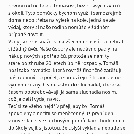
rovnou od učitele k Tomášovi, bez rušivých zvuků
z okolí. Tyto pomůcky bychom využili samozřejmě i
doma nebo třeba na výletě na kole. Jedná se ale
výdaj, který si naše rodina nemůže v žádném
případě dovolit.
Vždy jsme se snažili si na všechno našetřit a nebrat
si žádný úvěr. Naše úspory ale nedávno padly na
nákup nových spotřebičů, protože se nám ty
staré po zhruba 20 letech úplně rozpadly. Tomáš
nosí také rovnátka, která rovněž finančně zatěžují
náš rodinný rozpočet, a samozřejmě financujeme
výměnu různých součástek do sluchadel, které se
časem opotřebovávají. Já sama sluchadla nosím,
což je další výdaj navíc.
Teď si ze všeho nejdřív přeji, aby byl Tomáš
spokojený a necítil se méněcenný už první den
v nové škole. Se sluchovými pomůckami bude moci
do školy vejít s jistotou, že uslyší výklad a nebude se