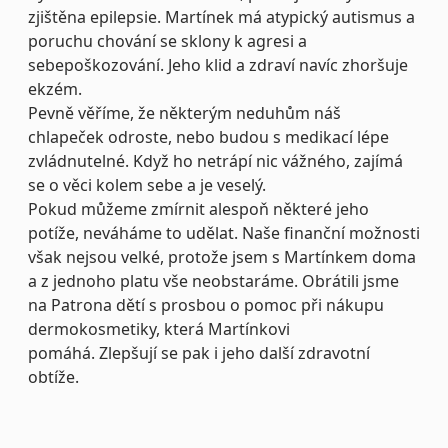
zjištěna epilepsie. Martínek má atypický autismus a
poruchu chování se sklony k agresi a
sebepoškozování. Jeho klid a zdraví navíc zhoršuje
ekzém.
Pevně věříme, že některým neduhům náš
chlapeček odroste, nebo budou s medikací lépe
zvládnutelné. Když ho netrápí nic vážného, zajímá
se o věci kolem sebe a je veselý.
Pokud můžeme zmírnit alespoň některé jeho
potíže, neváháme to udělat. Naše finanční možnosti
však nejsou velké, protože jsem s Martínkem doma
a z jednoho platu vše neobstaráme. Obrátili jsme
na Patrona dětí s prosbou o pomoc při nákupu
dermokosmetiky, která Martínkovi
pomáhá. Zlepšují se pak i jeho další zdravotní
obtíže.