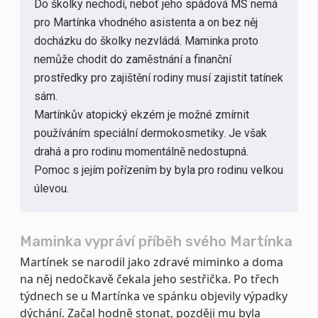
Do školky nechodí, neboť jeho spádová MŠ nemá
pro Martínka vhodného asistenta a on bez něj
docházku do školky nezvládá. Maminka proto
nemůže chodit do zaměstnání a finanční
prostředky pro zajištění rodiny musí zajistit tatínek
sám.
Martínkův atopický ekzém je možné zmírnit
používáním speciální dermokosmetiky. Je však
drahá a pro rodinu momentálně nedostupná.
Pomoc s jejím pořízením by byla pro rodinu velkou
úlevou.
Maminka vypráví příběh svého Martínka
Martínek se narodil jako zdravé miminko a doma
na něj nedočkavě čekala jeho sestřička. Po třech
týdnech se u Martínka ve spánku objevily výpadky
dýchání. Začal hodně stonat, později mu byla