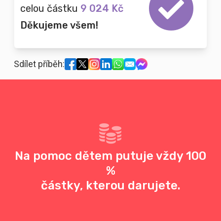
celou částku
9 024 Kč
Děkujeme všem!
Sdílet příběh:
Na pomoc dětem putuje vždy 100
%
částky, kterou darujete.