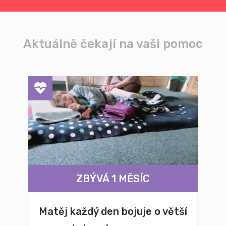
Aktuálně čekají na vaši pomoc
ZBÝVÁ 1 MĚSÍC
Matěj každý den bojuje o větší