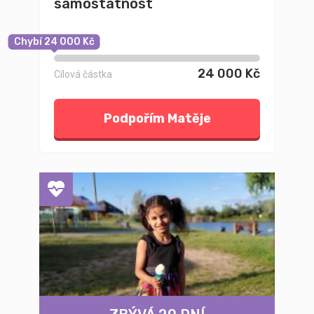
samostatnost
Chybí 24 000 Kč
24 000 Kč
Cílová částka
Podpořím Matěje