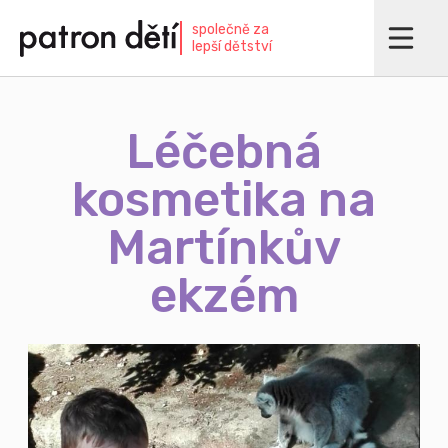
Přejít
společně za
k
lepší dětství
hlavnímu
obsahu
Léčebná
kosmetika na
Martínkův
ekzém