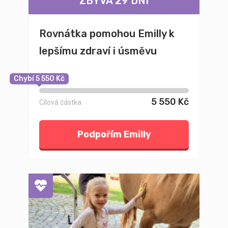
ZBÝVÁ 29 DNÍ
Rovnátka pomohou Emilly k
lepšímu zdraví i úsměvu
Chybí 5 550 Kč
5 550 Kč
Cílová částka
Podpořím Emilly