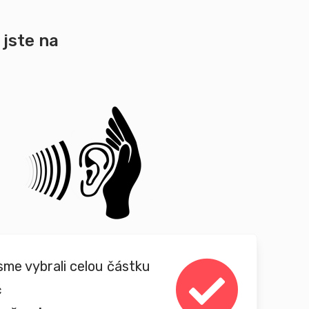
 jste na
sme vybrali celou částku
č