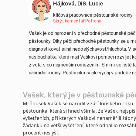
Hájková, DiS. Lucie
klíčová pracovnice pěstounské rodiny
Skrýt komentář Patrona
Vašek je od narození v přechodné pěstounské péči 
pěstounky. Díky péči přechodné pěstounky se u ma
diagnostikovat silná nedoslýchavost/hluchota. V s
naslouchátka, která mají Vaškovi pomoci rozvíjet 
života s co nejmenším omezením. S nimi se jistě t
náhradní rodiny. Pěstounka si ale výdaj v podobě 
Vašek, který je v pěstounské pé
Mrňousek Vašek se narodil v září loňského roku.
pěstounka, která si hned všimla, že Vašek nejspíš
vyšetřeních, při kterých Vaškovi nenaměřili žádný
žádanku na větší vyšetření, které odhalilo rozsá
procent neslyší.