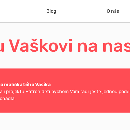
Blog
O nás
 Vaškovi na na
ro maličkatého Vašíka
i projektu Patron dětí bychom Vám rádi ještě jednou poděk
chadla.