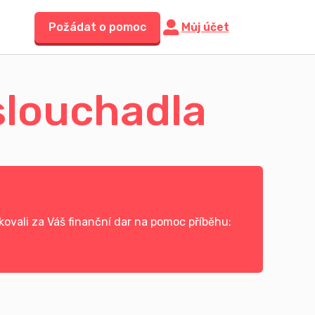
Požádat o pomoc
Můj účet
slouchadla
ovali za Váš finanční dar na pomoc příběhu: