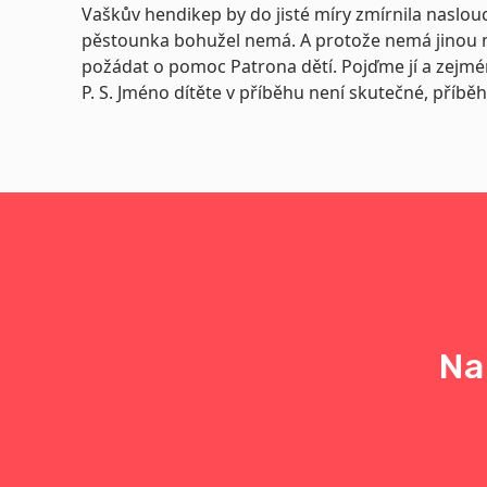
Vaškův hendikep by do jisté míry zmírnila naslouch
pěstounka bohužel nemá. A protože nemá jinou m
požádat o pomoc Patrona dětí. Pojďme jí a zejm
P. S. Jméno dítěte v příběhu není skutečné, příběh
Na