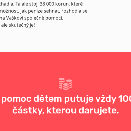
adla. Ta ale stojí 38 000 korun, které
ožnost, jak peníze sehnat, rozhodla se
éna Vaškovi společně pomoci.
 ale skutečný je!
 pomoc dětem putuje vždy 10
částky, kterou darujete.