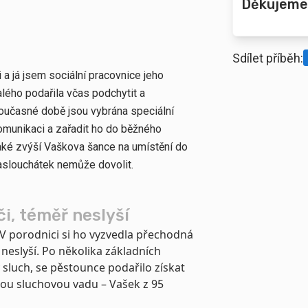
Děkujeme
Sdílet příběh:
a já jsem sociální pracovnice jeho
lého podařila včas podchytit a
oučasné době jsou vybrána speciální
komunikaci a zařadit ho do běžného
aké zvýší Vaškova šance na umístění do
naslouchátek nemůže dovolit.
či, téměř neslyší
 V porodnici si ho vyzvedla přechodná
 neslyší. Po několika základních
 sluch, se pěstounce podařilo získat
hlou sluchovou vadu – Vašek z 95