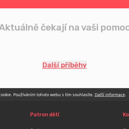
Aktuálně čekají na vaši pomo
Další příběhy
 cookie. Používáním tohoto webu s tím souhlasíte.
Další informace
.
Patron dětí
Ko