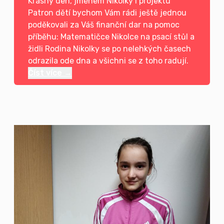
Krásný den, jménem Nikolky i projektu
Patron dětí bychom Vám rádi ještě jednou
poděkovali za Váš finanční dar na pomoc
příběhu: Matematičce Nikolce na psací stůl a
židli Rodina Nikolky se po nelehkých časech
odrazila ode dna a všichni se z toho radují.
Číst více →