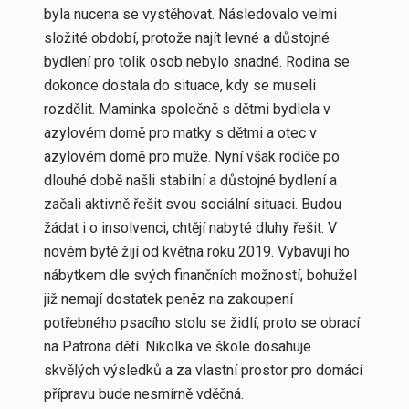
byla nucena se vystěhovat. Následovalo velmi
složité období, protože najít levné a důstojné
bydlení pro tolik osob nebylo snadné. Rodina se
dokonce dostala do situace, kdy se museli
rozdělit. Maminka společně s dětmi bydlela v
azylovém domě pro matky s dětmi a otec v
azylovém domě pro muže. Nyní však rodiče po
dlouhé době našli stabilní a důstojné bydlení a
začali aktivně řešit svou sociální situaci. Budou
žádat i o insolvenci, chtějí nabyté dluhy řešit. V
novém bytě žijí od května roku 2019. Vybavují ho
nábytkem dle svých finančních možností, bohužel
již nemají dostatek peněz na zakoupení
potřebného psacího stolu se židlí, proto se obrací
na Patrona dětí. Nikolka ve škole dosahuje
skvělých výsledků a za vlastní prostor pro domácí
přípravu bude nesmírně vděčná.