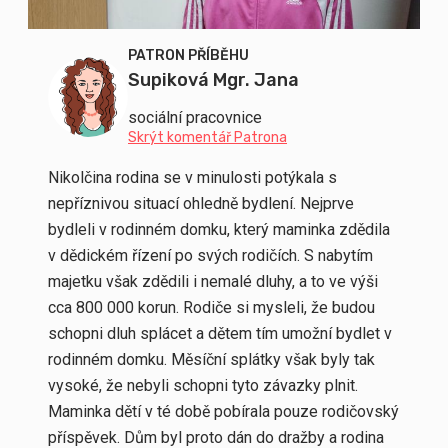
PATRON PŘÍBĚHU
Supiková Mgr. Jana
sociální pracovnice
Skrýt komentář Patrona
Nikolčina rodina se v minulosti potýkala s
nepříznivou situací ohledně bydlení. Nejprve
bydleli v rodinném domku, který maminka zdědila
v dědickém řízení po svých rodičích. S nabytím
majetku však zdědili i nemalé dluhy, a to ve výši
cca 800 000 korun. Rodiče si mysleli, že budou
schopni dluh splácet a dětem tím umožní bydlet v
rodinném domku. Měsíční splátky však byly tak
vysoké, že nebyli schopni tyto závazky plnit.
Maminka dětí v té době pobírala pouze rodičovský
příspěvek. Dům byl proto dán do dražby a rodina