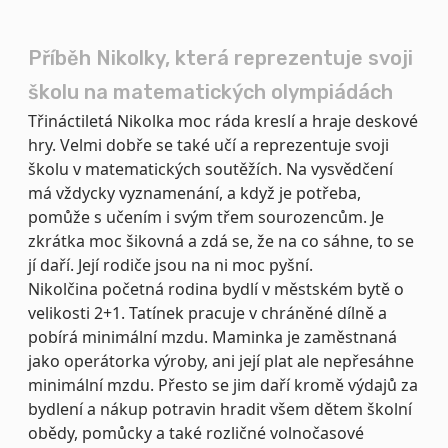
Příběh Nikolky, která reprezentuje svoji
školu na matematických olympiádách
Třináctiletá Nikolka moc ráda kreslí a hraje deskové
hry. Velmi dobře se také učí a reprezentuje svoji
školu v matematických soutěžích. Na vysvědčení
má vždycky vyznamenání, a když je potřeba,
pomůže s učením i svým třem sourozencům. Je
zkrátka moc šikovná a zdá se, že na co sáhne, to se
jí daří. Její rodiče jsou na ni moc pyšní.
Nikolčina početná rodina bydlí v městském bytě o
velikosti 2+1. Tatínek pracuje v chráněné dílně a
pobírá minimální mzdu. Maminka je zaměstnaná
jako operátorka výroby, ani její plat ale nepřesáhne
minimální mzdu. Přesto se jim daří kromě výdajů za
bydlení a nákup potravin hradit všem dětem školní
obědy, pomůcky a také rozličné volnočasové