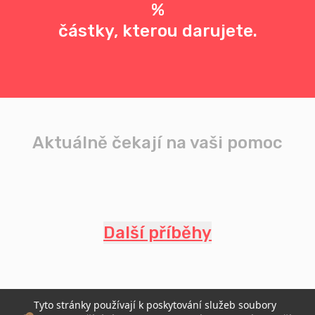
%
částky, kterou darujete.
Aktuálně čekají na vaši pomoc
Další příběhy
Tyto stránky používají k poskytování služeb soubory