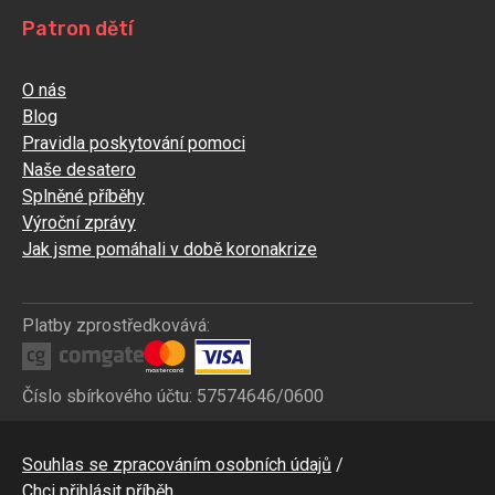
Patron dětí
O nás
Blog
Pravidla poskytování pomoci
Naše desatero
Splněné příběhy
Výroční zprávy
Jak jsme pomáhali v době koronakrize
Platby zprostředkovává:
Číslo sbírkového účtu: 57574646/0600
Bottom
Souhlas se zpracováním osobních údajů
CZ
Chci přihlásit příběh