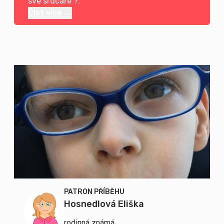
své srdcaře ?.
Číst více →
PATRON PŘÍBĚHU
Hosnedlová Eliška
rodinná známá