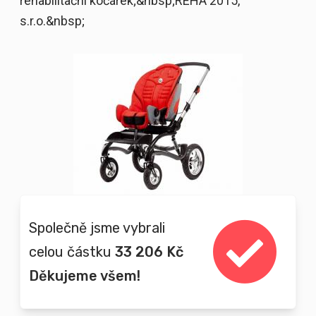
rehabilitační kočárek;&nbsp;REHA 2015,
s.r.o.&nbsp;
Společně jsme vybrali
celou částku
33 206 Kč
Děkujeme všem!