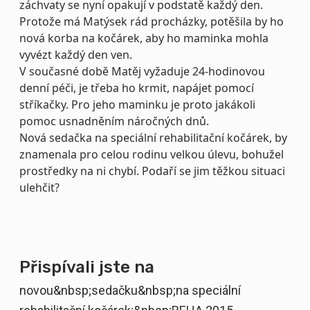
záchvaty se nyní opakují v podstatě každý den.
Protože má Matýsek rád procházky, potěšila by ho
nová korba na kočárek, aby ho maminka mohla
vyvézt každý den ven.
V současné době Matěj vyžaduje 24-hodinovou
denní péči, je třeba ho krmit, napájet pomocí
stříkačky. Pro jeho maminku je proto jakákoli
pomoc usnadněním náročných dnů.
Nová sedačka na speciální rehabilitační kočárek, by
znamenala pro celou rodinu velkou úlevu, bohužel
prostředky na ni chybí. Podaří se jim těžkou situaci
ulehčit?
Přispívali jste na
novou&nbsp;sedačku&nbsp;na speciální