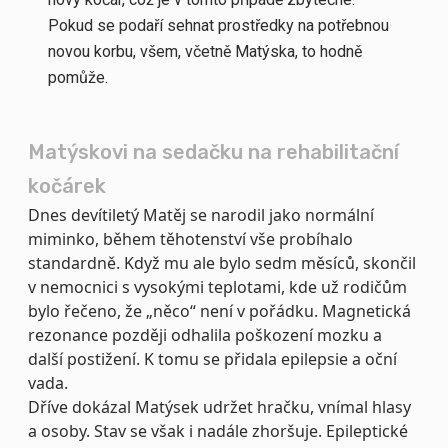
Pokud se podaří sehnat prostředky na potřebnou
novou korbu, všem, včetně Matýska, to hodně
pomůže.
Matýskovi na sedačku na rehabilitační
kočárek
Dnes devítiletý Matěj se narodil jako normální
miminko, během těhotenství vše probíhalo
standardně. Když mu ale bylo sedm měsíců, skončil
v nemocnici s vysokými teplotami, kde už rodičům
bylo řečeno, že „něco“ není v pořádku. Magnetická
rezonance později odhalila poškození mozku a
další postižení. K tomu se přidala epilepsie a oční
vada.
Dříve dokázal Matýsek udržet hračku, vnímal hlasy
a osoby. Stav se však i nadále zhoršuje. Epileptické