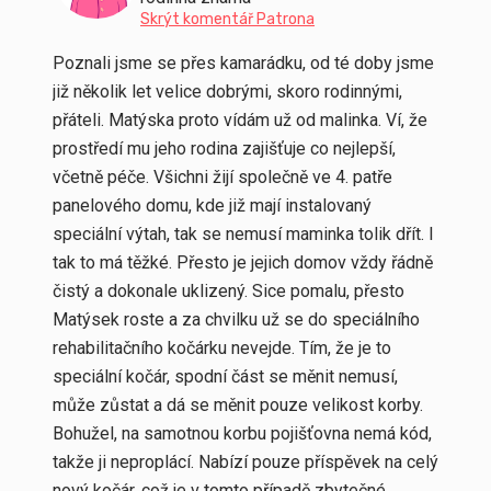
Skrýt komentář Patrona
Poznali jsme se přes kamarádku, od té doby jsme
již několik let velice dobrými, skoro rodinnými,
přáteli. Matýska proto vídám už od malinka. Ví, že
prostředí mu jeho rodina zajišťuje co nejlepší,
včetně péče. Všichni žijí společně ve 4. patře
panelového domu, kde již mají instalovaný
speciální výtah, tak se nemusí maminka tolik dřít. I
tak to má těžké. Přesto je jejich domov vždy řádně
čistý a dokonale uklizený.
Sice pomalu, přesto
Matýsek roste a za chvilku už se do speciálního
rehabilitačního kočárku nevejde. Tím, že je to
speciální kočár, spodní část se měnit nemusí,
může zůstat a dá se měnit pouze velikost korby.
Bohužel, na samotnou korbu pojišťovna nemá kód,
takže ji neproplácí. Nabízí pouze příspěvek na celý
nový kočár, což je v tomto případě zbytečné.