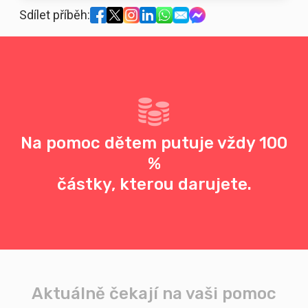
Sdílet příběh:
Na pomoc dětem putuje vždy 100
%
částky, kterou darujete.
Aktuálně čekají na vaši pomoc