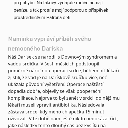
po pohybu. Na takový výdaj ale rodiče nemají
peníze, a tak prosí s mojí podporou o příspěvek
prostřednictvím Patrona dětí.
Maminka vypráví příběh svého
nemocného Daríska
Náš Darísek se narodil s Downovým syndromem a
vadou srdíčka. V šesti měsících podstoupil
poměrně náročnou operaci srdce, během níž lékaři
zjistili, že vad je na Darískově srdíčku více, než
ukázala původní vyšetření. Operace naštěstí
dopadla dobře, objevily se však pooperační
komplikace. Nejprve to byl zánět v srdci, do nějž mu
lékaři museli vpravit antibiotika. Následovala
zástava srdce, kdy mého chlapečka 15 minut
oživovali. V té době nám ještě nikdo nedokázal říct,
jaké následky tento dlouhý čas bez kyslíku na