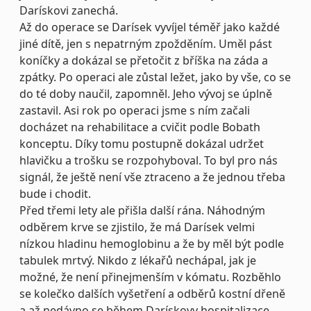
Darískovi zanechá.
Až do operace se Darísek vyvíjel téměř jako každé
jiné dítě, jen s nepatrným zpožděním. Uměl pást
koníčky a dokázal se přetočit z bříška na záda a
zpátky. Po operaci ale zůstal ležet, jako by vše, co se
do té doby naučil, zapomněl. Jeho vývoj se úplně
zastavil. Asi rok po operaci jsme s ním začali
docházet na rehabilitace a cvičit podle Bobath
konceptu. Díky tomu postupně dokázal udržet
hlavičku a trošku se rozpohyboval. To byl pro nás
signál, že ještě není vše ztraceno a že jednou třeba
bude i chodit.
Před třemi lety ale přišla další rána. Náhodným
odběrem krve se zjistilo, že má Darísek velmi
nízkou hladinu hemoglobinu a že by měl být podle
tabulek mrtvý. Nikdo z lékařů nechápal, jak je
možné, že není přinejmenším v kómatu. Rozběhlo
se kolečko dalších vyšetření a odběrů kostní dřeně
a až nedávno se během Darískovy hospitalizace