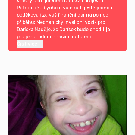
Krásný den, jménem Daríska i projektu
Patron dětí bychom vám rádi ještě jednou
poděkovali za váš finanční dar na pomoc
příběhu: Mechanický invalidní vozík pro
Daríska Naděje, že Darísek bude chodit je
pro jeho rodinu hnacím motorem.
Číst více →