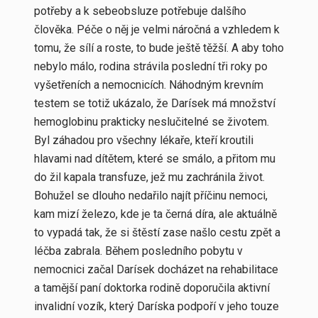
potřeby a k sebeobsluze potřebuje dalšího
člověka. Péče o něj je velmi náročná a vzhledem k
tomu, že sílí a roste, to bude ještě těžší. A aby toho
nebylo málo, rodina strávila poslední tři roky po
vyšetřeních a nemocnicích. Náhodným krevním
testem se totiž ukázalo, že Darísek má množství
hemoglobinu prakticky neslučitelné se životem.
Byl záhadou pro všechny lékaře, kteří kroutili
hlavami nad dítětem, které se smálo, a přitom mu
do žil kapala transfuze, jež mu zachránila život.
Bohužel se dlouho nedařilo najít příčinu nemoci,
kam mizí železo, kde je ta černá díra, ale aktuálně
to vypadá tak, že si štěstí zase našlo cestu zpět a
léčba zabrala. Během posledního pobytu v
nemocnici začal Darísek docházet na rehabilitace
a tamější paní doktorka rodině doporučila aktivní
invalidní vozík, který Daríska podpoří v jeho touze