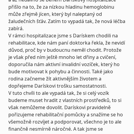
přišlo na to, že za nízkou hladinu hemoglobinu
může zřejmě jícen, který byl naleptaný od
žaludečních šťáv. Zatím to vypadá tak, že nová léčba
zabírá.
V rámci hospitalizace jsme s Darískem chodili na
rehabilitace, kde nám paní doktorka řekla, že nevidí
důvod, proč by v budoucnu neměl chodit. Protože
je však před ním ještě mnoho let dřiny a cvičení,
doporučila nám aktivní invalidní vozíček, který ho
bude motivovat k pohybu a činnosti. Také jako
rodina začneme žít aktivnějším životem a
dopřejeme Darískovi trošku samostatnosti.
V tuto chvíli to ale vypadá tak, že si celý vozík
budeme muset hradit z vlastních prostředků, to si
však nemůžeme dovolit. Darískovi pravidelně
pořizujeme rehabilitační pomůcky a snažíme se ho
všemožně rozvíjet a podporovat, všechno je to ale
finančně nesmírně náročné. A tak jsme se