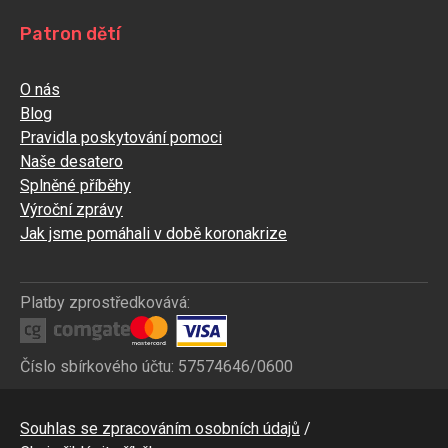
Patron dětí
O nás
Blog
Pravidla poskytování pomoci
Naše desatero
Splněné příběhy
Výroční zprávy
Jak jsme pomáhali v době koronakrize
Platby zprostředkovává:
Číslo sbírkového účtu: 57574646/0600
Bottom
Souhlas se zpracováním osobních údajů