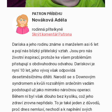
PATRON PŘÍBĚHU
Nováková Adéla
rodinná přítelkyně
Skrýt komentář Patrona
Daríska a jeho rodinu známe s manželem asi 6 let
a pojí nás blízký přátelský vztah. Jsou pro nás
životní inspirací, protože ke všem problémům
přistupují s obdivuhodnou odvahou. Darískovi je
nyní 10 let, jeho vývoj však odpovídá
desetiměsíčnímu dítěti. Narodil se s Downovým
syndromem a kvůli rozsáhlým srdečním vadám
podstoupil už jako miminko náročnou operaci.
Během ní byl však dlouho bez kyslíku, což jeho
zdraví zrovna nepřidalo. To je také jeden z důvodů,
proč dnes nemluví, nechodí a k naplnění svých