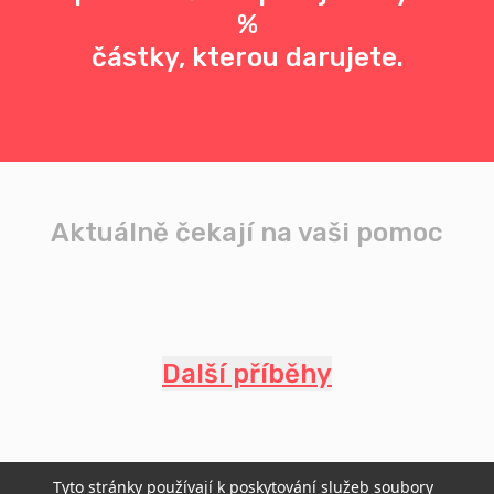
%
částky, kterou darujete.
Aktuálně čekají na vaši pomoc
Další příběhy
Tyto stránky používají k poskytování služeb soubory