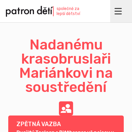
Přejít
společně za
k
lepší dětství
hlavnímu
obsahu
Nadanému
krasobruslaři
Mariánkovi na
soustředění
ZPĚTNÁ VAZBA