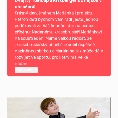
Dvojitý Toeloop a Rittberger už nejsou v
ohrožení!
Krásný den, jménem Mariánka i projektu
Patron dětí bychom Vám rádi ještě jednou
poděkovali za Váš finanční dar na pomoc
příběhu: Nadanému krasobruslaři Mariánkovi
na soustředění Máme velkou radost, že
„krasobruslařský příběh“ skončil úspěšně
naplněnou sbírkou a Marián se tak může dále
rozvíjet ve sportu, pro který má velké
nadání.
Číst více →