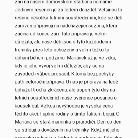
září na našem domovském stadionu nemáme.
Jediným řešením je za ledem dojíždět. Většinou to
řešíme několika letními soustředěními, kde se děti
zároveň připravují na nadcházející sezonu, která
začíná od konce září. Tato příprava je velmi
důležitá, ale naše děti jsou o tyto každodenní
tréninky přes léto ochuzeny a velmi těžko to
dohání během podzimu.
Mariánek už je ve věku,
kdy je jeho vývoj velmi důležitý, aby se na
závodech vůbec prosadil. K tomu bezpochyby
patří celoroční příprava. U nás je příprava na ledě
bohužel trochu zkrácena, ale aspoň tyto dny na
letních soustředěních naše svěřence posunou o
kousek dál. Velkou nevýhodou je vysoká cena
těchto akcí. I úplné rodiny s tímto faktem bojují. O
Mariána se stará maminka s prarodiči. Den co den
se střídají s dovážením na tréninky. Když mě jeho
maminka oslovila s žádosti o podporu na této akci,