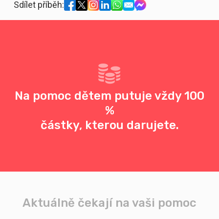
Sdílet příběh:
Na pomoc dětem putuje vždy 100
%
částky, kterou darujete.
Aktuálně čekají na vaši pomoc