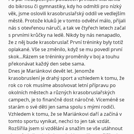
do bikrosu či gymnastiky, kdy ho odmítli pro nízký
věk, jsme oslovili krasobruslařský oddíl ve vedlejším
městě. Protože kluků je v tomto odvětví málo, přijali
nás s otevřenou náručí, a tak ve čtyřech letech začal
s prvními krůčky na ledě. Nikdy by nás nenapadlo,
že z něj bude krasobruslař. První tréninky byly totiž
oplakané. Vše se změnilo, když se mu povedl první
skok...Rázem se tréninky proměnily v boj a touhu
překonávat každý den sebe sama.
Dnes je Mariánkovi devět let. Jenomže
krasobruslení je drahý sport a vzhledem k tomu, že
rok co rok musíme absolvovat letní přípravu po
okolních městech a různých krasobruslařských
campech, je to finančně dost náročné. Víceméně se
starám o své děti jen sama spolu s mými rodiči.
Vzhledem k tomu, že se Mariánkovi daří a začíná v
tomto sportu vynikat, nechci to jen tak vzdát.
Rozšířila jsem si vzdělání a snažím se vše utáhnout