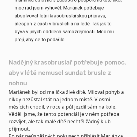
moc rád jsem vyhověl. Mariánek potřebuje
a
bsolvovat letní krasobruslařskou přípravu,
alespoň z části v bruslích a na ledě. Tak jak to
bývá v jiných oddílech samozřejmostí. Moc mu
přeji, aby se to podařilo.
Nadějný krasobruslař potřebuje pomoc,
aby v létě nemusel sundat brusle z
nohou
Mariánek byl od malička živé dítě. Miloval pohyb a
nikdy nezůstal stát na jednom místě. V osmi
měsících chodil, v roce a půl jezdil sám na kole.
Věděli jsme, že tento potenciál je v něm potřeba
rozvíjet, ale tak malé dítě nechtěl žádný klub
přijmout.
Po pár neúspěšných pokusech přihlásit Mariánka