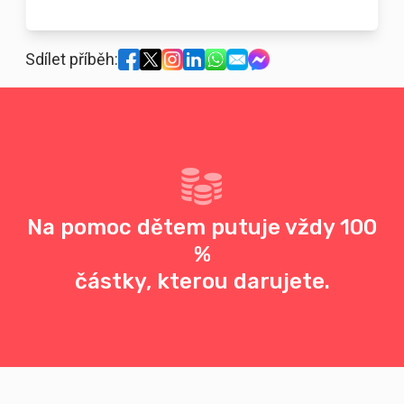
Sdílet příběh:
Na pomoc dětem putuje vždy 100
%
částky, kterou darujete.