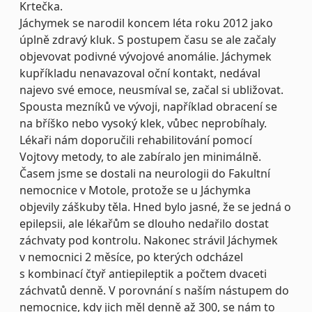
Krtečka.
Jáchymek se narodil koncem léta roku 2012 jako
úplně zdravý kluk. S postupem času se ale začaly
objevovat podivné vývojové anomálie. Jáchymek
kupříkladu nenavazoval oční kontakt, nedával
najevo své emoce, neusmíval se, začal si ubližovat.
Spousta mezníků ve vývoji, například obracení se
na bříško nebo vysoký klek, vůbec neprobíhaly.
Lékaři nám doporučili rehabilitování pomocí
Vojtovy metody, to ale zabíralo jen minimálně.
Časem jsme se dostali na neurologii do Fakultní
nemocnice v Motole, protože se u Jáchymka
objevily záškuby těla. Hned bylo jasné, že se jedná o
epilepsii, ale lékařům se dlouho nedařilo dostat
záchvaty pod kontrolu. Nakonec strávil Jáchymek
v nemocnici 2 měsíce, po kterých odcházel
s kombinací čtyř antiepileptik a počtem dvaceti
záchvatů denně. V porovnání s naším nástupem do
nemocnice, kdy jich měl denně až 300, se nám to