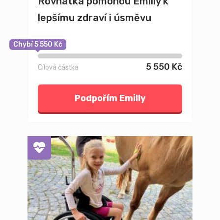
Rovnátka pomohou Emilly k
lepšímu zdraví i úsměvu
Chybí 5 550 Kč
5 550 Kč
Cílová částka
Podpořím Emilly