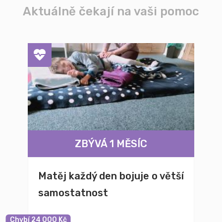
Aktuálně čekají na vaši pomoc
ZBÝVÁ 1 MĚSÍC
Matěj každý den bojuje o větší
samostatnost
Chybí 24 000 Kč