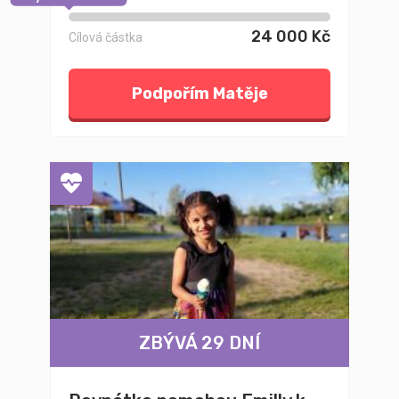
24 000 Kč
Cílová částka
Podpořím Matěje
ZBÝVÁ 29 DNÍ