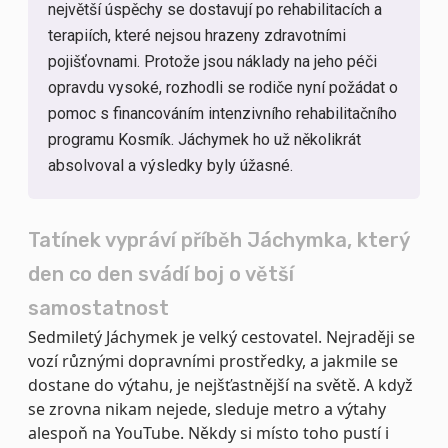
největší úspěchy se dostavují po rehabilitacích a
terapiích, které nejsou hrazeny zdravotními
pojišťovnami. Protože jsou náklady na jeho péči
opravdu vysoké, rozhodli se rodiče nyní požádat o
pomoc s financováním intenzivního rehabilitačního
programu Kosmík. Jáchymek ho už několikrát
absolvoval a výsledky byly úžasné.
Tatínek vypráví příběh Jáchymka, který
den co den svádí boj o větší
samostatnost
Sedmiletý Jáchymek je velký cestovatel. Nejraději se
vozí různými dopravními prostředky, a jakmile se
dostane do výtahu, je nejšťastnější na světě. A když
se zrovna nikam nejede, sleduje metro a výtahy
alespoň na YouTube. Někdy si místo toho pustí i