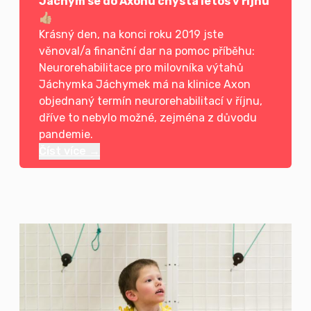
Jáchym se do Axonu chystá letos v říjnu
👍🏼
Krásný den, na konci roku 2019 jste
věnoval/a finanční dar na pomoc příběhu:
Neurorehabilitace pro milovníka výtahů
Jáchymka Jáchymek má na klinice Axon
objednaný termín neurorehabilitací v říjnu,
dříve to nebylo možné, zejména z důvodu
pandemie.
Číst více →