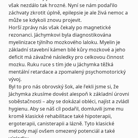
však nezdálo tak hrozné. Nyní se nám podařilo
záchvaty zkrotit úplně, epilepsie je ale živá nemoc a
může se kdykoli znovu projevit.
Horší zprávy nás však čekaly po magnetické
rezonanci. Jáchymkovi byla diagnostikována
myelinizace týlního mozkového laloku. Myelin je
základní stavební kámen bílé kůry mozkové a jeho
deficit má závažné následky pro celkovou činnost
mozku. Ruku ruce s tím jde u Jáchymka těžká
mentální retardace a zpomalený psychomotorický
vývoj.
Byl to pro nás obrovský šok, ale řekli jsme si, že
Jáchymka zkusíme dovést alespoň k základní úrovni
soběstačnosti – aby se dokázal obléci, najíst a zvládl
hygienu. Aby se náš cíl podařil, domluvili jsme mu
kromě klasické rehabilitace také hipoterapii,
ergoterapii, canisterapii a lázně. Tyto klasické
metody mají ovšem omezený potenciál a také