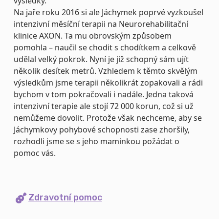
výsledky.
Na jaře roku 2016 si ale Jáchymek poprvé vyzkoušel
intenzivní měsíční terapii na Neurorehabilitační
klinice AXON. Ta mu obrovským způsobem
pomohla – naučil se chodit s chodítkem a celkově
udělal velký pokrok. Nyní je již schopný sám ujít
několik desítek metrů. Vzhledem k těmto skvělým
výsledkům jsme terapii několikrát zopakovali a rádi
bychom v tom pokračovali i nadále. Jedna taková
intenzivní terapie ale stojí 72 000 korun, což si už
nemůžeme dovolit. Protože však nechceme, aby se
Jáchymkovy pohybové schopnosti zase zhoršily,
rozhodli jsme se s jeho maminkou požádat o
pomoc vás.
Zdravotní pomoc