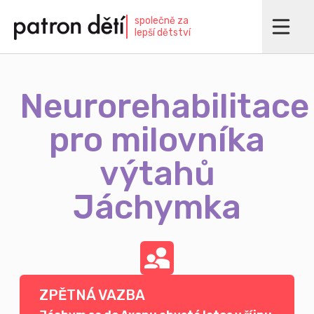
Přejít
společně za
k
lepší dětství
hlavnímu
obsahu
Neurorehabilitace
pro milovníka
výtahů
Jáchymka
ZPĚTNÁ VAZBA