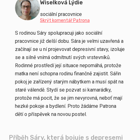
Wiselková Lýdie
sociální pracovnice
Skrýt komentář Patrona
S rodinou Sáry spolupracuji jako sociální
pracovnice již delší dobu. Sára je velmi uzavřená a
začínají se u ní projevovat depresivní stavy, izoluje
se a silně vnímá odmítnutí svých vrstevníků.
Rodinné prostředí její situace nepomáhá, protože
matka není schopna rodinu finančně zajistit. Sářin
pokoj je zařízený starým nábytkem a musí spát na
staré válendě. Stydí se pozvat si kamarádky,
protože má pocit, že se jim nevyrovná, neboť mají
hezké pokoje a bydlení. Proto žádáme Patrona
dětí o příspěvek na novou postel.
Příběh Sáry, která bojuje s depresemi