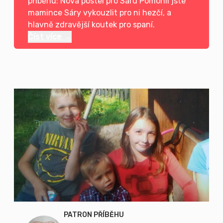
příběhu: Nová postel pro Sáru Pomohli jste
mamince Sáry vykouzlit pro ni hezčí, a
hlavně zdravější koutek pro spaní.
Číst více →
PATRON PŘÍBĚHU