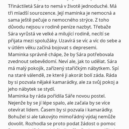
Třináctiletá Sára to nemá v životě jednoduché. Má
tři mladší sourozence. Její maminka je nemocná a
sama ještě pečuje o nemocného strýce. Z toho
důvodu nejsou v rodině peníze nazbyt. Třebaže
Sára vyrůstá ve velké a milující rodině, necítí se
přijata mezi spolužáky. Uzavírá se víc a víc do sebe a
v útlém věku začíná bojovat s depresemi.
Maminka správně chápe, že by Sára potřebovala
zvednout sebevědomí. Neví ale, jak to udělat. Sára
má malý pokojík, zařízený stařičkým nábytkem. Spí
na staré válendě, ze které ji akorát bolí záda. Ráda
by si pozvala nějaké kamarádky, ale za svůj pokoj a
jeho nábytek se stydí.
Maminka by ráda pořídila Sáře novou postel.
Nejenže by se jí lépe spalo, ale začala by se více
otevírat lidem. Časem by si pozvala i kamarádky.
Bohužel si ale takovýto mimořádný výdaj nemůže
dovolit. Rozhodla se proto podat žádost o pomoc