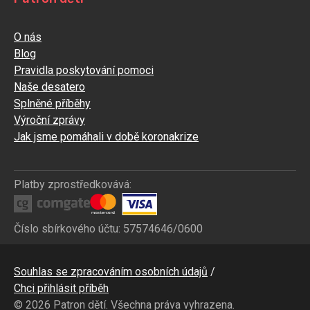
O nás
Blog
Pravidla poskytování pomoci
Naše desatero
Splněné příběhy
Výroční zprávy
Jak jsme pomáhali v době koronakrize
Platby zprostředkovává:
Číslo sbírkového účtu: 57574646/0600
Bottom
Souhlas se zpracováním osobních údajů
CZ
Chci přihlásit příběh
© 2026 Patron dětí. Všechna práva vyhrazena.