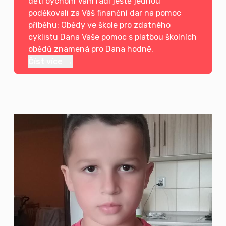
dětí bychom Vám rádi ještě jednou
poděkovali za Váš finanční dar na pomoc
příběhu: Obědy ve škole pro zdatného
cyklistu Dana Vaše pomoc s platbou školních
obědů znamená pro Dana hodně.
Číst více →