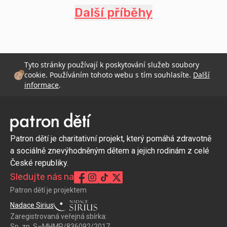
Další příběhy
Tyto stránky používají k poskytování služeb soubory
cookie. Používáním tohoto webu s tím souhlasíte.
Další
informace
.
Patron dětí je charitativní projekt, který pomáhá zdravotně
a sociálně znevýhodněným dětem a jejich rodinám z celé
České republiky.
Sledujte nás na
Patron dětí je projektem
Nadace Sirius
Zaregistrovaná veřejná sbírka:
Sp. zn. S–MHMP/836092/2017