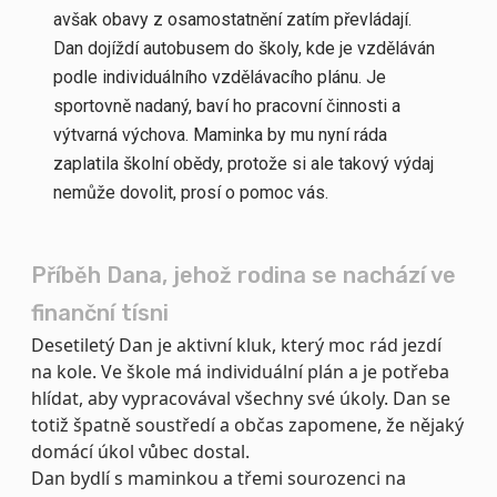
avšak obavy z osamostatnění zatím převládají.
Dan dojíždí autobusem do školy, kde je vzděláván
podle individuálního vzdělávacího plánu. Je
sportovně nadaný, baví ho pracovní činnosti a
výtvarná výchova. Maminka by mu nyní ráda
zaplatila školní obědy, protože si ale takový výdaj
nemůže dovolit, prosí o pomoc vás.
Příběh Dana, jehož rodina se nachází ve
finanční tísni
Desetiletý Dan je aktivní kluk, který moc rád jezdí
na kole. Ve škole má individuální plán a je potřeba
hlídat, aby vypracovával všechny své úkoly. Dan se
totiž špatně soustředí a občas zapomene, že nějaký
domácí úkol vůbec dostal.
Dan bydlí s maminkou a třemi sourozenci na