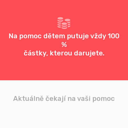
Na pomoc dětem putuje vždy 100
%
částky, kterou darujete.
Aktuálně čekají na vaši pomoc