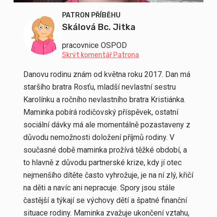
PATRON PŘÍBĚHU
Skálová Bc. Jitka
pracovnice OSPOD
Skrýt komentář Patrona
Danovu rodinu znám od května roku 2017. Dan má
staršího bratra Rosťu, mladší nevlastní sestru
Karolínku a ročního nevlastního bratra Kristiánka.
Maminka pobírá rodičovský příspěvek, ostatní
sociální dávky má ale momentálně pozastaveny z
důvodu nemožnosti doložení příjmů rodiny. V
současné době maminka prožívá těžké období, a
to hlavně z důvodu partnerské krize, kdy jí otec
nejmenšího dítěte často vyhrožuje, je na ní zlý, křičí
na děti a navíc ani nepracuje. Spory jsou stále
častější a týkají se výchovy dětí a špatné finanční
situace rodiny. Maminka zvažuje ukončení vztahu,