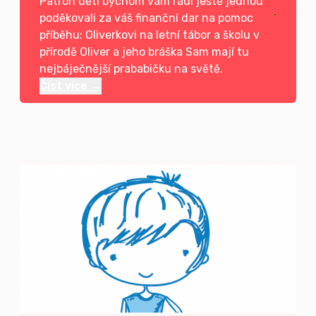
Patron dětí bychom vám rádi ještě jednou
poděkovali za váš finanční dar na pomoc
příběhu: Oliverkovi na letní tábor a školu v
přírodě Oliver a jeho bráška Sam mají tu
nejbáječnější prababičku na světě.
Číst více →