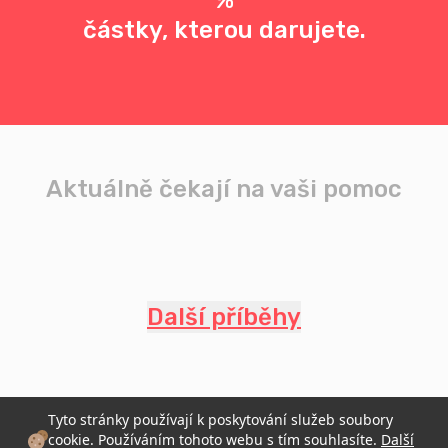
%
částky, kterou darujete.
Aktuálně čekají na vaši pomoc
Další příběhy
Tyto stránky používají k poskytování služeb soubory
cookie. Používáním tohoto webu s tím souhlasíte.
Další