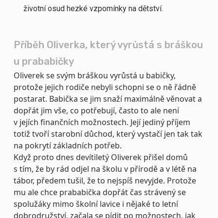
životní osud hezké vzpomínky na dětství.
Příběh Oliverka, který vyrůstá s bráškou
u prababičky
Oliverek se svým bráškou vyrůstá u babičky,
protože jejich rodiče nebyli schopni se o ně řádně
postarat. Babička se jim snaží maximálně věnovat a
dopřát jim vše, co potřebují, často to ale není
v jejích finančních možnostech. Její jediný příjem
totiž tvoří starobní důchod, který vystačí jen tak tak
na pokrytí základních potřeb.
Když proto dnes devítiletý Oliverek přišel domů
s tím, že by rád odjel na školu v přírodě a v létě na
tábor, předem tušil, že to nejspíš nevyjde. Protože
mu ale chce prababička dopřát čas strávený se
spolužáky mimo školní lavice i nějaké to letní
dobrodružství, začala se pídit po možnostech, jak