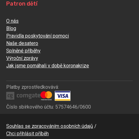
Patron dětí
O nás
Blog
Pravidla poskytování pomoci
Naše desatero
Splněné příběhy
Výroční zprávy
Jak jsme pomáhali v době koronakrize
Platby zprostředkovává:
Číslo sbírkového účtu: 57574646/0600
Bottom
Souhlas se zpracováním osobních údajů
CZ
Chci přihlásit příběh