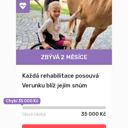
ZBÝVÁ 2 MĚSÍCE
Každá rehabilitace posouvá
Verunku blíž jejím snům
Chybí 35 000 Kč
35 000 Kč
Cílová částka