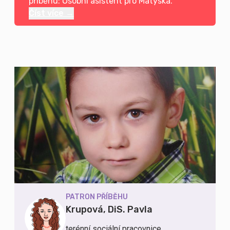
příběhu: Osobní asistent pro Matýska.
Číst více →
PATRON PŘÍBĚHU
Krupová, DiS. Pavla
terénní sociální pracovnice