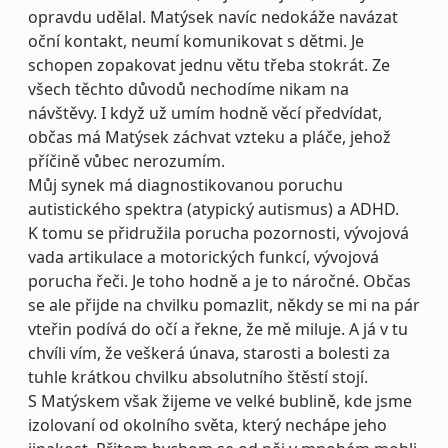
opravdu udělal. Matýsek navíc nedokáže navázat
oční kontakt, neumí komunikovat s dětmi. Je
schopen zopakovat jednu větu třeba stokrát. Ze
všech těchto důvodů nechodíme nikam na
návštěvy. I když už umím hodně věcí předvídat,
občas má Matýsek záchvat vzteku a pláče, jehož
příčině vůbec nerozumím.
Můj synek má diagnostikovanou poruchu
autistického spektra (atypický autismus) a ADHD.
K tomu se přidružila porucha pozornosti, vývojová
vada artikulace a motorických funkcí, vývojová
porucha řeči. Je toho hodně a je to náročné. Občas
se ale přijde na chvilku pomazlit, někdy se mi na pár
vteřin podívá do očí a řekne, že mě miluje. A já v tu
chvíli vím, že veškerá únava, starosti a bolesti za
tuhle krátkou chvilku absolutního štěstí stojí.
S Matýskem však žijeme ve velké bublině, kde jsme
izolovaní od okolního světa, který nechápe jeho