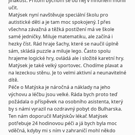
jinakost. Přitom bychom se od něj v mnohém mohli
učit.
Matýsek nyní navštěvuje speciální školu pro
autistické děti a je tam moc spokojený. I přes
všechna závažná a těžká postižení má ve škole
samé jedničky. Miluje matematiku, ale začíná i
hezky číst. Rád hraje šachy, které se naučil úplně
sám, skládá puzzle a miluje lego. Často spolu
hrajeme logické hry, ovládá ale i složité karetní hry.
Matýsek je také velký sportovec. Chodíme plavat a
na lezeckou stěnu. Je to velmi aktivní a neunavitelné
dítě.
Péče o Matýska je náročná a náklady na jeho
výchovu a léčbu jsou velké. Ráda bych proto teď
požádala o příspěvek na osobního asistenta, který
by s námi vyrazil na ozdravný pobyt do Bulharska.
Ten nám doporučil Matýskův lékař. Matýsek
potřebuje 24 hodinovou péči a já bych byla moc
vděčná, kdyby mi s ním v zahraničí mohl někdo