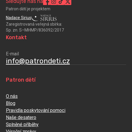
Sledujte nás na
Patron dětí je projektem
Nadace Sirius
Zaregistrovaná veřejná sbírka:
Sp. zn. S–MHMP/836092/2017
Kontakt
E-mail
info@patrondeti.cz
Patron dětí
O nás
Blog
Pravidla poskytování pomoci
Naše desatero
Splněné příběhy
Výroční zprávy