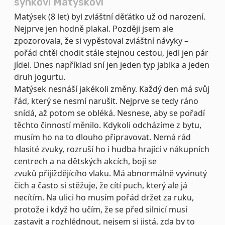
synkovi Matýskovi
Matýsek (8 let) byl zvláštní děťátko už od narození.
Nejprve jen hodně plakal. Později jsem ale
zpozorovala, že si vypěstoval zvláštní návyky –
pořád chtěl chodit stále stejnou cestou, jedl jen pár
jídel. Dnes například sní jen jeden typ jablka a jeden
druh jogurtu.
Matýsek nesnáší jakékoli změny. Každý den má svůj
řád, který se nesmí narušit. Nejprve se tedy ráno
snídá, až potom se obléká. Nesnese, aby se pořadí
těchto činností měnilo. Kdykoli odcházíme z bytu,
musím ho na to dlouho připravovat. Nemá rád
hlasité zvuky, rozruší ho i hudba hrající v nákupních
centrech a na dětských akcích, bojí se
zvuků přijíždějícího vlaku. Má abnormálně vyvinutý
čich a často si stěžuje, že cítí puch, který ale já
necítím. Na ulici ho musím pořád držet za ruku,
protože i když ho učím, že se před silnicí musí
zastavit a rozhlédnout, nejsem si jistá, zda by to