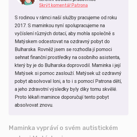
Skrýt komentář Patrona
S rodinou v rámci naší služby pracujeme od roku
2017. S maminkou nyní spolupracujeme na
vyčíslení různých dotací, aby mohla společně s
Matýskem odcestovat na ozdravný pobyt do
Bulharska. Rovněž jsem se rozhodla jí pomoci
sehnat finanční prostředky na osobního asistenta,
který by je do Bulharska doprovodil. Maminka i její
Matýsek si pomoc zaslouží. Matýsek už ozdravný
pobyt absolvoval loni, a to i s pomocí Patrona dětí,
a jeho zdravotní výsledky byly díky tomu skvělé.
Proto lékaři mamince doporučují tento pobyt
absolvovat znovu.
Maminka vypráví o svém autistickém