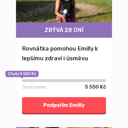
ZBÝVÁ 28 DNÍ
Rovnátka pomohou Emilly k
lepšímu zdraví i úsměvu
Chybí 5 550 Kč
5 550 Kč
Cílová částka
Podpořím Emilly